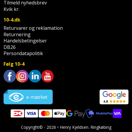
Hammer
Drivhustilbehør
Tilmeld nyhedsbrev
terrassebrædder
Detektor
Kvik kr.
Robotplæneklipper
Høvl
Elartikler
Lecablokke
10-4.dk
Diamantskæremaskine
Robotplæneklipper
og
Returvarer og reklamation
Kiler
Flagstænger
tilbehør
fundablokke
Returnering
Diamantslibertilbehør
til
Handelsbetingelser
Kloakrenser
Vandpumpe
hus
DB26
Lofter
Dykkerpistol
og
Persondatapolitik
Kniv
Vertikalskærer
have
Lofttrapper
Følg 10-4
og
Dyksav
/
hobbykniv
mosfjerner
Fuglefoderhus
Murbinder
Excentersliber
Trustpilot
Koben
Vinduesvasker
Garderobe
Murpap
Excenterslibertilbehør
opbevaring
og
Kridtsnor
murfolie
Fedtsprøjte
Gavekort
Lærlingesæt
Mursten
Flamingoskærer
Grill
Copyright© - 2026 • Henry Kjeldsen. Ringkøbing
Landmålerstok