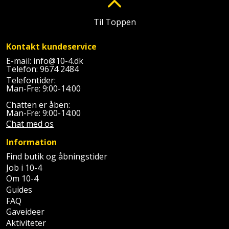
Batteri
kr.
og
Rør
Brænde
Fugtsikring
Fugepistol
Motorenhed
afrensning
og
Til Toppen
Betonsliber
og
fittings
Brændeovn
Garageport
Motorsav
Spartelmasse
skumpistol
Kontakt kundeservice
Guides
Bindemaskine
og
til
Stålvask
E-mail:
info@10-4.dk
Brandslukker
Gelænder
Gevindskærer
Telefon:
9674 2484
kædesav
væg
Bits
Gaveideer
Telefontider:
Ventilation
Brugskunst
Gips
Man-Fre: 9:00-14:00
Gipsværktøj
Motorsav
Tape
og
Bor
Aktiviteter
Chatten er åben:
og
indeklima
Camping
Grundmursplader
Man-Fre: 9:00-14:00
Glasløfter
Bordrundsav
kædesav
Chat med os
tilbehør
Damprengøring
Hardieplank
Glasskærer
Information
Bore-
brædder
Find butik og åbningstider
og
Pælebor
Dørmåtte
Hæftepistol
Job i 10-4
skruemaskine
Hemsestige
og
Om 10-4
Plæneklipper
Dørrist
Guides
-
Borehammer
Isolering
FAQ
hammer
Plæneklipper
Drivhus
Gaveideer
Boremaskinetilbehør
tilbehør
Komposit
Aktiviteter