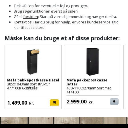
Cement
Fejemaskine
Trægulv
løftebånd
belysning
Tjek URL'en for eventuelle fejl og prøv igen.
og
Affugter
Afdækning
Brug søgefunktionen øverst på siden.
VVS
Generator
mørtel
Vinylgulv
Blæselampe
Arbejdsradio
Gå til
forsiden
: Start på vores hjemmeside og naviger derfra.
til
Kontakt os
. Har du brug for hjælp, er vores kundeservice altid
Bålfad
Armatur
Beklædning
malerarbejde
Græstrimmer
klar til at assistere.
Damp-
Blindnitter
Bajonetsav
og
og
og
Måske kan du bruge et af disse produkter:
Børn
Outlet
bålsted
Gulvplejemidler
vandhaner
Hækkeklipper
Brolæggerværktøj
Bajonetsavklinge
vindspærre
Dame
Batterier
Malerværktøj
Badeværelse
Havetraktor
Byggepladshegn
Bånd-
Dør,
Tilbudsavis
og
dørgreb
Herre
Belægningssten
Maling
Kloak
Højtryksrenser
Byggepladstrapper
bænkslibertilbehør
og
indendørs
og
Belysning
lås
Mefa pakkepostkasse Hazel
Mefa pakkepostkasse
Husvandværk
afløb
Donkraft
385x1043mm sort struktur
letter
Båndsav
Log
Maling
477100R 6-stiftslås
430x1100x270mm Sort mat
3
414100J
5
Beslag
Fliseopsætning
ind
Kompostkværn
udendørs
Pex
Dorn
Båndsliber
2.999,00
1.499,00
kr.
rør
kr.
og
Bilpleje
Fugemateriale
Løvsuger
Polyfilla
Fedtpresser
bænksliber
og
og
og
Radiator
Kvik
autotilbehør
Rengøring
lim
Fil
løvblæser