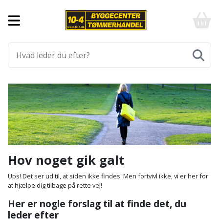
Forside
10-
4
-
Byggematerialer
billigt
online
Aluprofiler
Gulve
byggemarked
og
tømmerhandel
Armering
Fliser
Værktøj
-
og
Klik
Asfalt
Afmærkning
Elværktøj
klinker
og
byg
Befæstigelse
Arbejdsbuk
Afkortersav
Havemaskiner
Gulvtilbehør
Bordplade
Arbejdsvogn
Afstandsmåler
Brændekløver
Hus,
Gulvunderlag
Hov noget gik galt
have
Byggeplader
Bærehåndtag
Arbejdsbord
Buskrydder
Gulvvarme
Ups! Det ser ud til, at siden ikke findes. Men fortvivl ikke, vi er her for
og
at hjælpe dig tilbage på rette vej!
fritid
Bygningsbeslag
Båndstrammer
Arbejdslamper
Dykpumpe
Laminatgulv
Her er nogle forslag til at finde det, du
og
og
leder efter
Affaldssortering
Maling