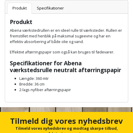
Batteri
kr.
og
Rør
Brænde
Produkt
Specifikationer
Fugtsikring
Fugepistol
Motorenhed
afrensning
og
Betonsliber
og
fittings
Produkt
Brændeovn
Garageport
Motorsav
Spartelmasse
skumpistol
Guides
Bindemaskine
Abena værkstedrullen er en ideel rulle til værksteder. Rullen er
og
til
Stålvask
fremstillet med henblik på maksimal sugeevne og har en
Brandslukker
Gelænder
Gevindskærer
kædesav
væg
Bits
effektiv absorbering af både olie og vand.
Gaveideer
Ventilation
Brugskunst
Gips
Effektivt aftørringspapir som også kan bruges til fødevarer.
Gipsværktøj
Motorsav
Tape
og
Bor
Aktiviteter
og
Specifikationer for Abena
indeklima
Camping
Grundmursplader
Glasløfter
værkstedsrulle neutralt aftørringspapir
Bordrundsav
kædesav
tilbehør
Damprengøring
Længde: 360 mtr
Hardieplank
Glasskærer
Bore-
Bredde: 36 cm
brædder
2-lags nyfiber aftørringspapir
og
Pælebor
Dørmåtte
Hæftepistol
skruemaskine
A
Hemsestige
og
n
Plæneklipper
Dørrist
c
-
Borehammer
Isolering
h
Tilmeld dig vores nyhedsbrev
hammer
Plæneklipper
Drivhus
o
Boremaskinetilbehør
tilbehør
r
Tilmeld vores nyhedsbrev og modtag skarpe tilbud,
Komposit