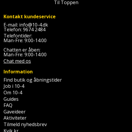
Plastlister
Flisevibrator
Til Toppen
Gummibåd
Løfteudstyr
og
Radonsikring
Føringsskinne
Kontakt kundeservice
kajak
Målebånd
E-mail:
info@10-4.dk
Rumdeler
Telefon:
9674 2484
Forlængerledning
Telefontider:
Havemøbler
Markeringsværktøj
Man-Fre: 9:00-14:00
Sand
Fugepistol
Chatten er åben:
Havepleje
og
Mejsel
Man-Fre: 9:00-14:00
Fugtmåler
grus
Chat med os
Haveredskaber
Murerværktøj
Gipsskruemaskine
Information
Skruer,
Haveslange
Nedstryger
Find butik og åbningstider
bolte
Girafsliber
og
Job i 10-4
og
Om 10-4
Nøgleværktøj
tilbehør
møtrikker
Guides
Girafsliber
FAQ
Økse
tilbehør
Havetilbehør
Skunklem
Gaveideer
Aktiviteter
Oliekande
Høvl
Hegn
Tilmeld nyhedsbrev
Søm
Kvik kr.