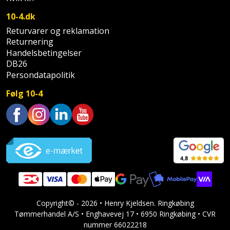
Palleløfter
Industristøvsuger
Højbede
Sternbeklædning
10-4.dk
Polsøger
Kantfræser
Returvarer og reklamation
Højtaler
Tag
Returnering
og
Handelsbetingelser
Profilsaks
Kantlimer
Hylder
tagplader
DB26
Persondatapolitik
Reb
Kantlimertilbehør
Jagt
Terrassebrædder
og
og
Følg 10-4
Kap-
snor
fritid
Terrasseopklodsning
og
Renseservietter
geringssav
Jul
Trustpilot
Tråd
og
til
Kerneboremaskine
Kaffe
wipes
byggeri
Klammepistol
Klæbesøm
Sækkelukker
Træ
Klippeværktøj
Køkkenudstyr
Copyright© - 2026 • Henry Kjeldsen. Ringkøbing
Saks
Vinduer
Tømmerhandel A/S • Enghavevej 17 • 6950 Ringkøbing • CVR
nummer 66022218
Kombokit
Leg