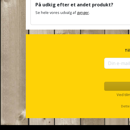
På udkig efter et andet produkt?
Se hele vores udvalg af
gynger
.
A
n
c
h
o
r
Ti
f
o
r
u
p
s
e
l
Ved til
l
s
Dette
c
r
o
l