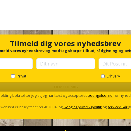
Tilmeld dig vores nyhedsbrev
lmeld vores nyhedsbrev og modtag skarpe tilbud, rådgivning og avi
Privat
Erhverv
TILMELD MIG
melding bekræfter jeg at jeg har læst og accepteret
betingelserne
for nyhed
 websted er beskyttet af reCAPTCHA, og
Googles privatlivspolitik
og
servicevilkår
g