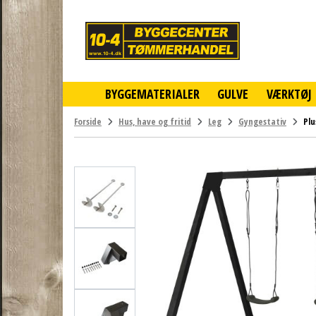
10-
4
-
billigt
online
BYGGEMATERIALER
GULVE
VÆRKTØJ
byggemarked
og
tømmerhandel
Forside
Hus, have og fritid
Leg
Gyngestativ
Plu
-
Klik
og
byg