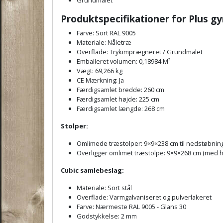
Produktspecifikationer for Plus g
Farve: Sort RAL 9005
Materiale: Nåletræ
Overflade: Trykimprægneret / Grundmalet
Emballeret volumen: 0,18984 M³
Vægt: 69,266 kg
CE Mærkning: Ja
Færdigsamlet bredde: 260 cm
Færdigsamlet højde: 225 cm
Færdigsamlet længde: 268 cm
Stolper:
Omlimede træstolper: 9×9×238 cm til nedstøbning
Overligger omlimet træstolpe: 9×9×268 cm (med hul
Cubic samlebeslag:
Materiale: Sort stål
Overflade: Varmgalvaniseret og pulverlakeret
Farve: Nærmeste RAL 9005 - Glans 30
Godstykkelse: 2 mm