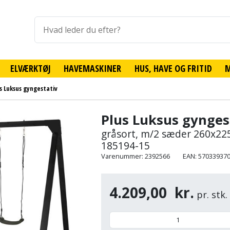
ELVÆRKTØJ
HAVEMASKINER
HUS, HAVE OG FRITID
s Luksus gyngestativ
Plus Luksus gynges
gråsort, m/2 sæder 260x22
185194-15
Varenummer: 2392566
EAN: 57033937
4.209,00
kr.
pr. stk.