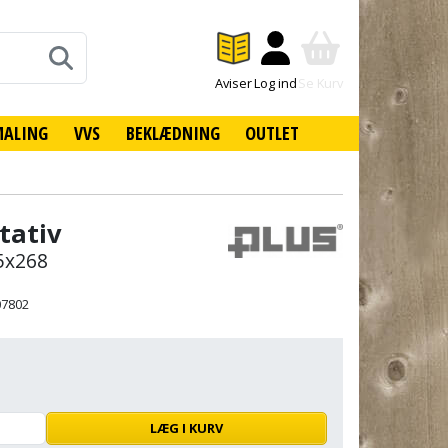
Aviser
Log ind
Se Kurv
MALING
VVS
BEKLÆDNING
OUTLET
tativ
5x268
07802
LÆG I KURV