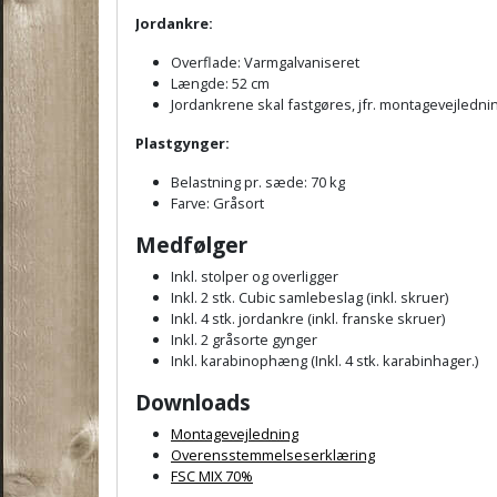
Jordankre:
Overflade: Varmgalvaniseret
Længde: 52 cm
Jordankrene skal fastgøres, jfr. montagevejlednin
Plastgynger:
Belastning pr. sæde: 70 kg
Farve: Gråsort
Medfølger
Inkl. stolper og overligger
Inkl. 2 stk. Cubic samlebeslag (inkl. skruer)
Inkl. 4 stk. jordankre (inkl. franske skruer)
Inkl. 2 gråsorte gynger
Inkl. karabinophæng (Inkl. 4 stk. karabinhager.)
Downloads
Montagevejledning
Overensstemmelseserklæring
FSC MIX 70%