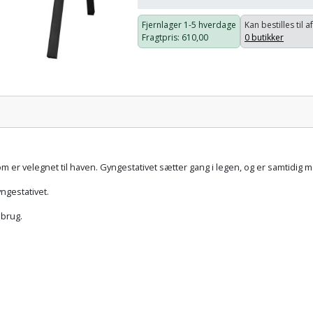
Fjernlager
1-5 hverdage
Kan bestilles til a
Fragtpris
: 610,00
0 butikker
Pris:
om er velegnet til haven. Gyngestativet sætter gang i legen, og er samtidig m
ngestativet.
 brug.