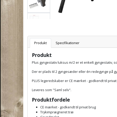
Varenummer
Produkt
Specifikationer
Produkt
Plus gyngestativ luksus m/2 er et enkelt gyngestativ, s
Der er plads til 2 gyngesæder eller én redegynge på gy
PLUS legeredskaber er CE mærket - godkendt til privat
Leveres som "Saml selv".
Produktfordele
CE mærket - godkendt til privat brug
Trykimprægneret træ
Grundmalet