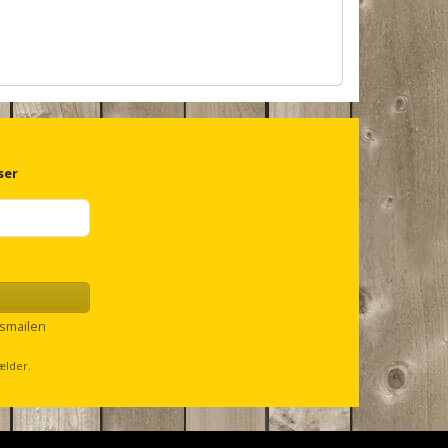
ser
smailen
ælder.