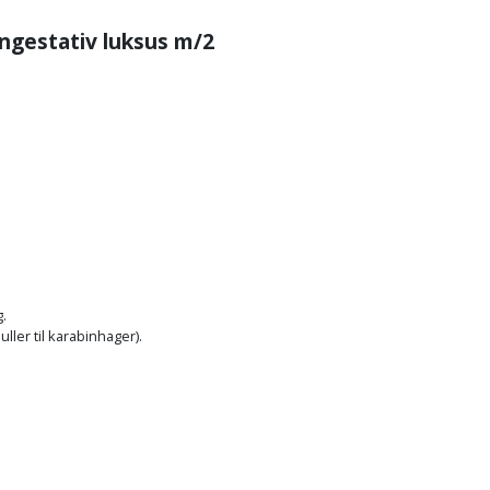
yngestativ luksus m/2
.
ler til karabinhager).