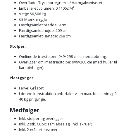
Hammer
Drivhustilbehør
Overflade: Trykimprægneret / Varmgalvaniseret
terrassebrædder
Emballeret volumen: 0,11062 M³
Detektor
Robotplæneklipper
Vægt: 50,506 kg
Høvl
Elartikler
Lecablokke
CE Mærkning: Ja
Diamantskæremaskine
Robotplæneklipper
Færdigsamlet bredde: 9 cm
og
Kiler
Flagstænger
tilbehør
Færdigsamlet højde: 209 cm
fundablokke
Diamantslibertilbehør
Færdigsamlet længde: 268 cm
til
Kloakrenser
Vandpumpe
hus
Stolper:
Lofter
Dykkerpistol
og
Kniv
Omlimede træstolper: 9×9×298 cm til nedstøbning.
Vertikalskærer
have
Lofttrapper
Overligger omlimet træstolpe: 9×9×268 cm (med huller til
og
Dyksav
/
karabinhager).
hobbykniv
mosfjerner
Fuglefoderhus
Murbinder
Excentersliber
Plastgynger:
Koben
Vinduesvasker
Garderobe
Farve: Gråsort
Murpap
Excenterslibertilbehør
I denne konstruktion anbefaler vi en max. belastning på
opbevaring
og
Kridtsnor
40 kg pr. gynge.
murfolie
Fedtsprøjte
Medfølger
Gavekort
Lærlingesæt
Mursten
Inkl. stolper og overligger
Flamingoskærer
Grill
Inkl. 2 stk. Cubic samlebeslag (inkl. skruer)
Landmålerstok
Inkl. 2 gråsorte gynger