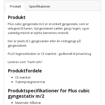
Batteri
kr.
og
Rør
Brænde
Produkt
Specifikationer
Fugtsikring
Fugepistol
Motorenhed
afrensning
og
Betonsliber
og
fittings
Produkt
Brændeovn
Garageport
Motorsav
Spartelmasse
skumpistol
Guides
Bindemaskine
Plus cubic gyngestativ m/2 er et enkelt gyngestativ, som er
og
til
Stålvask
velegnet til haven. Gyngestativet sætter gang i legen, og er
Brandslukker
Gelænder
Gevindskærer
kædesav
væg
Bits
samtidig med til at styrke børnenes motorik.
Gaveideer
Ventilation
Brugskunst
Gips
Der er plads til 2 gyngesæder eller én redegynge på
Gipsværktøj
Motorsav
Tape
og
Bor
gyngestativet.
Aktiviteter
og
indeklima
Camping
Grundmursplader
Glasløfter
PLUS legeredskaber er CE mærket - godkendt til privat brug.
Bordrundsav
kædesav
tilbehør
Damprengøring
Leveres som "Saml selv".
Hardieplank
Glasskærer
Bore-
brædder
Produktfordele
og
Pælebor
Dørmåtte
Hæftepistol
CE mærket
skruemaskine
Hemsestige
og
Trykimprægneret træ
Plæneklipper
Dørrist
-
Produktspecifikationer for Plus cubic
Borehammer
Isolering
hammer
Plæneklipper
Drivhus
gyngestativ m/2
Boremaskinetilbehør
tilbehør
Komposit
Materiale: Nåletræ