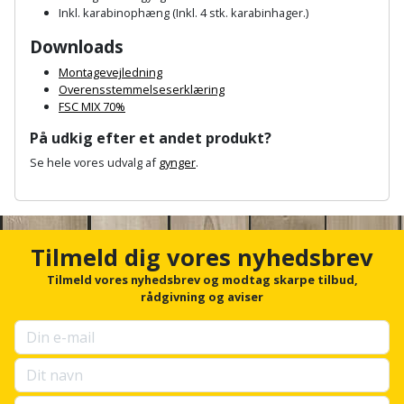
Plastlister
Flisevibrator
Inkl. karabinophæng (Inkl. 4 stk. karabinhager.)
Gummibåd
Løfteudstyr
Downloads
og
Radonsikring
Føringsskinne
kajak
Målebånd
Montagevejledning
Rumdeler
Overensstemmelseserklæring
Forlængerledning
FSC MIX 70%
Havemøbler
Markeringsværktøj
Sand
Fugepistol
På udkig efter et andet produkt?
Havepleje
og
Mejsel
Se hele vores udvalg af
gynger
.
Fugtmåler
grus
A
Haveredskaber
Murerværktøj
n
Gipsskruemaskine
Skruer,
c
Haveslange
Nedstryger
h
bolte
Tilmeld dig vores nyhedsbrev
Girafsliber
o
og
og
r
Tilmeld vores nyhedsbrev og modtag skarpe tilbud,
Nøgleværktøj
tilbehør
møtrikker
f
rådgivning og aviser
Girafsliber
o
Økse
tilbehør
Havetilbehør
r
Skunklem
u
p
Oliekande
Høvl
Hegn
Søm
s
e