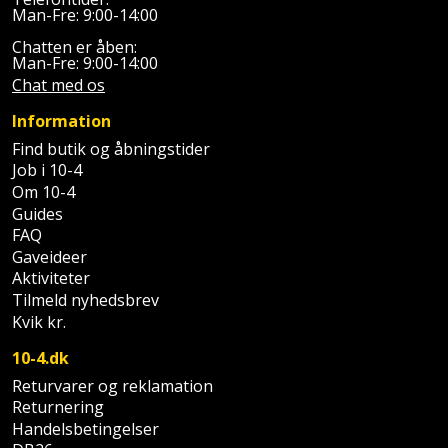
Sav
WinWin
Man-Fre: 9:00-14:00
plader
Kompressor
Lommelygte
Savbuk
Chatten er åben:
Man-Fre: 9:00-14:00
Chat med os
Lader
Merchandise
Savklinge
Information
Ligesliber
Mobiltilbehør
Skraber
Find butik og åbningstider
Job i 10-4
Limpistol
Pavillon
Skruestik
Om 10-4
Guides
Linjelaser
Personlig
FAQ
Skruetrækker
Gaveideer
pleje
Loddekolbe
Aktiviteter
Skruetvinge
Tilmeld nyhedsbrev
Plantekasser
Kvik kr.
Luftværktøj
Slibeartikler
Postkasse
10-4.dk
Måleinstrumenter
Smøring
Returvarer og reklamation
Postkassestander
og
Returnering
Malersprøjte
Handelsbetingelser
rustopløser