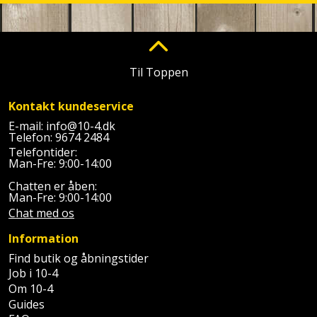
Plastlister
Flisevibrator
Gummibåd
Løfteudstyr
og
Radonsikring
Føringsskinne
kajak
Målebånd
Rumdeler
Forlængerledning
Til Toppen
Havemøbler
Markeringsværktøj
Sand
Fugepistol
Kontakt kundeservice
Havepleje
og
Mejsel
E-mail:
info@10-4.dk
Telefon:
9674 2484
Fugtmåler
grus
Telefontider:
Haveredskaber
Murerværktøj
Man-Fre: 9:00-14:00
Gipsskruemaskine
Skruer,
Chatten er åben:
Haveslange
Nedstryger
bolte
Man-Fre: 9:00-14:00
Girafsliber
og
og
Chat med os
Nøgleværktøj
tilbehør
møtrikker
Information
Girafsliber
Økse
tilbehør
Find butik og åbningstider
Havetilbehør
Skunklem
Job i 10-4
Om 10-4
Oliekande
Høvl
Hegn
Søm
Guides