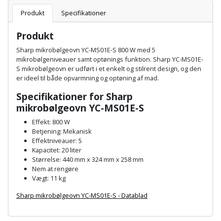
Batteri
kr.
og
Rør
Produkt
Specifikationer
Brænde
Fugtsikring
Fugepistol
Motorenhed
afrensning
og
Betonsliber
og
fittings
Produkt
Brændeovn
Garageport
Motorsav
Spartelmasse
skumpistol
Guides
Bindemaskine
Sharp mikrobølgeovn YC-MS01E-S 800 W med 5
og
til
Stålvask
mikrobølgeniveauer samt optønings funktion. Sharp YC-MS01E-
Brandslukker
Gelænder
Gevindskærer
kædesav
væg
S mikrobølgeovn er udført i et enkelt og stilrent design, og den
Bits
Gaveideer
Ventilation
er ideel til både opvarmning og optøning af mad.
Brugskunst
Gips
Gipsværktøj
Motorsav
Tape
og
Bor
Specifikationer for Sharp
Aktiviteter
og
indeklima
mikrobølgeovn YC-MS01E-S
Camping
Grundmursplader
Glasløfter
Bordrundsav
kædesav
Effekt: 800 W
tilbehør
Damprengøring
Hardieplank
Betjening: Mekanisk
Glasskærer
Bore-
Effektniveauer: 5
brædder
Kapacitet: 20 liter
og
Pælebor
Dørmåtte
Hæftepistol
Størrelse: 440 mm x 324 mm x 258 mm
skruemaskine
Hemsestige
Nem at rengøre
og
Plæneklipper
Dørrist
Vægt: 11 kg
-
Borehammer
Isolering
Sharp mikrobølgeovn YC-MS01E-S - Datablad
hammer
Plæneklipper
Drivhus
Boremaskinetilbehør
A
tilbehør
Komposit