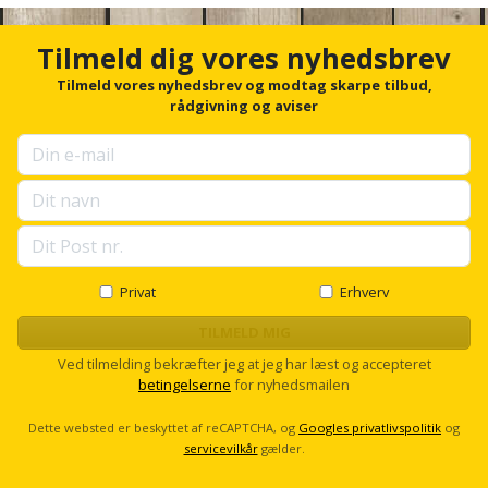
Hammer
n
Drivhustilbehør
terrassebrædder
c
Detektor
Robotplæneklipper
h
Tilmeld dig vores nyhedsbrev
Høvl
Elartikler
o
Lecablokke
Diamantskæremaskine
Robotplæneklipper
r
Tilmeld vores nyhedsbrev og modtag skarpe tilbud,
og
Kiler
f
rådgivning og aviser
Flagstænger
tilbehør
fundablokke
o
Diamantslibertilbehør
til
r
Kloakrenser
Vandpumpe
hus
u
Lofter
Dykkerpistol
p
og
Kniv
s
Vertikalskærer
have
Lofttrapper
e
og
Dyksav
/
l
hobbykniv
l
mosfjerner
Fuglefoderhus
Murbinder
Excentersliber
s
Privat
Erhverv
c
Koben
Vinduesvasker
Garderobe
Murpap
r
TILMELD MIG
Excenterslibertilbehør
o
opbevaring
og
Ved tilmelding bekræfter jeg at jeg har læst og accepteret
Kridtsnor
l
betingelserne
for nyhedsmailen
murfolie
Fedtsprøjte
l
Gavekort
Lærlingesæt
Dette websted er beskyttet af reCAPTCHA, og
Googles privatlivspolitik
og
Mursten
Flamingoskærer
servicevilkår
gælder.
Grill
Landmålerstok