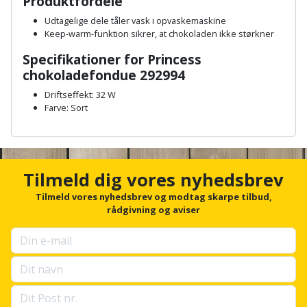
Produktfordele
Hammer
Drivhustilbehør
terrassebrædder
Detektor
Robotplæneklipper
Udtagelige dele tåler vask i opvaskemaskine
Høvl
Keep-warm-funktion sikrer, at chokoladen ikke størkner
Elartikler
Lecablokke
Diamantskæremaskine
Robotplæneklipper
Specifikationer for Princess
og
Kiler
Flagstænger
tilbehør
chokoladefondue 292994
fundablokke
Diamantslibertilbehør
til
Driftseffekt: 32 W
Kloakrenser
Vandpumpe
hus
Farve: Sort
Lofter
Dykkerpistol
og
Kniv
A
Vertikalskærer
have
Lofttrapper
n
og
Dyksav
/
c
hobbykniv
h
mosfjerner
Fuglefoderhus
Tilmeld dig vores nyhedsbrev
Murbinder
Excentersliber
o
r
Tilmeld vores nyhedsbrev og modtag skarpe tilbud,
Koben
Vinduesvasker
Garderobe
Murpap
f
rådgivning og aviser
Excenterslibertilbehør
o
opbevaring
og
Kridtsnor
r
murfolie
Fedtsprøjte
u
Gavekort
p
Lærlingesæt
s
Mursten
Flamingoskærer
e
Grill
Landmålerstok
l