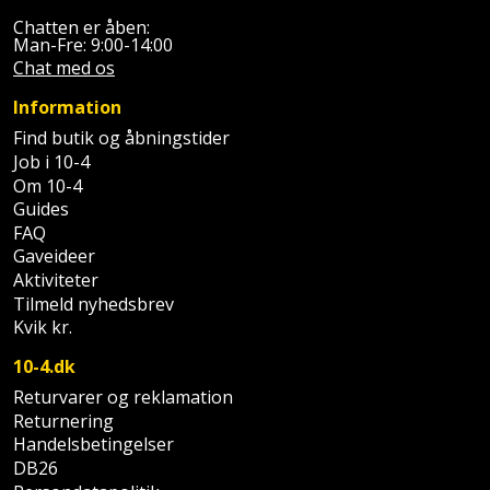
Palleløfter
Industristøvsuger
Højbede
Sternbeklædning
Chatten er åben:
Man-Fre: 9:00-14:00
Polsøger
Kantfræser
Højtaler
Chat med os
Tag
og
Information
Profilsaks
Kantlimer
Hylder
tagplader
Find butik og åbningstider
Job i 10-4
Reb
Kantlimertilbehør
Jagt
Om 10-4
Terrassebrædder
og
og
Guides
Kap-
snor
fritid
FAQ
Terrasseopklodsning
og
Gaveideer
Renseservietter
geringssav
Jul
Aktiviteter
Tråd
Tilmeld nyhedsbrev
og
til
Kvik kr.
Kerneboremaskine
Kaffe
wipes
byggeri
10-4.dk
Klammepistol
Klæbesøm
Sækkelukker
Returvarer og reklamation
Træ
Returnering
Klippeværktøj
Køkkenudstyr
Saks
Handelsbetingelser
Vinduer
DB26
Kombokit
Leg