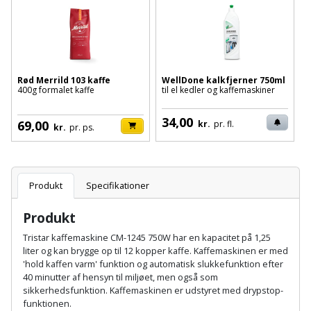
Batteri
kr.
og
Rør
Brænde
Fugtsikring
Fugepistol
Motorenhed
afrensning
og
Betonsliber
og
fittings
Brændeovn
Garageport
Motorsav
Spartelmasse
skumpistol
Guides
Bindemaskine
og
til
Stålvask
Rød Merrild 103 kaffe
WellDone kalkfjerner 750ml
Brandslukker
Gelænder
400g formalet kaffe
til el kedler og kaffemaskiner
Gevindskærer
kædesav
væg
Bits
Gaveideer
Ventilation
Brugskunst
Gips
34,00
69,00
Gipsværktøj
kr.
pr. fl.
Motorsav
Tape
og
kr.
pr. ps.
Bor
Aktiviteter
og
indeklima
Camping
Grundmursplader
Glasløfter
Bordrundsav
kædesav
tilbehør
Damprengøring
Hardieplank
Produkt
Specifikationer
Glasskærer
Bore-
brædder
og
Pælebor
Produkt
Dørmåtte
Hæftepistol
skruemaskine
Hemsestige
Tristar kaffemaskine CM-1245 750W har en kapacitet på 1,25
og
Plæneklipper
Dørrist
liter og kan brygge op til 12 kopper kaffe. Kaffemaskinen er med
-
'hold kaffen varm' funktion og automatisk slukkefunktion efter
Borehammer
Isolering
40 minutter af hensyn til miljøet, men også som
hammer
Plæneklipper
Drivhus
sikkerhedsfunktion. Kaffemaskinen er udstyret med drypstop-
Boremaskinetilbehør
tilbehør
Komposit
funktionen.