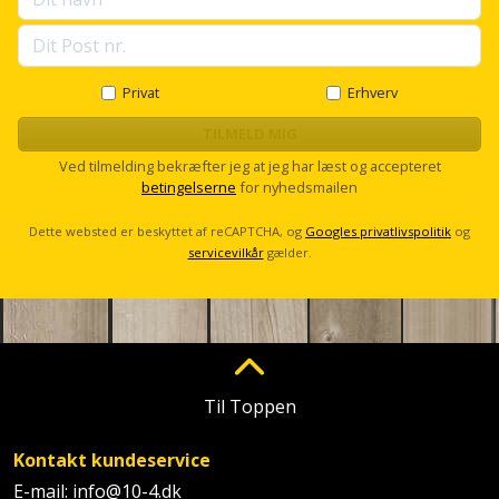
Plastlister
Flisevibrator
s
Gummibåd
e
Løfteudstyr
l
og
Radonsikring
Føringsskinne
l
kajak
Målebånd
s
Privat
Erhverv
Rumdeler
Forlængerledning
c
r
TILMELD MIG
Havemøbler
Markeringsværktøj
o
Sand
Fugepistol
Ved tilmelding bekræfter jeg at jeg har læst og accepteret
l
betingelserne
for nyhedsmailen
Havepleje
og
Mejsel
l
Fugtmåler
grus
Dette websted er beskyttet af reCAPTCHA, og
Googles privatlivspolitik
og
Haveredskaber
Murerværktøj
servicevilkår
gælder.
Gipsskruemaskine
Skruer,
Haveslange
Nedstryger
bolte
Girafsliber
og
og
Nøgleværktøj
tilbehør
møtrikker
Girafsliber
Økse
tilbehør
Til Toppen
Havetilbehør
Skunklem
Oliekande
Høvl
Kontakt kundeservice
Hegn
Søm
E-mail:
info@10-4.dk