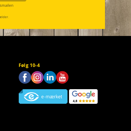
smailen
ælder.
Følg 10-4
Trustpilot