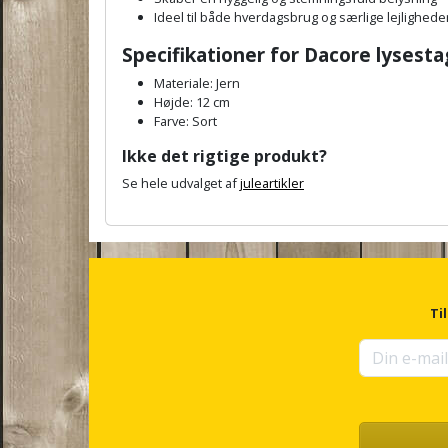
Ideel til både hverdagsbrug og særlige lejlighede
Specifikationer for Dacore lysesta
Materiale: Jern
Højde: 12 cm
Farve: Sort
Ikke det rigtige produkt?
Se hele udvalget af
juleartikler
A
n
c
h
o
r
Ti
f
o
r
u
p
s
e