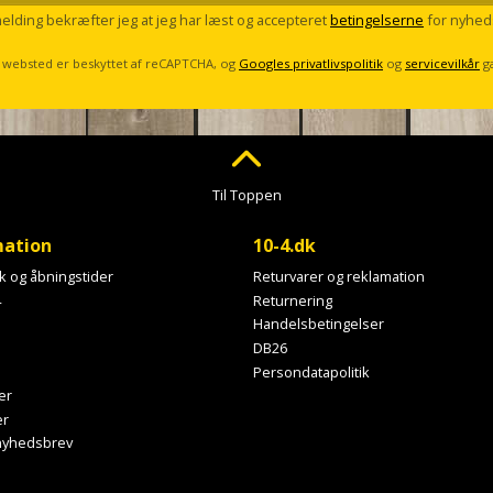
melding bekræfter jeg at jeg har læst og accepteret
betingelserne
for nyhed
 websted er beskyttet af reCAPTCHA, og
Googles privatlivspolitik
og
servicevilkår
g
Til Toppen
mation
10-4.dk
ik og åbningstider
Returvarer og reklamation
4
Returnering
Handelsbetingelser
DB26
Persondatapolitik
er
er
 nyhedsbrev