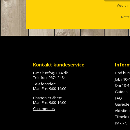
l
Ved til
l
s
Dette
c
r
o
l
l
Kontakt kundeservice
Infor
E-mail:
info@10-4.dk
Find but
Telefon:
9674 2484
Job i 10-
Telefontider:
Om 10-4
Man-Fre: 9:00-14:00
Guides
Chatten er åben:
FAQ
Man-Fre: 9:00-14:00
Gaveide
Chat med os
Aktivitet
Tilmeld
Kvik kr.