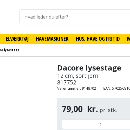
ELVÆRKTØJ
HAVEMASKINER
HUS, HAVE OG FRITID
re lysestage
Dacore lysestage
12 cm, sort jern
817752
Varenummer: 9148702
EAN: 57025681
79,00
kr.
pr. stk.