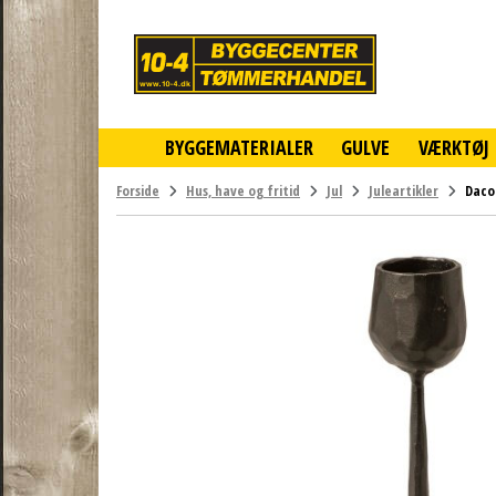
10-
4
-
billigt
online
BYGGEMATERIALER
GULVE
VÆRKTØJ
byggemarked
og
tømmerhandel
Forside
Hus, have og fritid
Jul
Juleartikler
Daco
-
Klik
og
byg