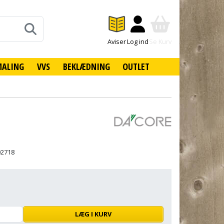
Aviser
Log ind
Se Kurv
MALING
VVS
BEKLÆDNING
OUTLET
02718
LÆG I KURV