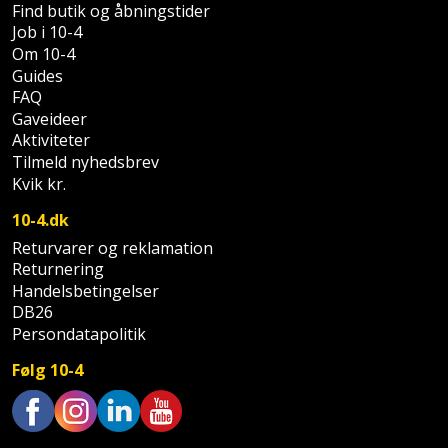
Palleløfter
Industristøvsuger
Find butik og åbningstider
Højbede
Sternbeklædning
Job i 10-4
Om 10-4
Polsøger
Kantfræser
Højtaler
Tag
Guides
og
FAQ
Profilsaks
Kantlimer
Hylder
Gaveideer
tagplader
Aktiviteter
Reb
Kantlimertilbehør
Jagt
Tilmeld nyhedsbrev
Terrassebrædder
og
og
Kvik kr.
Kap-
snor
fritid
Terrasseopklodsning
10-4.dk
og
Returvarer og reklamation
Renseservietter
geringssav
Jul
Tråd
Returnering
og
Handelsbetingelser
til
Kerneboremaskine
Kaffe
wipes
DB26
byggeri
Persondatapolitik
Klammepistol
Klæbesøm
Sækkelukker
Træ
Følg 10-4
Klippeværktøj
Køkkenudstyr
Saks
Vinduer
Kombokit
Leg
Trustpilot