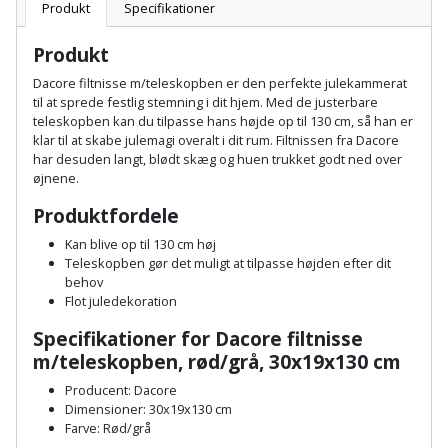
Batteri
kr.
og
Produkt
Specifikationer
Rør
Brænde
Fugtsikring
Fugepistol
Motorenhed
afrensning
og
Betonsliber
Produkt
og
fittings
Brændeovn
Garageport
Motorsav
Spartelmasse
Dacore filtnisse m/teleskopben er den perfekte julekammerat
skumpistol
Guides
Bindemaskine
til at sprede festlig stemning i dit hjem. Med de justerbare
og
til
Stålvask
teleskopben kan du tilpasse hans højde op til 130 cm, så han er
Brandslukker
Gelænder
Gevindskærer
kædesav
væg
Bits
klar til at skabe julemagi overalt i dit rum. Filtnissen fra Dacore
Gaveideer
Ventilation
har desuden langt, blødt skæg og huen trukket godt ned over
Brugskunst
Gips
øjnene.
Gipsværktøj
Motorsav
Tape
og
Bor
Aktiviteter
og
Produktfordele
indeklima
Camping
Grundmursplader
Glasløfter
Bordrundsav
kædesav
Kan blive op til 130 cm høj
tilbehør
Damprengøring
Teleskopben gør det muligt at tilpasse højden efter dit
Hardieplank
Glasskærer
Bore-
behov
brædder
Flot juledekoration
og
Pælebor
Dørmåtte
Hæftepistol
Specifikationer for Dacore filtnisse
skruemaskine
Hemsestige
og
Plæneklipper
m/teleskopben, rød/grå,
30x19x130 cm
Dørrist
-
Borehammer
Isolering
Producent: Dacore
hammer
Plæneklipper
Drivhus
Dimensioner:
30x19x130 cm
Farve: Rød/grå
Boremaskinetilbehør
tilbehør
Komposit