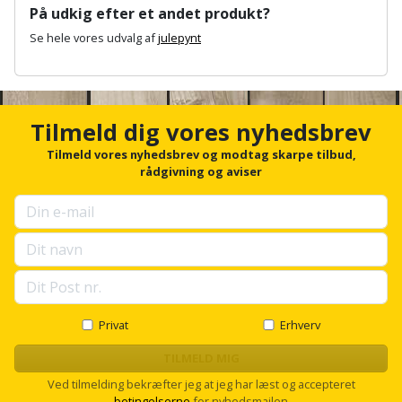
Hammer
Drivhustilbehør
terrassebrædder
På udkig efter et andet produkt?
Detektor
Robotplæneklipper
Se hele vores udvalg af
julepynt
Høvl
Elartikler
Lecablokke
Diamantskæremaskine
A
Robotplæneklipper
og
Kiler
n
Flagstænger
tilbehør
fundablokke
c
Diamantslibertilbehør
til
h
Tilmeld dig vores nyhedsbrev
Kloakrenser
Vandpumpe
hus
o
Lofter
Dykkerpistol
r
Tilmeld vores nyhedsbrev og modtag skarpe tilbud,
og
Kniv
f
rådgivning og aviser
Vertikalskærer
have
Lofttrapper
o
og
Dyksav
/
r
hobbykniv
u
mosfjerner
Fuglefoderhus
Murbinder
Excentersliber
p
s
Koben
Vinduesvasker
Garderobe
Murpap
e
Excenterslibertilbehør
l
opbevaring
og
Kridtsnor
l
murfolie
Fedtsprøjte
s
Privat
Erhverv
Gavekort
c
Lærlingesæt
r
TILMELD MIG
Mursten
Flamingoskærer
o
Grill
Ved tilmelding bekræfter jeg at jeg har læst og accepteret
Landmålerstok
l
betingelserne
for nyhedsmailen