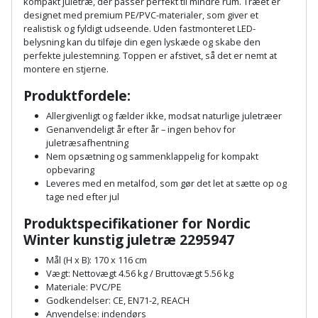
Hammer
kompakt juletræ, der passer perfekt til mindre rum. Træet er
Drivhustilbehør
terrassebrædder
designet med premium PE/PVC-materialer, som giver et
Detektor
Robotplæneklipper
realistisk og fyldigt udseende. Uden fastmonteret LED-
Høvl
Elartikler
Lecablokke
belysning kan du tilføje din egen lyskæde og skabe den
Diamantskæremaskine
Robotplæneklipper
perfekte julestemning. Toppen er afstivet, så det er nemt at
og
Kiler
montere en stjerne.
Flagstænger
tilbehør
fundablokke
Diamantslibertilbehør
til
Produktfordele:
Kloakrenser
Vandpumpe
hus
Lofter
Allergivenligt og fælder ikke, modsat naturlige juletræer
Dykkerpistol
og
Genanvendeligt år efter år – ingen behov for
Kniv
Vertikalskærer
juletræsafhentning
have
Lofttrapper
og
Dyksav
Nem opsætning og sammenklappelig for kompakt
/
opbevaring
hobbykniv
mosfjerner
Fuglefoderhus
Murbinder
Leveres med en metalfod, som gør det let at sætte op og
Excentersliber
tage ned efter jul
Koben
Vinduesvasker
Garderobe
Murpap
Produktspecifikationer for Nordic
Excenterslibertilbehør
opbevaring
og
Winter kunstig juletræ 2295947
Kridtsnor
murfolie
Fedtsprøjte
Mål (H x B): 170 x 116 cm
Gavekort
Lærlingesæt
Vægt: Nettovægt 4.56 kg / Bruttovægt 5.56 kg
Mursten
Materiale: PVC/PE
Flamingoskærer
Grill
Godkendelser: CE, EN71-2, REACH
Landmålerstok
Anvendelse: indendørs