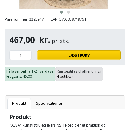
Batteri
kr.
og
Rør
Brænde
Fugtsikring
Fugepistol
Motorenhed
afrensning
og
Betonsliber
og
fittings
Varenummer: 2295947
EAN: 5705858719764
Brændeovn
Garageport
Motorsav
Spartelmasse
skumpistol
Guides
Bindemaskine
og
til
Stålvask
Brandslukker
Gelænder
467,00
kr.
Gevindskærer
kædesav
væg
pr. stk.
Bits
Gaveideer
Ventilation
Brugskunst
Gips
Gipsværktøj
Motorsav
Tape
og
Bor
LÆG I KURV
Aktiviteter
og
indeklima
Camping
Grundmursplader
Glasløfter
Bordrundsav
kædesav
På lager online
1-2 hverdage
Kan bestilles til afhentning i
tilbehør
Damprengøring
Fragtpris
: 45,00
4 butikker
Hardieplank
Glasskærer
Bore-
brædder
og
Pælebor
Dørmåtte
Hæftepistol
skruemaskine
Hemsestige
og
Plæneklipper
Produkt
Specifikationer
Dørrist
-
Borehammer
Isolering
Produkt
hammer
Plæneklipper
Drivhus
Boremaskinetilbehør
tilbehør
"ALVA" kunstigt juletræ fra NSH Nordic er et praktisk og
Komposit