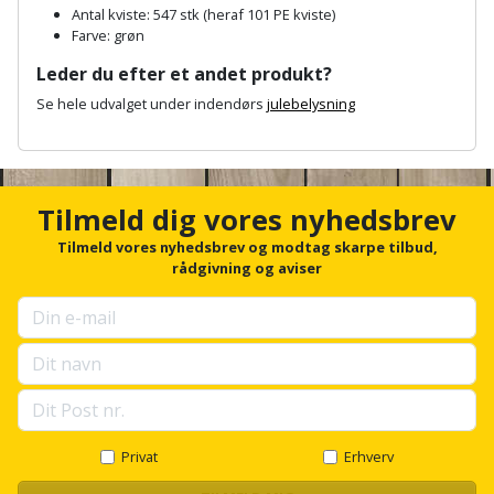
Plastlister
Flisevibrator
Antal kviste: 547 stk (heraf 101 PE kviste)
Gummibåd
Løfteudstyr
Farve: grøn
og
Radonsikring
Føringsskinne
Leder du efter et andet produkt?
kajak
Målebånd
Se hele udvalget under indendørs
julebelysning
Rumdeler
Forlængerledning
Havemøbler
Markeringsværktøj
A
Sand
Fugepistol
n
c
Havepleje
og
Mejsel
h
Tilmeld dig vores nyhedsbrev
Fugtmåler
grus
o
Haveredskaber
Murerværktøj
r
Tilmeld vores nyhedsbrev og modtag skarpe tilbud,
Gipsskruemaskine
f
rådgivning og aviser
Skruer,
o
Haveslange
Nedstryger
bolte
r
Girafsliber
og
og
u
Nøgleværktøj
tilbehør
p
møtrikker
Girafsliber
s
e
Økse
tilbehør
Havetilbehør
Skunklem
l
l
Oliekande
Høvl
Hegn
s
Privat
Erhverv
Søm
c