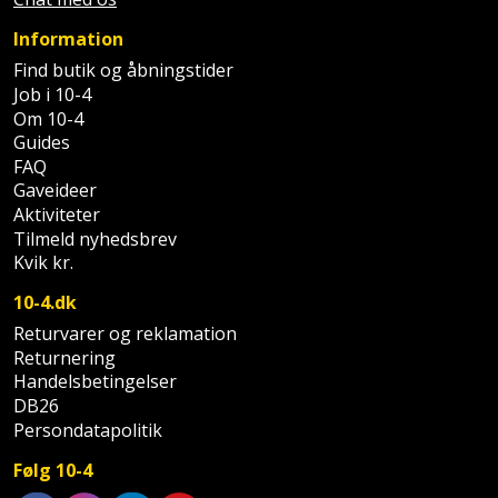
Sav
WinWin
Information
plader
Kompressor
Lommelygte
Savbuk
Find butik og åbningstider
Job i 10-4
Lader
Merchandise
Savklinge
Om 10-4
Guides
Ligesliber
Mobiltilbehør
Skraber
FAQ
Gaveideer
Limpistol
Pavillon
Skruestik
Aktiviteter
Tilmeld nyhedsbrev
Linjelaser
Personlig
Skruetrækker
Kvik kr.
pleje
10-4.dk
Loddekolbe
Skruetvinge
Returvarer og reklamation
Plantekasser
Returnering
Luftværktøj
Slibeartikler
Handelsbetingelser
Postkasse
DB26
Måleinstrumenter
Smøring
Persondatapolitik
Postkassestander
og
Malersprøjte
Følg 10-4
rustopløser