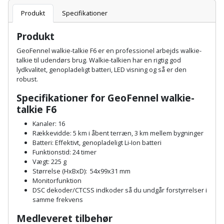
Batteri
kr.
og
Rør
Produkt
Specifikationer
Brænde
Fugtsikring
Fugepistol
Motorenhed
afrensning
og
Betonsliber
og
fittings
Produkt
Brændeovn
Garageport
Motorsav
Spartelmasse
skumpistol
Guides
Bindemaskine
GeoFennel walkie-talkie F6 er en professionel arbejds walkie-
og
til
Stålvask
talkie til udendørs brug. Walkie-talkien har en rigtig god
Brandslukker
Gelænder
Gevindskærer
kædesav
væg
lydkvalitet, genopladeligt batteri, LED visning og så er den
Bits
Gaveideer
Ventilation
robust.
Brugskunst
Gips
Gipsværktøj
Motorsav
Tape
og
Bor
Specifikationer for GeoFennel walkie-
Aktiviteter
og
indeklima
talkie F6
Camping
Grundmursplader
Glasløfter
Bordrundsav
kædesav
Kanaler: 16
tilbehør
Damprengøring
Hardieplank
Rækkevidde: 5 km i åbent terræn, 3 km mellem bygninger
Glasskærer
Bore-
Batteri: Effektivt, genopladeligt Li-Ion batteri
brædder
Funktionstid: 24 timer
og
Pælebor
Dørmåtte
Hæftepistol
Vægt: 225 g
skruemaskine
Hemsestige
Størrelse (HxBxD): 54x99x31 mm
og
Plæneklipper
Dørrist
Monitorfunktion
-
DSC dekoder/CTCSS indkoder så du undgår forstyrrelser i
Borehammer
Isolering
samme frekvens
hammer
Plæneklipper
Drivhus
Boremaskinetilbehør
tilbehør
Medleveret tilbehør
Komposit