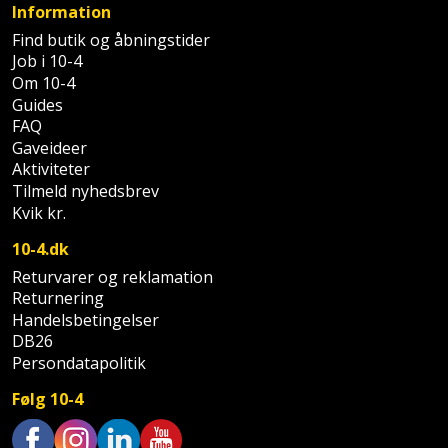
Palleløfter
Industristøvsuger
Information
Højbede
Sternbeklædning
Find butik og åbningstider
Polsøger
Kantfræser
Højtaler
Job i 10-4
Tag
Om 10-4
og
Profilsaks
Guides
Kantlimer
Hylder
tagplader
FAQ
Gaveideer
Reb
Kantlimertilbehør
Jagt
Aktiviteter
Terrassebrædder
og
og
Tilmeld nyhedsbrev
Kap-
snor
fritid
Kvik kr.
Terrasseopklodsning
og
10-4.dk
Renseservietter
geringssav
Jul
Tråd
Returvarer og reklamation
og
til
Returnering
Kerneboremaskine
Kaffe
wipes
byggeri
Handelsbetingelser
DB26
Klammepistol
Klæbesøm
Sækkelukker
Persondatapolitik
Træ
Klippeværktøj
Køkkenudstyr
Følg 10-4
Saks
Vinduer
Kombokit
Leg