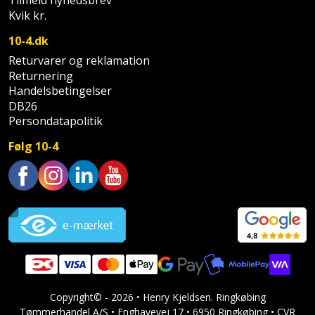
Tilmeld nyhedsbrev
Hammer
Drivhustilbehør
terrassebrædder
Kvik kr.
Detektor
Robotplæneklipper
Høvl
Elartikler
10-4.dk
Lecablokke
Diamantskæremaskine
Robotplæneklipper
Returvarer og reklamation
og
Kiler
Flagstænger
tilbehør
Returnering
fundablokke
Diamantslibertilbehør
til
Handelsbetingelser
Kloakrenser
DB26
Vandpumpe
hus
Lofter
Dykkerpistol
Persondatapolitik
og
Kniv
Vertikalskærer
have
Følg 10-4
Lofttrapper
og
Dyksav
/
hobbykniv
mosfjerner
Fuglefoderhus
Murbinder
Excentersliber
Trustpilot
Koben
Vinduesvasker
Garderobe
Murpap
Excenterslibertilbehør
opbevaring
og
Kridtsnor
murfolie
Fedtsprøjte
Gavekort
Lærlingesæt
Mursten
Flamingoskærer
Grill
Copyright© - 2026 • Henry Kjeldsen. Ringkøbing
Landmålerstok
Tømmerhandel A/S • Enghavevej 17 • 6950 Ringkøbing • CVR