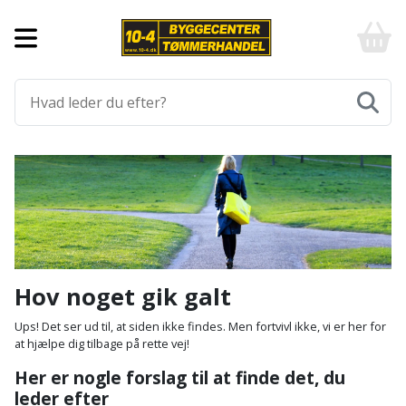
Forside
10-
4
-
Byggematerialer
billigt
online
Aluprofiler
Gulve
byggemarked
og
tømmerhandel
Armering
Fliser
Værktøj
-
og
Klik
Asfalt
Afmærkning
Elværktøj
klinker
og
byg
Befæstigelse
Arbejdsbuk
Afkortersav
Havemaskiner
Gulvtilbehør
Bordplade
Arbejdsvogn
Afstandsmåler
Brændekløver
Hus,
Gulvunderlag
Hov noget gik galt
have
Byggeplader
Bærehåndtag
Arbejdsbord
Buskrydder
Gulvvarme
Ups! Det ser ud til, at siden ikke findes. Men fortvivl ikke, vi er her for
og
at hjælpe dig tilbage på rette vej!
fritid
Bygningsbeslag
Båndstrammer
Arbejdslamper
Dykpumpe
Laminatgulv
Her er nogle forslag til at finde det, du
og
og
leder efter
Affaldssortering
Maling