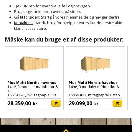
Cement
Fejemaskine
Trægulv
løftebånd
belysning
Tjek URL'en for eventuelle fejl og prøv igen.
og
Affugter
Afdækning
Brug søgefunktionen øverst på siden.
VVS
Generator
mørtel
Vinylgulv
Blæselampe
Arbejdsradio
Gå til
forsiden
: Start på vores hjemmeside og naviger derfra.
til
Kontakt os
. Har du brug for hjælp, er vores kundeservice altid
Bålfad
Armatur
Beklædning
malerarbejde
Græstrimmer
klar til at assistere.
Damp-
Blindnitter
Bajonetsav
og
og
og
Måske kan du bruge et af disse produkter:
Børn
Outlet
bålsted
Gulvplejemidler
vandhaner
Hækkeklipper
Brolæggerværktøj
Bajonetsavklinge
vindspærre
Dame
Batterier
Malerværktøj
Badeværelse
Havetraktor
Byggepladshegn
Bånd-
Dør,
Tilbudsavis
og
dørgreb
Herre
Belægningssten
Maling
Kloak
Højtryksrenser
Byggepladstrapper
bænkslibertilbehør
og
indendørs
og
Belysning
lås
Plus Multi Nordic havehus
Plus Multi Nordic havehus
P
Husvandværk
afløb
Donkraft
14m², 3 moduler m/dob.dør &
14m², 3 moduler m/dob.dør &
1
Båndsav
Log
Maling
lu
lu
l
1685935-1, inkl. tagpap/alulis
1685936-1, m/tagpap/alulister/
1
Beslag
Fliseopsætning
ind
Kompostkværn
udendørs
Pex
Dorn
Båndsliber
28.359,00
29.099,00
kr.
kr.
rør
og
Bilpleje
Fugemateriale
Løvsuger
Polyfilla
Fedtpresser
bænksliber
og
og
og
Radiator
Kvik
autotilbehør
Rengøring
lim
Fil
løvblæser