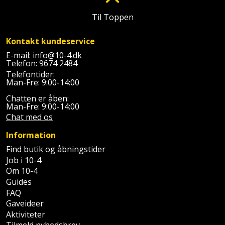
Batteri
kr.
og
Rør
Brænde
Fugtsikring
Fugepistol
Motorenhed
Til Toppen
afrensning
og
Betonsliber
og
fittings
Brændeovn
Garageport
Motorsav
Kontakt kundeservice
Spartelmasse
skumpistol
Guides
Bindemaskine
og
E-mail:
info@10-4.dk
til
Stålvask
Brandslukker
Gelænder
Telefon:
9674 2484
Gevindskærer
kædesav
væg
Bits
Telefontider:
Gaveideer
Ventilation
Man-Fre: 9:00-14:00
Brugskunst
Gips
Gipsværktøj
Motorsav
Tape
og
Bor
Chatten er åben:
Aktiviteter
og
Man-Fre: 9:00-14:00
indeklima
Camping
Grundmursplader
Glasløfter
Chat med os
Bordrundsav
kædesav
tilbehør
Damprengøring
Hardieplank
Information
Glasskærer
Bore-
brædder
Find butik og åbningstider
og
Pælebor
Dørmåtte
Job i 10-4
Hæftepistol
skruemaskine
Hemsestige
Om 10-4
og
Plæneklipper
Dørrist
Guides
-
FAQ
Borehammer
Isolering
hammer
Plæneklipper
Gaveideer
Drivhus
Aktiviteter
Boremaskinetilbehør
tilbehør
Komposit