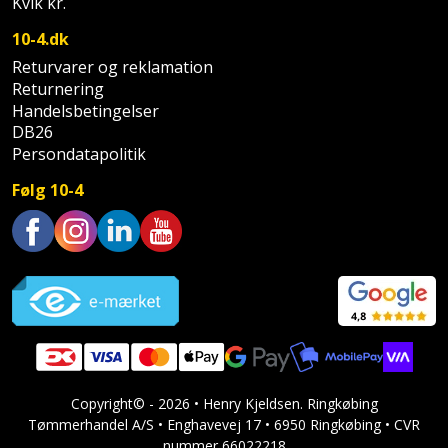
Sav
Kvik kr.
WinWin
plader
10-4.dk
Kompressor
Lommelygte
Savbuk
Returvarer og reklamation
Lader
Returnering
Merchandise
Savklinge
Handelsbetingelser
DB26
Ligesliber
Mobiltilbehør
Skraber
Persondatapolitik
Limpistol
Pavillon
Skruestik
Følg 10-4
Linjelaser
Personlig
Skruetrækker
pleje
Trustpilot
Loddekolbe
Skruetvinge
Plantekasser
Luftværktøj
Slibeartikler
Postkasse
Måleinstrumenter
Smøring
Postkassestander
og
Copyright© - 2026 • Henry Kjeldsen. Ringkøbing
Malersprøjte
Tømmerhandel A/S • Enghavevej 17 • 6950 Ringkøbing • CVR
rustopløser
nummer 66022218