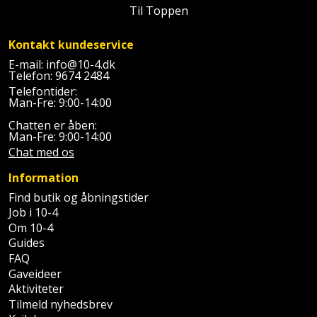
Palleløfter
Industristøvsuger
Højbede
Til Toppen
Sternbeklædning
Polsøger
Kantfræser
Højtaler
Kontakt kundeservice
Tag
E-mail:
info@10-4.dk
og
Profilsaks
Kantlimer
Hylder
Telefon:
9674 2484
tagplader
Telefontider:
Man-Fre: 9:00-14:00
Reb
Kantlimertilbehør
Jagt
Terrassebrædder
Chatten er åben:
og
og
Man-Fre: 9:00-14:00
Kap-
snor
fritid
Chat med os
Terrasseopklodsning
og
Information
Renseservietter
geringssav
Jul
Tråd
Find butik og åbningstider
og
til
Job i 10-4
Kerneboremaskine
Kaffe
wipes
byggeri
Om 10-4
Guides
Klammepistol
Klæbesøm
Sækkelukker
FAQ
Træ
Gaveideer
Klippeværktøj
Køkkenudstyr
Saks
Aktiviteter
Vinduer
Tilmeld nyhedsbrev
Kombokit
Leg