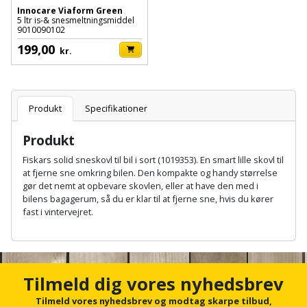
Hammer
Drivhustilbehør
terrassebrædder
Innocare Viaform Green
Detektor
Robotplæneklipper
5 ltr is-& snesmeltningsmiddel
9010090102
Høvl
Elartikler
Lecablokke
199,00
kr.
Diamantskæremaskine
Robotplæneklipper
og
Kiler
Flagstænger
tilbehør
fundablokke
Diamantslibertilbehør
til
Kloakrenser
Vandpumpe
hus
Produkt
Specifikationer
Lofter
Dykkerpistol
og
Kniv
Vertikalskærer
Produkt
have
Lofttrapper
og
Dyksav
/
Fiskars solid sneskovl til bil i sort (1019353). En smart lille skovl til
hobbykniv
mosfjerner
at fjerne sne omkring bilen. Den kompakte og handy størrelse
Fuglefoderhus
Murbinder
Excentersliber
gør det nemt at opbevare skovlen, eller at have den med i
Koben
bilens bagagerum, så du er klar til at fjerne sne, hvis du kører
Vinduesvasker
Garderobe
Murpap
fast i vintervejret.
Excenterslibertilbehør
opbevaring
og
Kridtsnor
A
murfolie
Fedtsprøjte
n
Gavekort
c
Lærlingesæt
h
Mursten
Flamingoskærer
Tilmeld dig vores nyhedsbrev
o
Grill
Landmålerstok
r
Tilmeld vores nyhedsbrev og modtag skarpe tilbud,