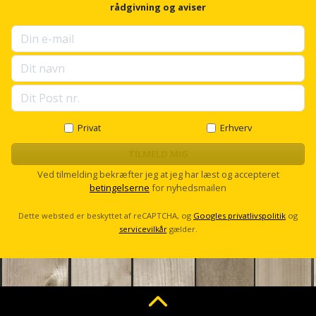
Plastlister
Flisevibrator
f
rådgivning og aviser
Gummibåd
o
Løfteudstyr
r
og
Radonsikring
Føringsskinne
u
kajak
Målebånd
p
Rumdeler
Forlængerledning
s
Havemøbler
e
Markeringsværktøj
l
Sand
Fugepistol
l
Havepleje
og
Mejsel
s
Privat
Erhverv
Fugtmåler
grus
c
Haveredskaber
r
TILMELD MIG
Murerværktøj
o
Gipsskruemaskine
Skruer,
Ved tilmelding bekræfter jeg at jeg har læst og accepteret
l
Haveslange
betingelserne
for nyhedsmailen
Nedstryger
bolte
l
Girafsliber
og
og
Dette websted er beskyttet af reCAPTCHA, og
Googles privatlivspolitik
og
Nøgleværktøj
tilbehør
møtrikker
servicevilkår
gælder.
Girafsliber
Økse
tilbehør
Havetilbehør
Skunklem
Oliekande
Høvl
Hegn
Søm