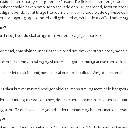
n både lettere, hurtigere og mere skånsomt. De fleksible tænder gør det m
u ønsker at holde haven pæn uden at skade den. Du sparer tid, fordi en bred 
g slipper du for at bruge hænderne til at samle våde blade og kviste op, n
terårsrengøring og til generel vedligeholdelse, når blade og affald hober sig
ve?
vordan og hvor du skal bruge den. Her er de vigtigste punkter:
ller metal, som skåner underlaget. En bred rive dækker større areal, mens en
cerer belastningen på ryg og skuldre. Det gør det muligt at rive i længere 
. Plast er let og skånsomt, mens metal er mere holdbart. Vælg det materiale, 
r i plast kræver minimal vedligeholdelse, mens træ- og metaldele har godt af
ller stier med grus? Vælg en rive, der matcher dit primære anvendelsesområd
 dig, at du får en løvrive, der gør arbejdet nemmere og holder i mange sæso
ve?
 blade og smågrene samler sig på plæner og bede. Når du bruger en løvrive