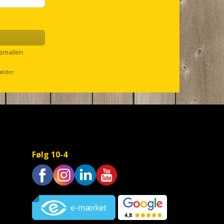
smailen
ælder.
Følg 10-4
Trustpilot