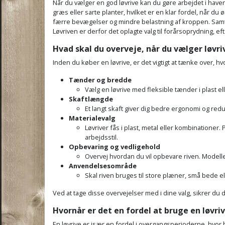
Når du vælger en god løvrive kan du gøre arbejdet i have
græs eller sarte planter, hvilket er en klar fordel, når d
færre bevægelser og mindre belastning af kroppen. Samtidi
Løvriven er derfor det oplagte valg til forårsoprydning, ef
Hvad skal du overveje, når du vælger løvri
Inden du køber en løvrive, er det vigtigt at tænke over, h
Tænder og bredde
Vælg en løvrive med fleksible tænder i plast e
Skaftlængde
Et langt skaft giver dig bedre ergonomi og redu
Materialevalg
Løvriver fås i plast, metal eller kombinationer
arbejdsstil.
Opbevaring og vedligehold
Overvej hvordan du vil opbevare riven. Modelle
Anvendelsesområde
Skal riven bruges til store plæner, små bede e
Ved at tage disse overvejelser med i dine valg, sikrer du
Hvornår er det en fordel at bruge en løvri
En løvrive er især en fordel i overgangsperioderne, hvor