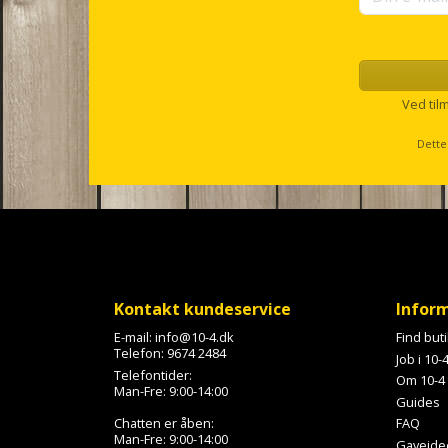
Ved til
Dette
Kontakt kundeservice
Infor
E-mail:
info@10-4.dk
Find but
Telefon:
9674 2484
Job i 10-
Telefontider:
Om 10-4
Man-Fre: 9:00-14:00
Guides
Chatten er åben:
FAQ
Man-Fre: 9:00-14:00
Gaveide