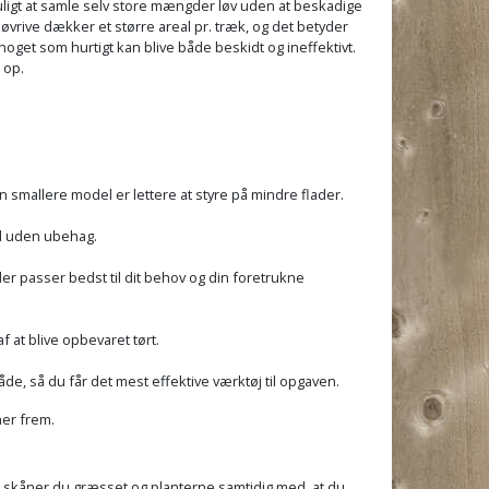
uligt at samle selv store mængder løv uden at beskadige
løvrive dækker et større areal pr. træk, og det betyder
oget som hurtigt kan blive både beskidt og ineffektivt.
 op.
 smallere model er lettere at styre på mindre flader.
tid uden ubehag.
der passer bedst til dit behov og din foretrukne
 at blive opbevaret tørt.
e, så du får det mest effektive værktøj til opgaven.
ner frem.
, skåner du græsset og planterne samtidig med, at du