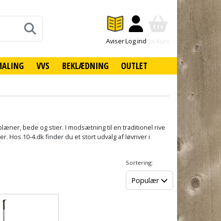
Aviser
Log ind
Se Kurv
MALING
VVS
BEKLÆDNING
OUTLET
æner, bede og stier. I modsætning til en traditionel rive
 Hos 10-4.dk finder du et stort udvalg af løvriver i
Sortering:
Populær