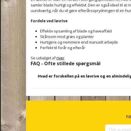
samler blade hurtigt og effektivt. Den er også ideel til at
uundværlig, når du vil gøre efterårsoprydningen til en hu
Fordele ved løvrive
Effektiv opsamling af blade og haveaffald
Skånsom mod græs og planter
Hurtigere og nemmere end manuelt arbejde
Perfekt til forår og efterår
Se udvalget af
river
FAQ - Ofte stillede spørgsmål
Hvad er forskellen på en løvrive og en almindelig
En løvrive har typisk bredere og mere fleksible tæ
underlaget. En almindelig haverive er ofte mere robust 
Ti