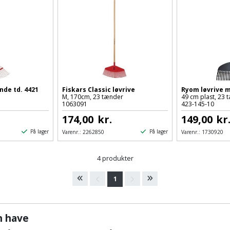
unde td. 4421
Fiskars Classic løvrive
Ryom løvrive m
M, 170cm, 23 tænder
49 cm plast, 23 
1063091
423-145-10
174,00
kr.
149,00
kr
På lager
På lager
Varenr.:
2262850
Varenr.:
1730920
4 produkter
1
in have