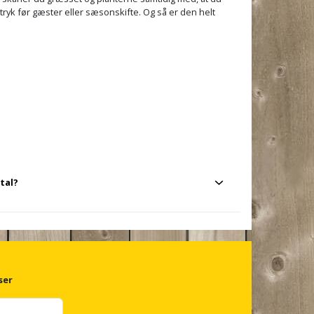
dtryk før gæster eller sæsonskifte. Og så er den helt
etal?
od underlaget, mens metal er mere holdbart. Valget
r ofte du bruger den.
ser