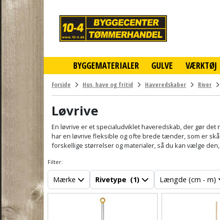
10-
4
-
billigt
online
BYGGEMATERIALER
GULVE
VÆRKTØJ
byggemarked
og
tømmerhandel
Forside
Hus, have og fritid
Haveredskaber
River
-
Klik
Løvrive
og
byg
En løvrive er et specialudviklet haveredskab, der gør det
har en løvrive fleksible og ofte brede tænder, som er skån
forskellige størrelser og materialer, så du kan vælge den
Filter:
Mærke
Rivetype
(1)
Længde (cm - m)