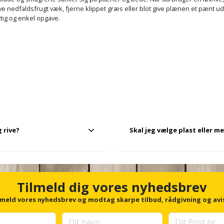
 rive nedfaldsfrugt væk, fjerne klippet græs eller blot give plænen et pænt u
rtig og enkel opgave.
 rive?
Skal jeg vælge plast eller m
nder, som er skånsomme mod
Plast er lettere og skånsomt m
og egnet til jord eller grus.
afhænger af, hvor længe og hvo
Tilmeld dig vores nyhedsbrev
lmeld vores nyhedsbrev og modtag skarpe tilbud, rådgivning og avi