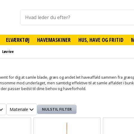
ELVÆRKTØJ
HAVEMASKINER
HUS, HAVE OG FRITID
Løvrive
 nemt for dig at samle blade, græs og andet let haveaffald sammen fra græspl
somme mod underlaget, men samtidig effektive til at samle affaldet i bunker.
, der passer bedst til dine behov og haveforhold.
Materiale
NULSTIL FILTER