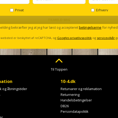
Privat
Erhverv
TILMELD MIG
melding bekræfter jeg at jeg har læst og accepteret
betingelserne
for nyhed
 websted er beskyttet af reCAPTCHA, og
Googles privatlivspolitik
og
servicevilkår
g
Til Toppen
mation
10-4.dk
ik og åbningstider
Returvarer og reklamation
4
Returnering
Handelsbetingelser
DB26
Persondatapolitik
er