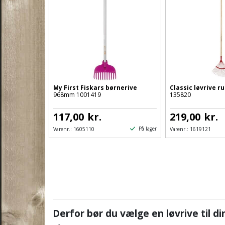
My First Fiskars børnerive
Classic løvrive r
968mm 1001419
135820
117,00
kr.
219,00
kr.
På lager
Varenr.:
1605110
Varenr.:
1619121
Derfor bør du vælge en løvrive til d