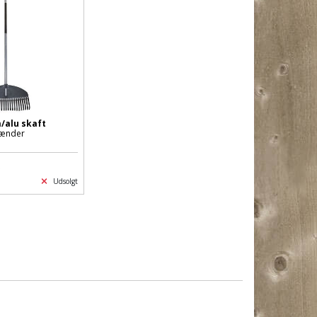
/alu skaft
tænder
.
Udsolgt