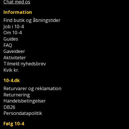
Chat med os
Palleløfter
Industristøvsuger
Højbede
Sternbeklædning
Information
Polsøger
Kantfræser
Højtaler
Tag
Find butik og åbningstider
Job i 10-4
og
Profilsaks
Kantlimer
Hylder
Om 10-4
tagplader
Guides
Reb
Kantlimertilbehør
Jagt
FAQ
Terrassebrædder
og
Gaveideer
og
Kap-
Aktiviteter
snor
fritid
Terrasseopklodsning
Tilmeld nyhedsbrev
og
Kvik kr.
Renseservietter
geringssav
Jul
Tråd
10-4.dk
og
til
Kerneboremaskine
Kaffe
wipes
Returvarer og reklamation
byggeri
Returnering
Klammepistol
Klæbesøm
Handelsbetingelser
Sækkelukker
Træ
DB26
Persondatapolitik
Klippeværktøj
Køkkenudstyr
Saks
Vinduer
Følg 10-4
Kombokit
Leg