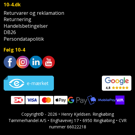
Palleløfter
Industristøvsuger
Højbede
10-4.dk
Sternbeklædning
Returvarer og reklamation
Polsøger
Kantfræser
Højtaler
Returnering
Tag
Handelsbetingelser
og
Profilsaks
Kantlimer
Hylder
DB26
tagplader
Persondatapolitik
Reb
Kantlimertilbehør
Jagt
Følg 10-4
Terrassebrædder
og
og
Kap-
snor
fritid
Terrasseopklodsning
og
Trustpilot
Renseservietter
geringssav
Jul
Tråd
og
til
Kerneboremaskine
Kaffe
wipes
byggeri
Klammepistol
Klæbesøm
Sækkelukker
Træ
Copyright© - 2026 • Henry Kjeldsen. Ringkøbing
Klippeværktøj
Køkkenudstyr
Saks
Tømmerhandel A/S • Enghavevej 17 • 6950 Ringkøbing • CVR
Vinduer
nummer 66022218
Kombokit
Leg