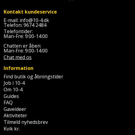
Plastlister
Flisevibrator
Gummibåd
Løfteudstyr
Kontakt kundeservice
og
Radonsikring
Føringsskinne
E-mail:
info@10-4.dk
kajak
Målebånd
Telefon:
9674 2484
Rumdeler
Forlængerledning
Telefontider:
Man-Fre: 9:00-14:00
Havemøbler
Markeringsværktøj
Sand
Fugepistol
Chatten er åben:
Man-Fre: 9:00-14:00
Havepleje
og
Mejsel
Chat med os
Fugtmåler
grus
Haveredskaber
Murerværktøj
Information
Gipsskruemaskine
Skruer,
Find butik og åbningstider
Haveslange
Nedstryger
bolte
Job i 10-4
Girafsliber
og
Om 10-4
og
Nøgleværktøj
Guides
tilbehør
møtrikker
Girafsliber
FAQ
Gaveideer
Økse
tilbehør
Havetilbehør
Skunklem
Aktiviteter
Tilmeld nyhedsbrev
Oliekande
Høvl
Hegn
Søm
Kvik kr.