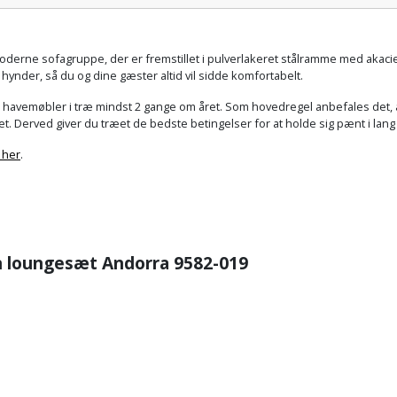
derne sofagruppe, der er fremstillet i pulverlakeret stålramme med akacie
 hynder, så du og dine gæster altid vil sidde komfortabelt.
ine havemøbler i træ mindst 2 gange om året. Som hovedregel anbefales det
t. Derved giver du træet de bedste betingelser for at holde sig pænt i lang 
 her
.
gn loungesæt Andorra 9582-019