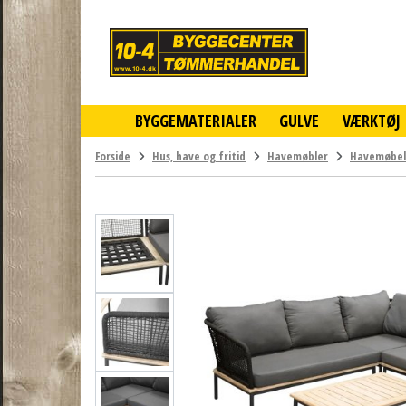
10-
4
-
billigt
online
BYGGEMATERIALER
GULVE
VÆRKTØJ
byggemarked
og
tømmerhandel
Forside
Hus, have og fritid
Havemøbler
Havemøbe
-
Klik
og
byg