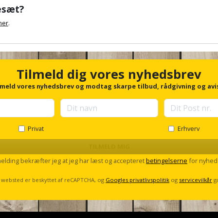
esæt?
her
.
Tilmeld dig vores nyhedsbrev
lmeld vores nyhedsbrev og modtag skarpe tilbud, rådgivning og avi
Privat
Erhverv
TILMELD MIG
melding bekræfter jeg at jeg har læst og accepteret
betingelserne
for nyhed
 websted er beskyttet af reCAPTCHA, og
Googles privatlivspolitik
og
servicevilkår
g