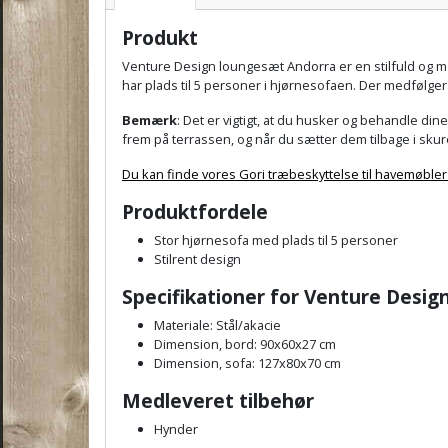
Produkt
Venture Design loungesæt Andorra er en stilfuld og mo
har plads til 5 personer i hjørnesofaen. Der medfølger
Bemærk
:
Det er vigtigt, at du husker og behandle d
frem på terrassen, og når du sætter dem tilbage i skure
Du kan finde vores Gori træbeskyttelse til havemøbler
Produktfordele
Stor hjørnesofa med plads til 5 personer
Stilrent design
Specifikationer for Venture Desi
Materiale: Stål/akacie
Dimension, bord: 90x60x27 cm
Dimension, sofa: 127x80x70 cm
Medleveret tilbehør
Hynder