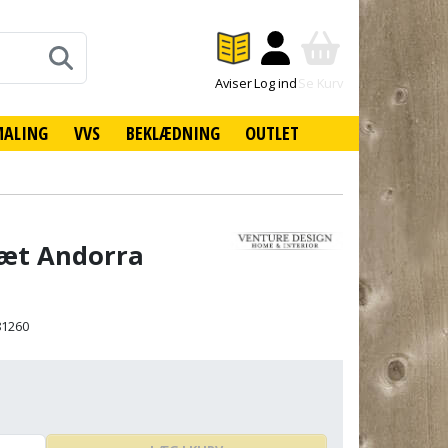
Aviser
Log ind
Se Kurv
MALING
VVS
BEKLÆDNING
OUTLET
sæt Andorra
81260