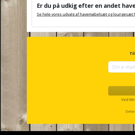
Er du på udkig efter en andet hav
Se hele vores udvalg af havemøbelsæt og loungesæt 
A
n
c
h
o
r
Ti
f
o
r
u
p
s
e
l
Ved til
l
s
Dette
c
r
o
l