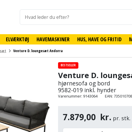
ELVÆRKTØJ
HAVEMASKINER
HUS, HAVE OG FRITID
lsæt
Venture D. loungesæt Andorra
BESTSELLER
Venture D. lounge
hjørnesofa og bord
9582-019 inkl. hynder
Varenummer: 9143064
EAN: 73501070
7.879,00
kr.
pr. stk.