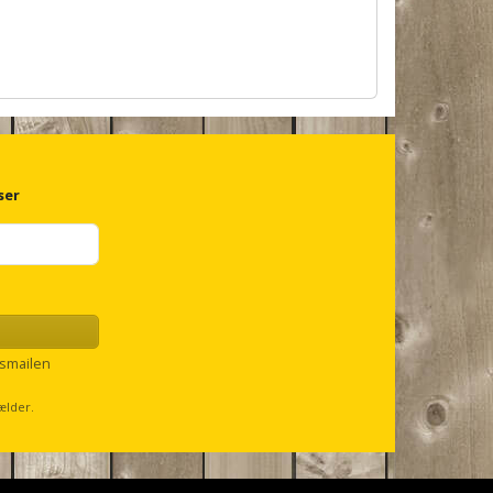
ser
smailen
ælder.