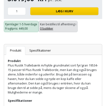
Hammer
Drivhustilbehør
terrassebrædder
Detektor
Robotplæneklipper
LÆG I KURV
Høvl
Elartikler
Lecablokke
Diamantskæremaskine
Robotplæneklipper
og
Kiler
Flagstænger
Fjernlager
1-5 hverdage
Kan bestilles til afhentning i
tilbehør
fundablokke
Fragtpris
: 449,00
0 butikker
Diamantslibertilbehør
til
Kloakrenser
Vandpumpe
hus
Lofter
Dykkerpistol
og
Kniv
Vertikalskærer
have
Lofttrapper
Produkt
Specifikationer
og
Dyksav
/
hobbykniv
mosfjerner
Fuglefoderhus
Murbinder
Produkt
Excentersliber
Plus Rustik Trallebænk m/hylde grundmalet sort fyr/gran 19534-
Koben
15 passer til Plus Rustik Tralleborde, men kan dog også bruges
Vinduesvasker
Garderobe
Murpap
Excenterslibertilbehør
alene, både indenfor og udenfor. Brug det på terrassen og
opbevaring
og
haven, hvor du kan sidde og nyde en kop kaffe eller
Kridtsnor
aftensmaden. Den kan også bruges i entréen, hvor du kan
murfolie
Fedtsprøjte
bruge den til at sidde på, mens du tager skoene af og på.
Gavekort
Lærlingesæt
Mulighederne er mange.
Mursten
Flamingoskærer
Grill
Specifikationer
Landmålerstok