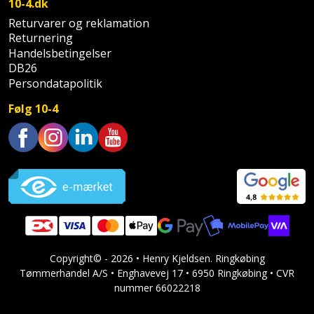
Prepping
10-4.dk
Mejselhammer
Soldater
Returvarer og reklamation
Presenning
Returnering
støtte
Multicutter
Handelsbetingelser
og
Redskabsskur
DB26
teleskopstøtte
Multicuttertilbehør
Persondatapolitik
Rengøring
Følg 10-4
Stålbørste
Multisliber
Shelter
Stemmejern
Nedbrydningshammer
Trustpilot
Sikkerhed
Stige
Overfræser
i
hjemmet
Stillads
Overfræsertilbehør
Skadedyrsbekæmpelse
Tænger
Polermaskine
Copyright© - 2026 • Henry Kjeldsen. Ringkøbing
Skraldespandsskjuler
Tømmerhandel A/S • Enghavevej 17 • 6950 Ringkøbing • CVR
Tagpapbrænder
Rillefræser
nummer 66022218
Skydelåge
Tapetværktøj
Røreværk