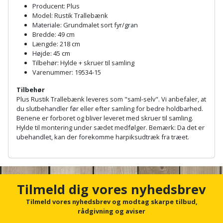
Plastlister
Flisevibrator
Producent: Plus
Gummibåd
Model: Rustik Trallebænk
Løfteudstyr
og
Radonsikring
Materiale: Grundmalet sort fyr/gran
Føringsskinne
Bredde: 49 cm
kajak
Målebånd
Længde: 218 cm
Rumdeler
Forlængerledning
Højde: 45 cm
Havemøbler
Markeringsværktøj
Tilbehør: Hylde + skruer til samling
Sand
Varenummer: 19534-15
Fugepistol
Havepleje
og
Mejsel
Tilbehør
Fugtmåler
grus
Plus Rustik Trallebænk leveres som "saml-selv". Vi anbefaler, at
Haveredskaber
du slutbehandler før eller efter samling for bedre holdbarhed.
Murerværktøj
Benene er forboret og bliver leveret med skruer til samling.
Gipsskruemaskine
Skruer,
Hylde til montering under sædet medfølger. Bemærk: Da det er
Haveslange
Nedstryger
bolte
ubehandlet, kan der forekomme harpiksudtræk fra træet.
Girafsliber
og
og
A
Nøgleværktøj
tilbehør
møtrikker
n
Girafsliber
c
Økse
tilbehør
Havetilbehør
h
Tilmeld dig vores nyhedsbrev
Skunklem
o
r
Tilmeld vores nyhedsbrev og modtag skarpe tilbud,
Oliekande
Høvl
Hegn
Søm
f
rådgivning og aviser
o