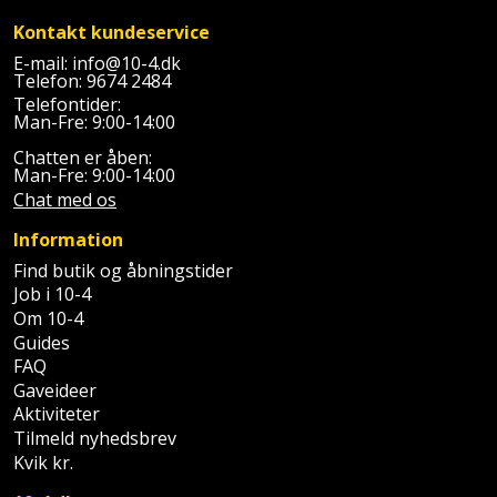
Sav
WinWin
Kontakt kundeservice
plader
Kompressor
Lommelygte
Savbuk
E-mail:
info@10-4.dk
Telefon:
9674 2484
Lader
Merchandise
Savklinge
Telefontider:
Man-Fre: 9:00-14:00
Ligesliber
Mobiltilbehør
Skraber
Chatten er åben:
Man-Fre: 9:00-14:00
Chat med os
Limpistol
Pavillon
Skruestik
Information
Linjelaser
Personlig
Skruetrækker
Find butik og åbningstider
pleje
Job i 10-4
Loddekolbe
Skruetvinge
Om 10-4
Plantekasser
Guides
Luftværktøj
Slibeartikler
FAQ
Gaveideer
Postkasse
Måleinstrumenter
Aktiviteter
Smøring
Tilmeld nyhedsbrev
Postkassestander
og
Kvik kr.
Malersprøjte
rustopløser