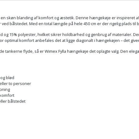
en skøn blanding af komfort og æstetik. Denne hængekøje er inspireret af d
ler ved bålstedet. Med en total længde på hele 450 cm er der rigelig plads til
 og 15% polyester, hvilket sikrer holdbarhed og genbrug af materialer. Den 
For optimal komfort anbefales det at ligge diagonalt i hængekøjen – det gi
e tankerne flyde, så er Wimex Fylla hængekøje det oplagte valg. Den elegante
 og blød
 eller to personer
apning
 komfort
eller bålstedet