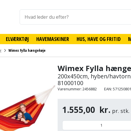
ELVÆRKTØJ
HAVEMASKINER
HUS, HAVE OG FRITID
r
Wimex Fylla hængekøje
Wimex Fylla hænge
200x450cm, hyben/havtorn
81000100
Varenummer: 2456882
EAN: 57125080
1.555,00
kr.
pr. stk.