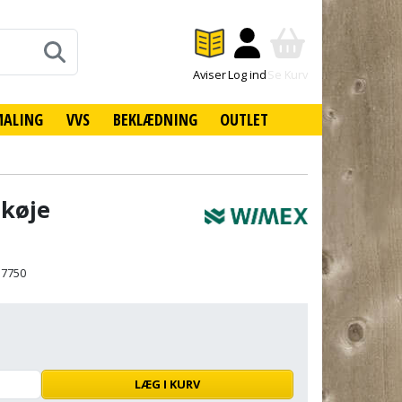
Aviser
Log ind
Se Kurv
MALING
VVS
BEKLÆDNING
OUTLET
køje
17750
LÆG I KURV