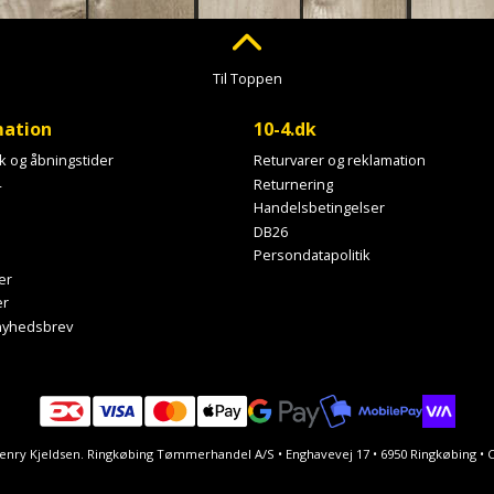
Til Toppen
mation
10-4.dk
ik og åbningstider
Returvarer og reklamation
4
Returnering
Handelsbetingelser
DB26
Persondatapolitik
er
er
 nyhedsbrev
Henry Kjeldsen. Ringkøbing Tømmerhandel A/S • Enghavevej 17 • 6950 Ringkøbing 