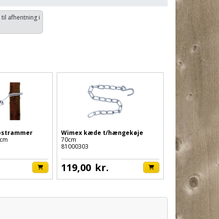
 til afhentning i
pstrammer
Wimex kæde t/hængekøje
 cm
70cm
81000303
119,00
kr.