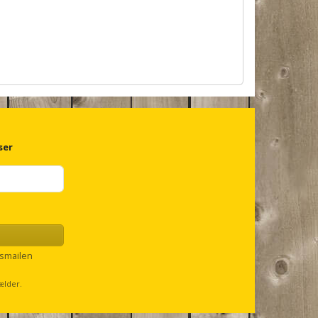
ser
smailen
ælder.