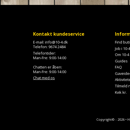
o
l
l
Kontakt kundeservice
Infor
E-mail:
info@10-4.dk
Find but
Telefon:
9674 2484
Job i 10-
Telefontider:
Om 10-4
Man-Fre: 9:00-14:00
Guides
Chatten er åben:
FAQ
Man-Fre: 9:00-14:00
Gaveide
Chat med os
Aktivitet
Tilmeld
Kvik kr.
Copyright© - 2026 • 