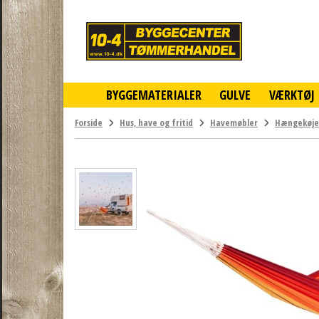
10-
4
-
billigt
online
BYGGEMATERIALER
GULVE
VÆRKTØJ
byggemarked
og
tømmerhandel
Forside
Hus, have og fritid
Havemøbler
Hængekøje
-
Klik
og
byg