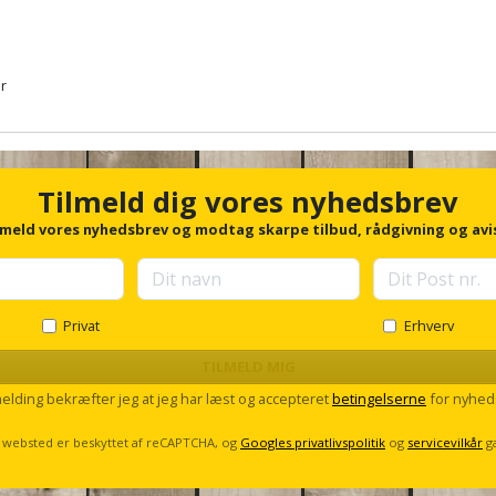
r
Tilmeld dig vores nyhedsbrev
lmeld vores nyhedsbrev og modtag skarpe tilbud, rådgivning og avi
Privat
Erhverv
TILMELD MIG
melding bekræfter jeg at jeg har læst og accepteret
betingelserne
for nyhed
 websted er beskyttet af reCAPTCHA, og
Googles privatlivspolitik
og
servicevilkår
g