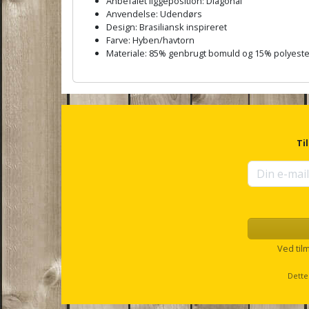
Anbefalet liggeposition: Diagonal
Anvendelse: Udendørs
Design: Brasiliansk inspireret
Farve: Hyben/havtorn
Materiale: 85% genbrugt bomuld og 15% polyeste
A
n
c
h
o
r
Ti
f
o
r
u
p
s
e
l
Ved til
l
s
Dette
c
r