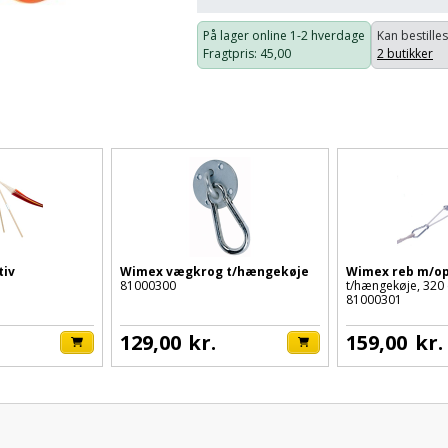
På lager online
1-2 hverdage
Kan bestilles
Fragtpris
: 45,00
2 butikker
tiv
Wimex vægkrog t/hængekøje
Wimex reb m/o
81000300
t/hængekøje, 320
81000301
129,00
kr.
159,00
kr.
Pris: