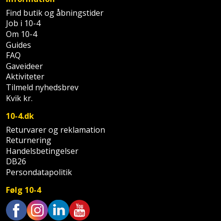
Palleløfter
Industristøvsuger
Højbede
Sternbeklædning
Find butik og åbningstider
Job i 10-4
Polsøger
Kantfræser
Højtaler
Tag
Om 10-4
Guides
og
Profilsaks
Kantlimer
Hylder
FAQ
tagplader
Gaveideer
Reb
Kantlimertilbehør
Jagt
Aktiviteter
Terrassebrædder
Tilmeld nyhedsbrev
og
og
Kvik kr.
Kap-
snor
fritid
Terrasseopklodsning
og
10-4.dk
Renseservietter
geringssav
Jul
Returvarer og reklamation
Tråd
og
Returnering
til
Kerneboremaskine
Kaffe
Handelsbetingelser
wipes
byggeri
DB26
Klammepistol
Persondatapolitik
Klæbesøm
Sækkelukker
Træ
Følg 10-4
Klippeværktøj
Køkkenudstyr
Saks
Vinduer
Kombokit
Leg