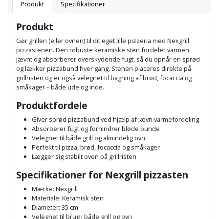
Batteri
kr.
og
Produkt
Specifikationer
Rør
Brænde
Fugtsikring
Fugepistol
Motorenhed
afrensning
og
Betonsliber
Produkt
og
fittings
Brændeovn
Garageport
Motorsav
Spartelmasse
Gør grillen (eller ovnen) til dit eget lille pizzeria med Nexgrill
skumpistol
Guides
Bindemaskine
pizzastenen. Den robuste keramiske sten fordeler varmen
og
til
Stålvask
jævnt og absorberer overskydende fugt, så du opnår en sprød
Brandslukker
Gelænder
Gevindskærer
kædesav
væg
Bits
og lækker pizzabund hver gang. Stenen placeres direkte på
Gaveideer
Ventilation
grillristen og er også velegnet til bagning af brød, focaccia og
Brugskunst
Gips
småkager – både ude og inde.
Gipsværktøj
Motorsav
Tape
og
Bor
Aktiviteter
og
Produktfordele
indeklima
Camping
Grundmursplader
Glasløfter
Bordrundsav
kædesav
Giver sprød pizzabund ved hjælp af jævn varmefordeling
tilbehør
Damprengøring
Absorberer fugt og forhindrer bløde bunde
Hardieplank
Glasskærer
Bore-
Velegnet til både grill og almindelig ovn
brædder
Perfekt til pizza, brød, focaccia og småkager
og
Pælebor
Dørmåtte
Lægger sig stabilt oven på grillristen
Hæftepistol
skruemaskine
Hemsestige
og
Specifikationer for Nexgrill pizzasten
Plæneklipper
Dørrist
-
Borehammer
Mærke: Nexgrill
Isolering
hammer
Plæneklipper
Drivhus
Materiale: Keramisk sten
Diameter: 35 cm
Boremaskinetilbehør
tilbehør
Komposit
Velegnet til brug i både grill og ovn