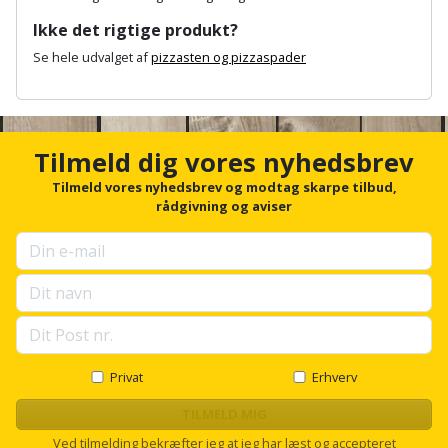
Hammer
Drivhustilbehør
terrassebrædder
Ikke det rigtige produkt?
Detektor
Robotplæneklipper
Høvl
Elartikler
Se hele udvalget af
pizzasten og pizzaspader
Lecablokke
Diamantskæremaskine
Robotplæneklipper
og
A
Kiler
Flagstænger
tilbehør
n
fundablokke
Diamantslibertilbehør
til
c
Kloakrenser
h
Vandpumpe
hus
Tilmeld dig vores nyhedsbrev
Lofter
o
Dykkerpistol
og
r
Tilmeld vores nyhedsbrev og modtag skarpe tilbud,
Kniv
Vertikalskærer
f
have
rådgivning og aviser
Lofttrapper
og
Dyksav
o
/
r
hobbykniv
mosfjerner
Fuglefoderhus
Murbinder
u
Excentersliber
p
Koben
Vinduesvasker
s
Garderobe
Murpap
Excenterslibertilbehør
e
opbevaring
og
Kridtsnor
l
murfolie
l
Fedtsprøjte
Gavekort
s
Privat
Erhverv
Lærlingesæt
c
Mursten
Flamingoskærer
r
TILMELD MIG
Grill
Landmålerstok
o
Ved tilmelding bekræfter jeg at jeg har læst og accepteret