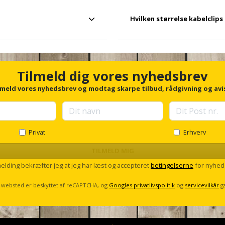
Hvilken størrelse kabelclips
ninger på vægge eller paneler,
Størrelsen afhænger af tykkelsen
passer præcist til kablet.
Tilmeld dig vores nyhedsbrev
lmeld vores nyhedsbrev og modtag skarpe tilbud, rådgivning og avi
Privat
Erhverv
TILMELD MIG
melding bekræfter jeg at jeg har læst og accepteret
betingelserne
for nyhed
 websted er beskyttet af reCAPTCHA, og
Googles privatlivspolitik
og
servicevilkår
g