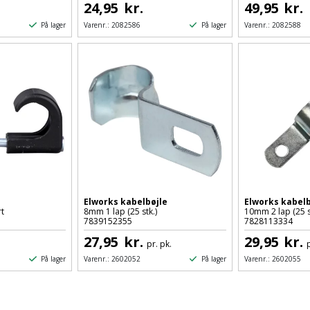
24,95
kr.
49,95
kr.
På lager
På lager
Varenr.:
2082586
Varenr.:
2082588
Elworks kabelbøjle
Elworks kabelb
t
8mm 1 lap (25 stk.)
10mm 2 lap (25 s
7839152355
7828113334
27,95
kr.
29,95
kr.
pr. pk.
På lager
På lager
Varenr.:
2602052
Varenr.:
2602055