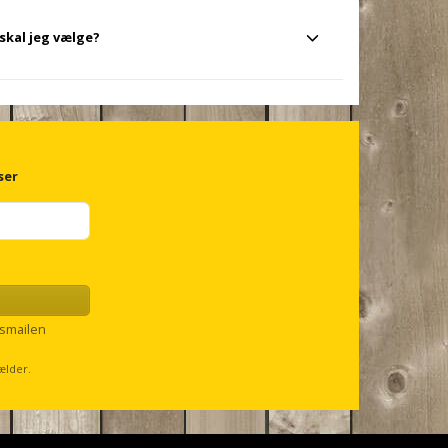
 skal jeg vælge?
 på det kabel, du vil fastgøre. Vælg altid clips, der
ser
smailen
ælder.