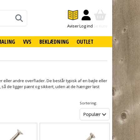
Aviser
Log ind
Se Kurv
MALING
VVS
BEKLÆDNING
OUTLET
 eller andre overflader. De består typisk af en bøjle eller
 så de ligger pænt og sikkert, uden at de hænger løst
Sortering:
Populær