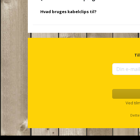
Hvad bruges kabelclips til?
De bruges til at fastgøre og organisere kabler og led
så du får et flot resultat.
Ti
Ved til
Dette