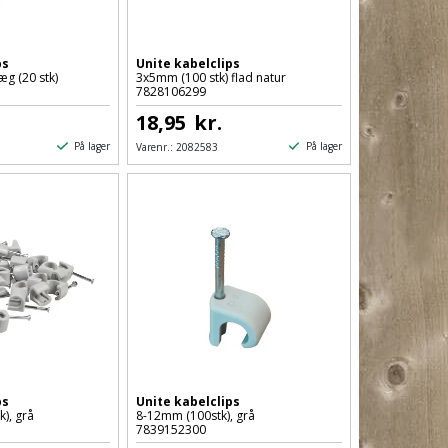
ps
Unite kabelclips
g (20 stk)
3x5mm (100 stk) flad natur
7828106299
18,95
kr.
På lager
På lager
Varenr.:
2082583
ps
Unite kabelclips
), grå
8-12mm (100stk), grå
7839152300