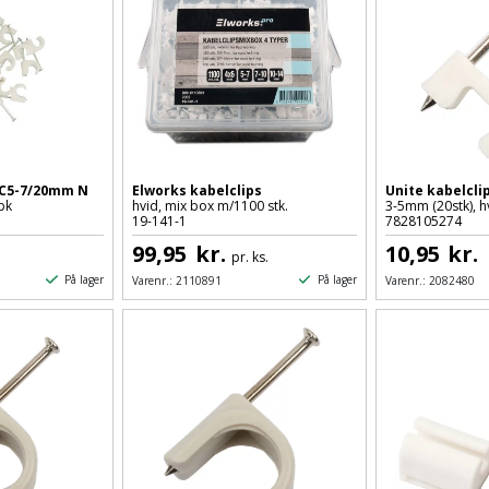
TC5-7/20mm N
Elworks kabelclips
Unite kabelcli
pk
hvid, mix box m/1100 stk.
3-5mm (20stk), h
19-141-1
7828105274
99,95
kr.
10,95
kr.
pr. ks.
På lager
På lager
Varenr.:
2110891
Varenr.:
2082480