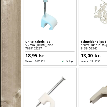
Unite kabelclips
Schneider clips 
5-7mm (100stk), hvid
neutral rund 25stk/
7839152287
9139152545
18,95
kr.
13,00
kr.
På lager
Varenr.:
2435152
Varenr.:
2211336