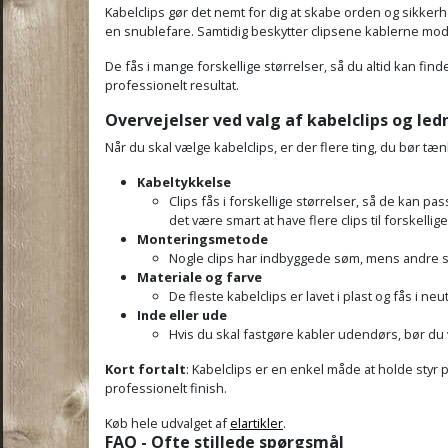
Kabelclips gør det nemt for dig at skabe orden og sikkerhe
en snublefare. Samtidig beskytter clipsene kablerne mod a
De fås i mange forskellige størrelser, så du altid kan find
professionelt resultat.
Overvejelser ved valg af kabelclips og led
Når du skal vælge kabelclips, er der flere ting, du bør tæ
Kabeltykkelse
Clips fås i forskellige størrelser, så de kan pas
det være smart at have flere clips til forskellige
Monteringsmetode
Nogle clips har indbyggede søm, mens andre sk
Materiale og farve
De fleste kabelclips er lavet i plast og fås i ne
Inde eller ude
Hvis du skal fastgøre kabler udendørs, bør du 
Kort fortalt
: Kabelclips er en enkel måde at holde styr
professionelt finish.
Køb hele udvalget af
elartikler
.
FAQ - Ofte stillede spørgsmål