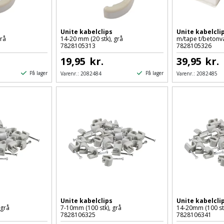
Unite kabelclips
Unite kabelcli
rå
14-20 mm (20 stk), grå
m/tape t/betonvæ
7828105313
7828105326
19,95
kr.
39,95
kr.
På lager
På lager
Varenr.:
2082484
Varenr.:
2082485
Unite kabelclips
Unite kabelcli
 grå
7-10mm (100 stk), grå
14-20mm (100 stk
7828106325
7828106341