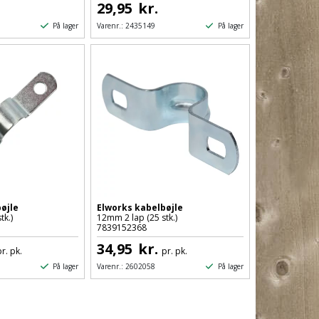
29,95
kr.
På lager
På lager
Varenr.:
2435149
øjle
Elworks kabelbøjle
tk.)
12mm 2 lap (25 stk.)
7839152368
34,95
kr.
pr. pk.
pr. pk.
På lager
På lager
Varenr.:
2602058