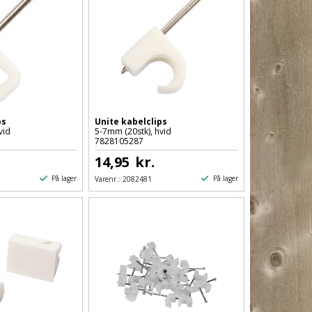
ps
Unite kabelclips
vid
5-7mm (20stk), hvid
7828105287
14,95
kr.
På lager
På lager
Varenr.:
2082481