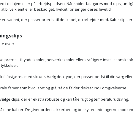
d i dit hjem eller på arbejdspladsen. Når kabler fastgøres med clips, undgår 
t blive klemt eller beskadiget, hvilket forlænger deres levetid.
e en variant, der passer præcist til det kabel, du arbejder med. Kabelclips e
ningsclips
nke over:
se præcist til tynde kabler, netværkskabler eller kraftigere installationskabl
 tykkelser.
al fastgøres med skruer. Vælg den type, der passer bedst til din væg eller
utrale farver som hvid, sort og grå, så de falder diskret ind i omgivelserne.
vælge clips, der er ekstra robuste og kan tåle fugt og temperaturudsving.
 på dine kabler. De giver orden, sikkerhed og beskytter ledningerne mod unø