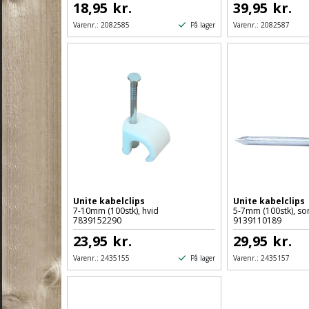
18,95
kr.
39,95
kr.
På lager
Varenr.:
2082585
Varenr.:
2082587
Unite kabelclips
Unite kabelclips
7-10mm (100stk), hvid
5-7mm (100stk), sor
7839152290
9139110189
23,95
kr.
29,95
kr.
På lager
Varenr.:
2435155
Varenr.:
2435157