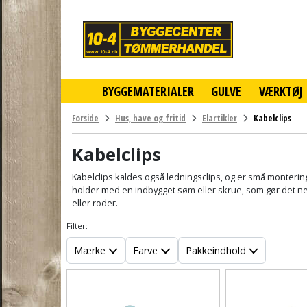
10-
4
-
billigt
online
BYGGEMATERIALER
GULVE
VÆRKTØJ
byggemarked
og
tømmerhandel
Forside
Hus, have og fritid
Elartikler
Kabelclips
-
Klik
Kabelclips
og
byg
Kabelclips kaldes også ledningsclips, og er små monterings
holder med en indbygget søm eller skrue, som gør det nem
eller roder.
Filter:
Mærke
Farve
Pakkeindhold