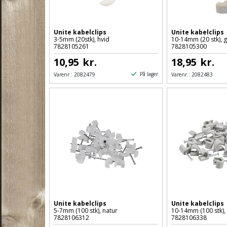
Unite kabelclips
Unite kabelclips
3-5mm (20stk), hvid
10-14mm (20 stk), g
7828105261
7828105300
10,95
kr.
18,95
kr.
På lager
Varenr.:
2082479
Varenr.:
2082483
Unite kabelclips
Unite kabelclips
5-7mm (100 stk), natur
10-14mm (100 stk),
7828106312
7828106338