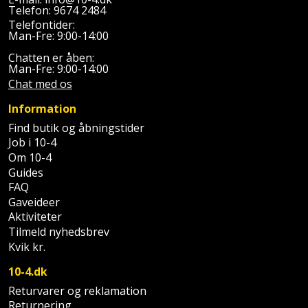
Plastlister
Flisevibrator
Telefon:
9674 2484
Gummibåd
Løfteudstyr
Telefontider:
og
Radonsikring
Man-Fre: 9:00-14:00
Føringsskinne
kajak
Målebånd
Chatten er åben:
Rumdeler
Man-Fre: 9:00-14:00
Forlængerledning
Chat med os
Havemøbler
Markeringsværktøj
Sand
Fugepistol
Information
Havepleje
og
Mejsel
Find butik og åbningstider
Fugtmåler
grus
Job i 10-4
Haveredskaber
Murerværktøj
Om 10-4
Gipsskruemaskine
Skruer,
Guides
Haveslange
Nedstryger
FAQ
bolte
Girafsliber
og
Gaveideer
og
Aktiviteter
Nøgleværktøj
tilbehør
møtrikker
Tilmeld nyhedsbrev
Girafsliber
Kvik kr.
Økse
tilbehør
Havetilbehør
Skunklem
10-4.dk
Oliekande
Høvl
Hegn
Søm
Returvarer og reklamation
Returnering