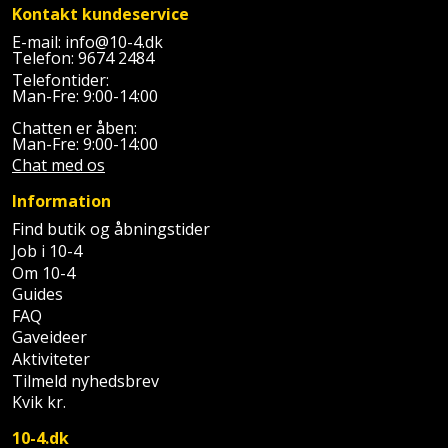
Prepping
Kontakt kundeservice
Mejselhammer
Soldater
E-mail:
info@10-4.dk
Presenning
støtte
Telefon:
9674 2484
Multicutter
Telefontider:
og
Redskabsskur
Man-Fre: 9:00-14:00
teleskopstøtte
Multicuttertilbehør
Chatten er åben:
Rengøring
Man-Fre: 9:00-14:00
Stålbørste
Multisliber
Chat med os
Shelter
Information
Stemmejern
Nedbrydningshammer
Find butik og åbningstider
Sikkerhed
Job i 10-4
Stige
Overfræser
i
Om 10-4
hjemmet
Guides
Stillads
Overfræsertilbehør
FAQ
Skadedyrsbekæmpelse
Gaveideer
Tænger
Polermaskine
Aktiviteter
Tilmeld nyhedsbrev
Skraldespandsskjuler
Tagpapbrænder
Rillefræser
Kvik kr.
Skydelåge
10-4.dk
Tapetværktøj
Røreværk