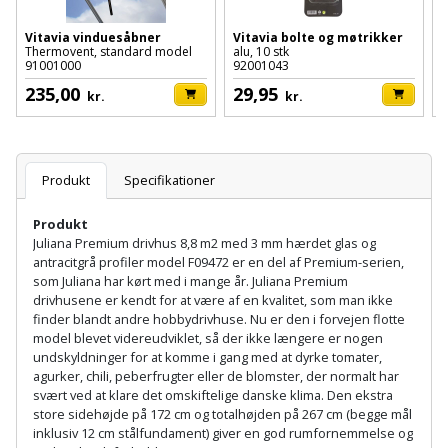
Hammer
Drivhustilbehør
terrassebrædder
Detektor
Robotplæneklipper
Vitavia vinduesåbner
Vitavia bolte og møtrikker
V
Høvl
Elartikler
Thermovent, standard model
alu, 10 stk
2
Lecablokke
91001000
92001043
9
Diamantskæremaskine
Robotplæneklipper
og
235,00
29,95
Kiler
kr.
kr.
Flagstænger
tilbehør
fundablokke
Diamantslibertilbehør
til
Kloakrenser
Vandpumpe
hus
Lofter
Dykkerpistol
og
Produkt
Specifikationer
Kniv
Vertikalskærer
have
Lofttrapper
og
Dyksav
Produkt
/
hobbykniv
Juliana Premium drivhus 8,8 m2 med 3 mm hærdet glas og
mosfjerner
Fuglefoderhus
Murbinder
antracitgrå profiler model F09472 er en del af Premium-serien,
Excentersliber
som Juliana har kørt med i mange år. Juliana Premium
Koben
Vinduesvasker
Garderobe
drivhusene er kendt for at være af en kvalitet, som man ikke
Murpap
Excenterslibertilbehør
finder blandt andre hobbydrivhuse. Nu er den i forvejen flotte
opbevaring
og
Kridtsnor
model blevet videreudviklet, så der ikke længere er nogen
murfolie
undskyldninger for at komme i gang med at dyrke tomater,
Fedtsprøjte
Gavekort
agurker, chili, peberfrugter eller de blomster, der normalt har
Lærlingesæt
svært ved at klare det omskiftelige danske klima. Den ekstra
Mursten
Flamingoskærer
store sidehøjde på 172 cm og totalhøjden på 267 cm (begge mål
Grill
Landmålerstok
inklusiv 12 cm stålfundament) giver en god rumfornemmelse og