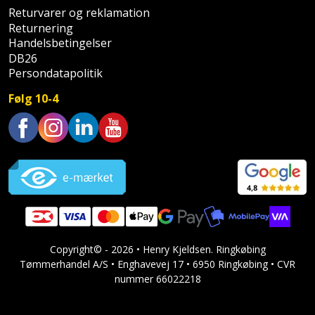
Returvarer og reklamation
Støttemur
Returnering
Tommestok
Rotationslaser
Handelsbetingelser
Støvsuger
DB26
Tømrervinkel
Rundsav
Persondatapolitik
Strygejern
Tragt
Rundsavsklinge
Følg 10-4
Terrassevarmer
Ud-
Rystepudser
og
Trustpilot
Tømidler
Rystepudsertilbehør
aftrækker
Tørrestativ
Slagboremaskine
Værktøjskasse
og
Trappevanger
Slagnøgle
opbevaring
Copyright© - 2026 • Henry Kjeldsen. Ringkøbing
Udebruser
Slagnøgletilbehør
Tømmerhandel A/S • Enghavevej 17 • 6950 Ringkøbing • CVR
Værktøjssæt
afskærmning
nummer 66022218
Slagskruetrækker
Vaterpas
Varme