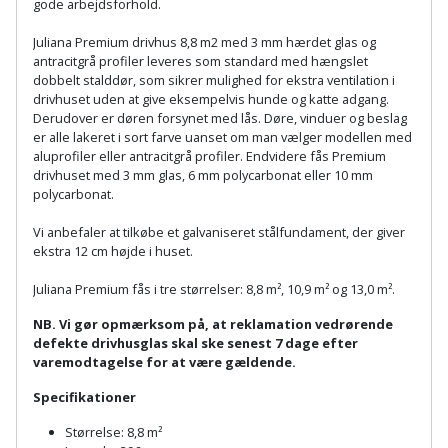
Plastlister
gode arbejdsforhold.
Flisevibrator
Gummibåd
Løfteudstyr
Juliana Premium drivhus 8,8 m2 med 3 mm hærdet glas og
og
Radonsikring
Føringsskinne
antracitgrå profiler leveres som standard med hængslet
kajak
Målebånd
dobbelt stalddør, som sikrer mulighed for ekstra ventilation i
Rumdeler
drivhuset uden at give eksempelvis hunde og katte adgang.
Forlængerledning
Derudover er døren forsynet med lås. Døre, vinduer og beslag
Havemøbler
Markeringsværktøj
er alle lakeret i sort farve uanset om man vælger modellen med
Sand
Fugepistol
aluprofiler eller antracitgrå profiler. Endvidere fås Premium
Havepleje
og
Mejsel
drivhuset med 3 mm glas, 6 mm polycarbonat eller 10 mm
Fugtmåler
polycarbonat.
grus
Haveredskaber
Murerværktøj
Vi anbefaler at tilkøbe et galvaniseret stålfundament, der giver
Gipsskruemaskine
Skruer,
ekstra 12 cm højde i huset.
Haveslange
Nedstryger
bolte
Girafsliber
Juliana Premium fås i tre størrelser: 8,8 m², 10,9 m² og 13,0 m².
og
og
Nøgleværktøj
tilbehør
NB. Vi gør opmærksom på, at reklamation vedrørende
møtrikker
Girafsliber
defekte drivhusglas skal ske senest 7 dage efter
Økse
varemodtagelse for at være gældende.
tilbehør
Havetilbehør
Skunklem
Specifikationer
Oliekande
Høvl
Hegn
Søm
Størrelse: 8,8 m²