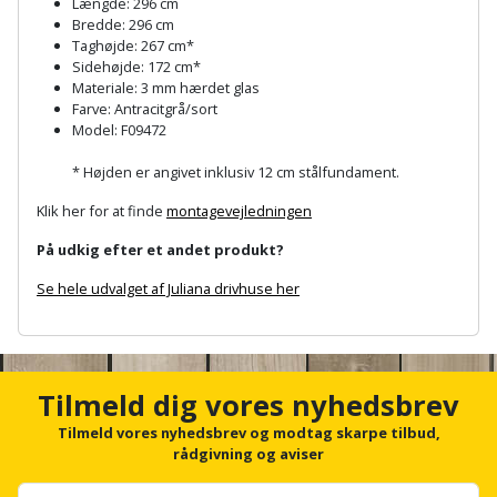
Længde: 296 cm
Palleløfter
Industristøvsuger
Højbede
Sternbeklædning
Bredde: 296 cm
Taghøjde: 267 cm*
Polsøger
Kantfræser
Højtaler
Sidehøjde: 172 cm*
Tag
Materiale: 3 mm hærdet glas
og
Farve: Antracitgrå/sort
Profilsaks
Kantlimer
Hylder
Model: F09472
tagplader
Reb
Kantlimertilbehør
Jagt
* Højden er angivet inklusiv 12 cm stålfundament.
Terrassebrædder
og
og
Klik her for at finde
montagevejledningen
Kap-
snor
fritid
Terrasseopklodsning
og
På udkig efter et andet produkt?
Renseservietter
geringssav
Jul
Se hele udvalget af Juliana drivhuse her
Tråd
og
til
A
Kerneboremaskine
Kaffe
wipes
n
byggeri
c
Klammepistol
Klæbesøm
h
Sækkelukker
Tilmeld dig vores nyhedsbrev
Træ
o
r
Tilmeld vores nyhedsbrev og modtag skarpe tilbud,
Klippeværktøj
Køkkenudstyr
Saks
f
rådgivning og aviser
Vinduer
o
Kombokit
Leg
r