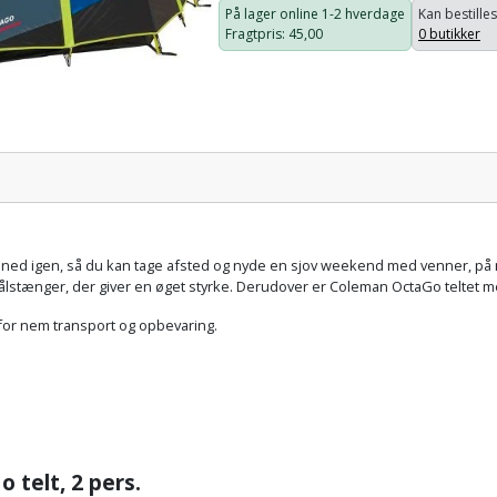
På lager online
1-2 hverdage
Kan bestilles
Fragtpris
: 45,00
0 butikker
Pris:
e ned igen, så du kan tage afsted og nyde en sjov weekend med venner, på mus
tålstænger, der giver en øget styrke. Derudover er Coleman OctaGo teltet
or nem transport og opbevaring.
o telt,
2 pers.