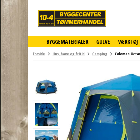
10-
4
-
billigt
online
BYGGEMATERIALER
GULVE
VÆRKTØJ
byggemarked
og
tømmerhandel
Forside
Hus, have og fritid
Camping
Coleman OctaG
-
Klik
og
byg