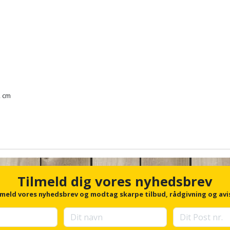
2 cm
Tilmeld dig vores nyhedsbrev
lmeld vores nyhedsbrev og modtag skarpe tilbud, rådgivning og avi