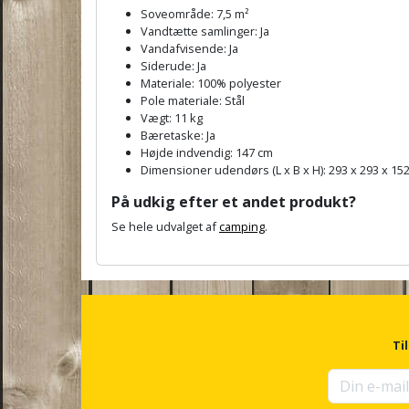
Soveområde: 7,5 m²
Vandtætte samlinger: Ja
Vandafvisende: Ja
Siderude: Ja
Materiale: 100% polyester
Pole materiale: Stål
Vægt: 11 kg
Bæretaske: Ja
Højde indvendig: 147 cm
Dimensioner udendørs (L x B x H): 293 x 293 x 15
På udkig efter et andet produkt?
Se hele udvalget af
camping
.
A
n
c
h
o
r
Ti
f
o
r