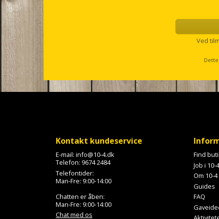
u
p
s
e
l
Ved til
l
s
Dette
c
r
o
l
l
Kontakt kundeservice
Infor
E-mail:
info@10-4.dk
Find but
Telefon:
9674 2484
Job i 10-
Telefontider:
Om 10-4
Man-Fre: 9:00-14:00
Guides
Chatten er åben:
FAQ
Man-Fre: 9:00-14:00
Gaveide
Chat med os
Aktivitet