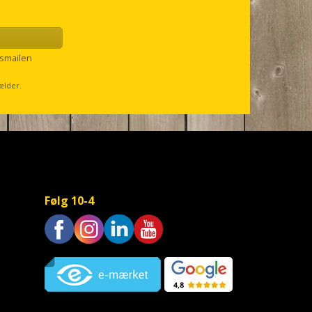
smailen
ælder.
Følg 10-4
Trustpilot