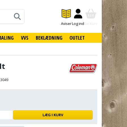
Aviser
Log ind
Se Kurv
MALING
VVS
BEKLÆDNING
OUTLET
lt
13049
LÆG I KURV