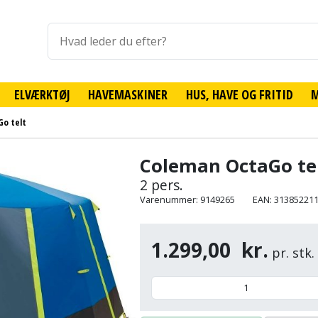
ELVÆRKTØJ
HAVEMASKINER
HUS, HAVE OG FRITID
o telt
Coleman OctaGo te
2 pers.
Varenummer: 9149265
EAN: 31385221
1.299,00
kr.
pr. stk.