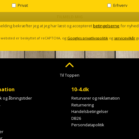
Privat
Erhverv
TILMELD MIG
melding bekræfter jeg at jeg har læst og accepteret
betingelserne
for nyhed
 websted er beskyttet af reCAPTCHA, og
Googles privatlivspolitik
og
servicevilkår
g
Til Toppen
mation
10-4.dk
ik og åbningstider
Returvarer og reklamation
4
Returnering
Handelsbetingelser
DB26
Persondatapolitik
er
er