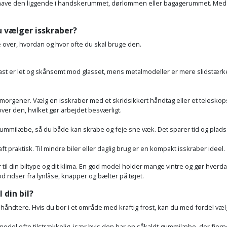
kan have den liggende i handskerummet, dørlommen eller bagagerummet. Med 
du vælger isskraber?
e over, hvordan og hvor ofte du skal bruge den.
last er let og skånsomt mod glasset, mens metalmodeller er mere slidstærke
e morgener. Vælg en isskraber med et skridsikkert håndtag eller et teleskop
 over den, hvilket gør arbejdet besværligt.
ummilæbe, så du både kan skrabe og feje sne væk. Det sparer tid og plads i
ft praktisk. Til mindre biler eller daglig brug er en kompakt isskraber ideel.
r til din biltype og dit klima. En god model holder mange vintre og gør hver
d ridser fra lynlåse, knapper og bælter på tøjet.
 din bil?
 håndtere. Hvis du bor i et område med kraftig frost, kan du med fordel væl
stmodel ofte tilstrækkelig, især hvis den har en såkaldt gummilæbe, der fje