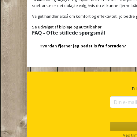
snebørste er det oplagte valg, hvis du vil kunne fjerne b
Valget handler altså om komfort og effektivitet, jo bedre gr
Se udvalget af bilpleje og autotilbehør
.
FAQ - Ofte stillede spørgsmål
Hvordan fjerner jeg bedst is fra forruden?
Brug en isskraber med et fast tryk, men uden at ridse
bilens varme, så isen løsnes. Du kan eventuelt supp
hvis isen er meget fast.
Ti
Ved til