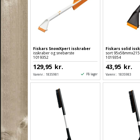
Fiskars SnowXpert isskraber
Fiskars solid iss
isskraber og snebørste
sort 95x58mmx21
1019352
1019354
129,95
kr.
43,95
kr.
På lager
Varenr.:
1835981
Varenr.:
1835983