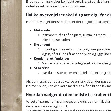
Endelig er en isskraber kompakt og billig, så du altid 
vinterkørsel både nemmere og tryggere.
Hvilke overvejelser skal du gøre dig, før 
Inden du vælger din isskraber, er det en god idé at tænk
Materiale
Isskrabere fås i både plast, gummi og metal. P
ikke at ridse ruden.
Ergonomi
Et godt greb gør en stor forskel, især på kold
vigtigt, så du undgår at ridse bilen og ligge ind
Kombineret funktion
Mange isskrabere har integreret børste eller g
Størrelse
Har du en stor bil, er en model med et langt ska
Afslutningsvis bør du altid vælge en isskraber, der passe
ind over bilen, kan det være med til at skåne bilens lak mo
Hvordan vælger du den bedste isskraber til
Valget afhænger af, hvor meget sne og is du normalt skal
der klarer tykke islag hurtigt.
Til almindelig daglig brug i byområder er en klassisk pla