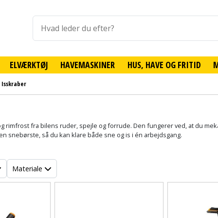
ELVÆRKTØJ
HAVEMASKINER
HUS, HAVE OG FRITID
Isskraber
 og rimfrost fra bilens ruder, spejle og forrude. Den fungerer ved, at du mek
n snebørste, så du kan klare både sne og is i én arbejdsgang.
Materiale