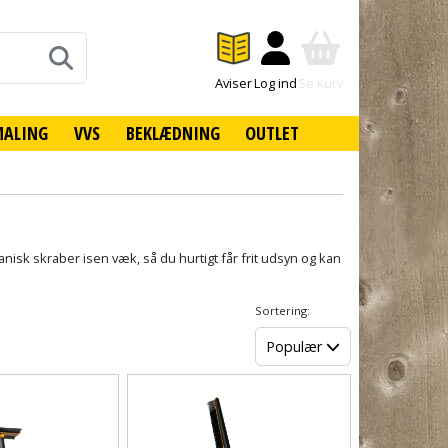
Aviser
Log ind
Se Kurv
MALING
VVS
BEKLÆDNING
OUTLET
anisk skraber isen væk, så du hurtigt får frit udsyn og kan
Sortering:
Populær