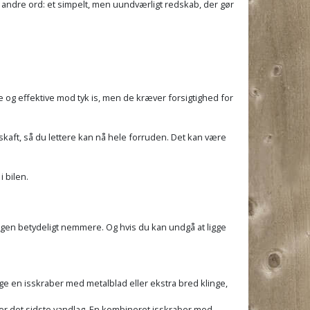
andre ord: et simpelt, men uundværligt redskab, der gør
 og effektive mod tyk is, men de kræver forsigtighed for
skaft, så du lettere kan nå hele forruden. Det kan være
 bilen.
dagen betydeligt nemmere. Og hvis du kan undgå at ligge
ge en isskraber med metalblad eller ekstra bred klinge,
rner det sidste vandlag. En kombineret isskraber med