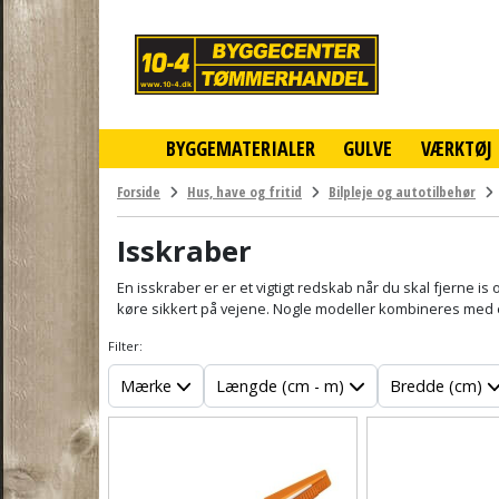
10-
4
-
billigt
online
BYGGEMATERIALER
GULVE
VÆRKTØJ
byggemarked
og
tømmerhandel
Forside
Hus, have og fritid
Bilpleje og autotilbehør
-
Klik
Isskraber
og
byg
En isskraber er er et vigtigt redskab når du skal fjerne is
køre sikkert på vejene. Nogle modeller kombineres med e
Filter:
Mærke
Længde (cm - m)
Bredde (cm)