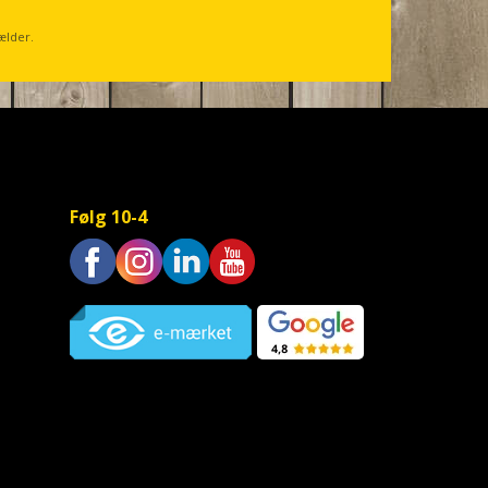
ælder.
Følg 10-4
Trustpilot