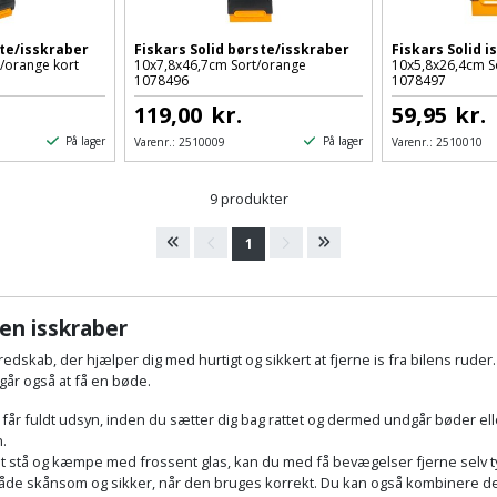
ste/isskraber
Fiskars Solid børste/isskraber
Fiskars Solid i
/orange kort
10x7,8x46,7cm Sort/orange
10x5,8x26,4cm S
1078496
1078497
119,00
kr.
59,95
kr.
På lager
På lager
Varenr.:
2510009
Varenr.:
2510010
9 produkter
1
 en isskraber
redskab, der hjælper dig med hurtigt og sikkert at fjerne is fra bilens ruder.
går også at få en bøde.
 får fuldt udsyn, inden du sætter dig bag rattet og dermed undgår bøder elle
n.
r at stå og kæmpe med frossent glas, kan du med få bevægelser fjerne selv ty
n både skånsom og sikker, når den bruges korrekt. Du kan også kombinere d