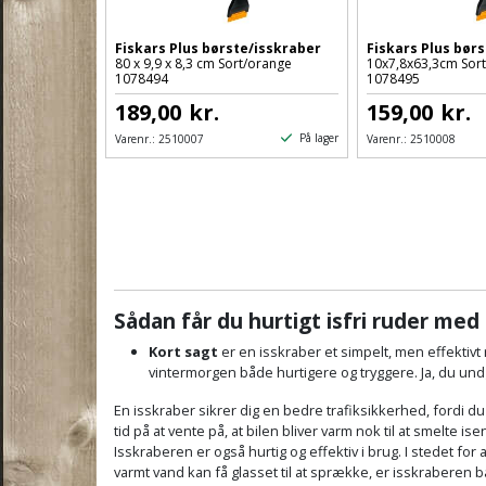
Fiskars Plus børste/isskraber
Fiskars Plus bør
80 x 9,9 x 8,3 cm Sort/orange
10x7,8x63,3cm Sort
1078494
1078495
189,00
kr.
159,00
kr.
På lager
Varenr.:
2510007
Varenr.:
2510008
Sådan får du hurtigt isfri ruder med
Kort sagt
er en isskraber et simpelt, men effektivt 
vintermorgen både hurtigere og tryggere. Ja, du und
En isskraber sikrer dig en bedre trafiksikkerhed, fordi du
tid på at vente på, at bilen bliver varm nok til at smelte ise
Isskraberen er også hurtig og effektiv i brug. I stedet fo
varmt vand kan få glasset til at sprække, er isskrabere