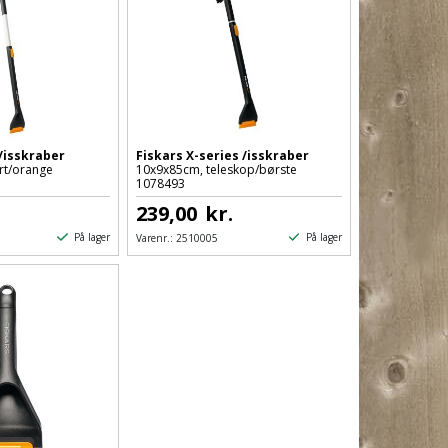
/isskraber
Fiskars X-series /isskraber
rt/orange
10x9x85cm, teleskop/børste
1078493
.
239,00
kr.
På lager
På lager
Varenr.:
2510005