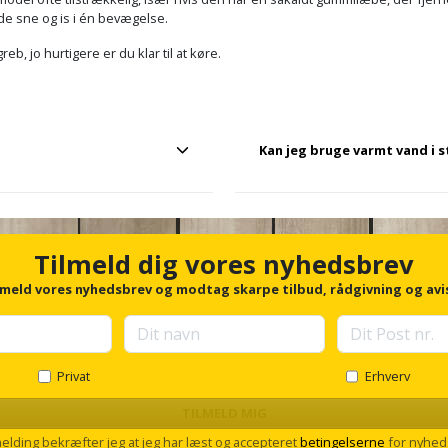
åde sne og is i én bevægelse.
eb, jo hurtigere er du klar til at køre.
Kan jeg bruge varmt vand i s
 glasset. Start med at tænde for
Nej, varmt vand kan få ruden t
lere med en isfjerner væske,
den får. Brug altid en isskrabe
Tilmeld dig vores nyhedsbrev
vinduet hurtigt, hvis isen er meg
lmeld vores nyhedsbrev og modtag skarpe tilbud, rådgivning og avi
Privat
Erhverv
TILMELD MIG
melding bekræfter jeg at jeg har læst og accepteret
betingelserne
for nyhed