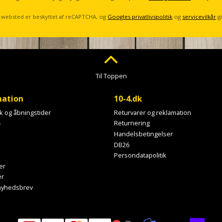
 websted er beskyttet af reCAPTCHA, og
Googles privatlivspolitik
og
servicevilkår
g
Til Toppen
mation
10-4.dk
ik og åbningstider
Returvarer og reklamation
4
Returnering
Handelsbetingelser
DB26
Persondatapolitik
er
er
 nyhedsbrev