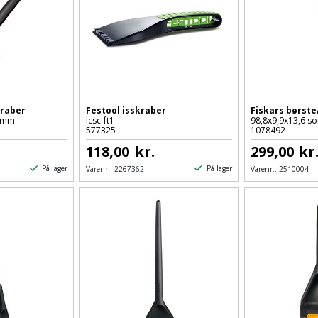
kraber
Festool isskraber
Fiskars børste
5mm
Icsc-ft1
98,8x9,9x13,6 so
577325
1078492
118,00
kr.
299,00
kr
På lager
På lager
Varenr.:
2267362
Varenr.:
2510004