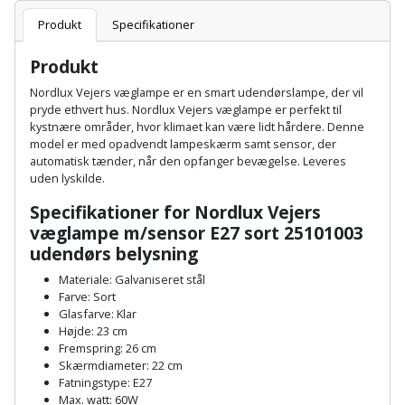
Batteri
kr.
og
Rør
Brænde
Produkt
Specifikationer
Fugtsikring
Fugepistol
Motorenhed
afrensning
og
Betonsliber
og
fittings
Produkt
Brændeovn
Garageport
Motorsav
Spartelmasse
skumpistol
Guides
Bindemaskine
Nordlux Vejers væglampe er en smart udendørslampe, der vil
og
til
Stålvask
pryde ethvert hus. Nordlux Vejers væglampe er perfekt til
Brandslukker
Gelænder
Gevindskærer
kædesav
væg
Bits
kystnære områder, hvor klimaet kan være lidt hårdere. Denne
Gaveideer
Ventilation
model er med opadvendt lampeskærm samt sensor, der
Brugskunst
Gips
automatisk tænder, når den opfanger bevægelse. Leveres
Gipsværktøj
Motorsav
Tape
og
Bor
uden lyskilde.
Aktiviteter
og
indeklima
Camping
Grundmursplader
Glasløfter
Specifikationer for Nordlux Vejers
Bordrundsav
kædesav
væglampe m/sensor E27 sort 25101003
tilbehør
Damprengøring
Hardieplank
Glasskærer
udendørs belysning
Bore-
brædder
og
Materiale: Galvaniseret stål
Pælebor
Dørmåtte
Hæftepistol
Farve: Sort
skruemaskine
Hemsestige
Glasfarve: Klar
og
Plæneklipper
Dørrist
Højde: 23 cm
-
Borehammer
Fremspring: 26 cm
Isolering
hammer
Plæneklipper
Skærmdiameter: 22 cm
Drivhus
Fatningstype: E27
Boremaskinetilbehør
tilbehør
Komposit
Max. watt: 60W