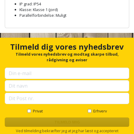
Hammer
Drivhustilbehør
terrassebrædder
IP grad: IP54
Detektor
Robotplæneklipper
Klasse: Klasse 1 (jord)
Høvl
Elartikler
Parallelforbindelse: Muligt
Lecablokke
Diamantskæremaskine
Robotplæneklipper
A
og
Kiler
Flagstænger
tilbehør
n
fundablokke
Diamantslibertilbehør
c
til
h
Kloakrenser
Tilmeld dig vores nyhedsbrev
Vandpumpe
hus
Lofter
o
Dykkerpistol
og
r
Tilmeld vores nyhedsbrev og modtag skarpe tilbud,
Kniv
Vertikalskærer
f
rådgivning og aviser
have
Lofttrapper
og
Dyksav
o
/
r
hobbykniv
mosfjerner
Fuglefoderhus
Murbinder
u
Excentersliber
p
Koben
s
Vinduesvasker
Garderobe
Murpap
Excenterslibertilbehør
e
opbevaring
og
l
Kridtsnor
l
murfolie
Fedtsprøjte
s
Privat
Erhverv
Gavekort
Lærlingesæt
c
Mursten
Flamingoskærer
r
TILMELD MIG
Grill
o
Landmålerstok
Ved tilmelding bekræfter jeg at jeg har læst og accepteret
l