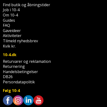
Palleløfter
Industristøvsuger
Højbede
Find butik og åbningstider
Sternbeklædning
Job i 10-4
Polsøger
Kantfræser
Højtaler
Om 10-4
Tag
Guides
og
Profilsaks
Kantlimer
FAQ
Hylder
tagplader
Gaveideer
Aktiviteter
Reb
Kantlimertilbehør
Jagt
Terrassebrædder
Tilmeld nyhedsbrev
og
og
Kvik kr.
Kap-
snor
fritid
Terrasseopklodsning
og
10-4.dk
Renseservietter
geringssav
Jul
Returvarer og reklamation
Tråd
Returnering
og
til
Handelsbetingelser
Kerneboremaskine
Kaffe
wipes
byggeri
DB26
Persondatapolitik
Klammepistol
Klæbesøm
Sækkelukker
Træ
Følg 10-4
Klippeværktøj
Køkkenudstyr
Saks
Vinduer
Kombokit
Leg