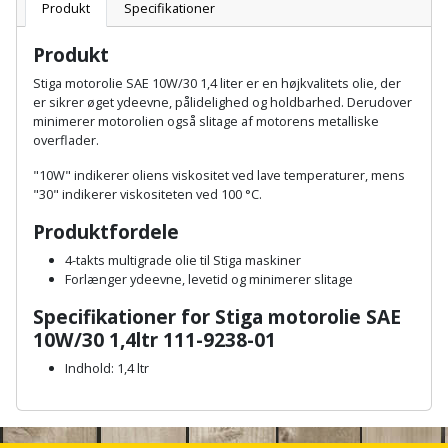
Batteri
kr.
og
Produkt
Specifikationer
Rør
Brænde
Fugtsikring
Fugepistol
Motorenhed
afrensning
og
Betonsliber
Produkt
og
fittings
Brændeovn
Garageport
Motorsav
Spartelmasse
Stiga motorolie SAE 10W/30 1,4 liter er en højkvalitets olie, der
skumpistol
Guides
Bindemaskine
er sikrer øget ydeevne, pålidelighed og holdbarhed. Derudover
og
til
Stålvask
minimerer motorolien også slitage af motorens metalliske
Brandslukker
Gelænder
Gevindskærer
kædesav
væg
Bits
overflader.
Gaveideer
Ventilation
Brugskunst
Gips
"10W" indikerer oliens viskositet ved lave temperaturer, mens
Gipsværktøj
Motorsav
Tape
og
Bor
"30" indikerer viskositeten ved 100 °C.
Aktiviteter
og
indeklima
Camping
Grundmursplader
Glasløfter
Produktfordele
Bordrundsav
kædesav
4-takts multigrade olie til Stiga maskiner
tilbehør
Damprengøring
Hardieplank
Glasskærer
Forlænger ydeevne, levetid og minimerer slitage
Bore-
brædder
og
Pælebor
Dørmåtte
Specifikationer for Stiga motorolie SAE
Hæftepistol
10W/30 1,4ltr 111-9238-01
skruemaskine
Hemsestige
og
Plæneklipper
Dørrist
Indhold: 1,4 ltr
-
Borehammer
Isolering
hammer
A
Plæneklipper
Drivhus
n
Boremaskinetilbehør
tilbehør
Komposit
c