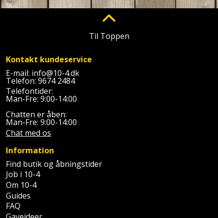
Plastlister
Flisevibrator
Gummibåd
Løfteudstyr
og
Radonsikring
Føringsskinne
Til Toppen
kajak
Målebånd
Rumdeler
Forlængerledning
Kontakt kundeservice
Havemøbler
Markeringsværktøj
Sand
Fugepistol
E-mail:
info@10-4.dk
Telefon:
9674 2484
Havepleje
og
Mejsel
Telefontider:
Fugtmåler
grus
Man-Fre: 9:00-14:00
Haveredskaber
Murerværktøj
Chatten er åben:
Gipsskruemaskine
Skruer,
Man-Fre: 9:00-14:00
Haveslange
Nedstryger
Chat med os
bolte
Girafsliber
og
og
Information
Nøgleværktøj
tilbehør
møtrikker
Find butik og åbningstider
Girafsliber
Job i 10-4
Økse
tilbehør
Havetilbehør
Skunklem
Om 10-4
Guides
Oliekande
Høvl
Hegn
Søm
FAQ
Gaveideer