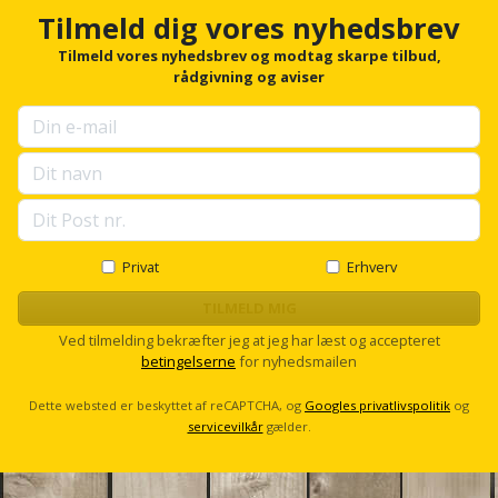
Hammer
Drivhustilbehør
h
terrassebrædder
Tilmeld dig vores nyhedsbrev
Detektor
Robotplæneklipper
o
Høvl
r
Tilmeld vores nyhedsbrev og modtag skarpe tilbud,
Elartikler
Lecablokke
f
rådgivning og aviser
Diamantskæremaskine
Robotplæneklipper
og
o
Kiler
Flagstænger
tilbehør
r
fundablokke
Diamantslibertilbehør
til
u
Kloakrenser
p
Vandpumpe
hus
Lofter
s
Dykkerpistol
og
e
Kniv
Vertikalskærer
l
have
Lofttrapper
og
Dyksav
l
/
s
Privat
Erhverv
hobbykniv
mosfjerner
Fuglefoderhus
Murbinder
c
Excentersliber
r
TILMELD MIG
Koben
o
Vinduesvasker
Garderobe
Murpap
Ved tilmelding bekræfter jeg at jeg har læst og accepteret
Excenterslibertilbehør
l
betingelserne
for nyhedsmailen
opbevaring
og
l
Kridtsnor
murfolie
Fedtsprøjte
Dette websted er beskyttet af reCAPTCHA, og
Googles privatlivspolitik
og
Gavekort
Lærlingesæt
servicevilkår
gælder.
Mursten
Flamingoskærer
Grill
Landmålerstok