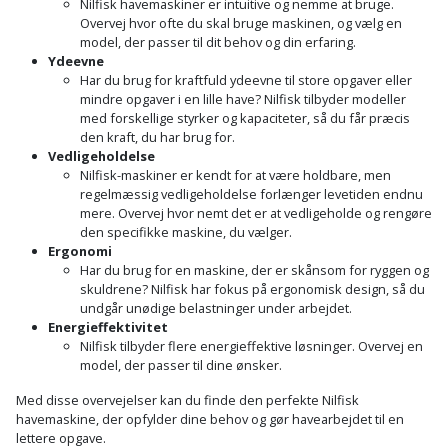
Hammer
Drivhustilbehør
Nilfisk havemaskiner er intuitive og nemme at bruge.
terrassebrædder
Overvej hvor ofte du skal bruge maskinen, og vælg en
Detektor
Robotplæneklipper
model, der passer til dit behov og din erfaring.
Høvl
Elartikler
Lecablokke
Ydeevne
Diamantskæremaskine
Robotplæneklipper
Har du brug for kraftfuld ydeevne til store opgaver eller
og
Kiler
Flagstænger
mindre opgaver i en lille have? Nilfisk tilbyder modeller
tilbehør
fundablokke
med forskellige styrker og kapaciteter, så du får præcis
Diamantslibertilbehør
til
den kraft, du har brug for.
Kloakrenser
Vandpumpe
hus
Vedligeholdelse
Lofter
Dykkerpistol
Nilfisk-maskiner er kendt for at være holdbare, men
og
Kniv
regelmæssig vedligeholdelse forlænger levetiden endnu
Vertikalskærer
have
Lofttrapper
mere. Overvej hvor nemt det er at vedligeholde og rengøre
og
Dyksav
/
den specifikke maskine, du vælger.
hobbykniv
Ergonomi
mosfjerner
Fuglefoderhus
Murbinder
Excentersliber
Har du brug for en maskine, der er skånsom for ryggen og
skuldrene? Nilfisk har fokus på ergonomisk design, så du
Koben
Vinduesvasker
Garderobe
Murpap
undgår unødige belastninger under arbejdet.
Excenterslibertilbehør
opbevaring
Energieffektivitet
og
Kridtsnor
Nilfisk tilbyder flere energieffektive løsninger. Overvej en
murfolie
Fedtsprøjte
model, der passer til dine ønsker.
Gavekort
Lærlingesæt
Med disse overvejelser kan du finde den perfekte Nilfisk
Mursten
Flamingoskærer
havemaskine, der opfylder dine behov og gør havearbejdet til en
Grill
Landmålerstok
lettere opgave.