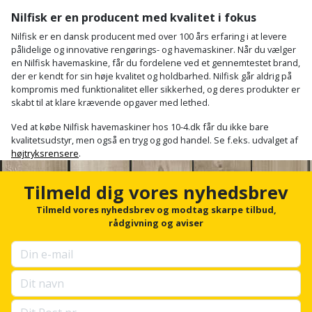
Plastlister
Flisevibrator
Gummibåd
Nilfisk er en producent med kvalitet i fokus
Løfteudstyr
og
Radonsikring
Føringsskinne
Nilfisk er en dansk producent med over 100 års erfaring i at levere
pålidelige og innovative rengørings- og havemaskiner. Når du vælger
kajak
Målebånd
en Nilfisk havemaskine, får du fordelene ved et gennemtestet brand,
Rumdeler
Forlængerledning
der er kendt for sin høje kvalitet og holdbarhed. Nilfisk går aldrig på
Havemøbler
Markeringsværktøj
kompromis med funktionalitet eller sikkerhed, og deres produkter er
Sand
Fugepistol
skabt til at klare krævende opgaver med lethed.
Havepleje
og
Mejsel
Ved at købe Nilfisk havemaskiner hos 10-4.dk får du ikke bare
Fugtmåler
grus
kvalitetsudstyr, men også en tryg og god handel. Se f.eks. udvalget af
Haveredskaber
Murerværktøj
højtryksrensere
.
Gipsskruemaskine
Skruer,
Haveslange
Nedstryger
Tilmeld dig vores nyhedsbrev
bolte
Girafsliber
og
og
Tilmeld vores nyhedsbrev og modtag skarpe tilbud,
Nøgleværktøj
tilbehør
rådgivning og aviser
møtrikker
Girafsliber
Økse
tilbehør
Havetilbehør
Skunklem
Oliekande
Høvl
Hegn
Søm