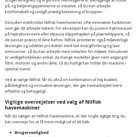
Batteri
kr.
brugervenlighed og ergonomi. Håndtagene er behagelige at holde
og
Rør
på, og betjeningspanelerne er intuitive, så du kan arbejde
Brænde
Fugtsikring
Fugepistol
Motorenhed
afrensning
og
komfortabelt og undgå unødig belastning af kroppen.
Betonsliber
og
fittings
Desuden indeholder Nilfisk havemaskiner ofte innovative funktioner,
Brændeovn
Garageport
Motorsav
Spartelmasse
skumpistol
Guides
Bindemaskine
som gør dit arbejde lettere. For eksempel kan du justere trykniveauet
og
til
Stålvask
på højtryksrensere eller tilpasse klippehøjden på plæneklippere, så
Brandslukker
Gelænder
de passer præcis til dine behov. Nilfisk prioriterer også miljøvenlige
Gevindskærer
kædesav
væg
Bits
løsninger og udvikler produkter med lavt energiforbrug og lave
Gaveideer
Ventilation
Brugskunst
emissioner, så du kan arbejde med omtanke for miljøet. Derudover
Gips
Gipsværktøj
Motorsav
Tape
og
Bor
er vedligeholdelsen enkel, da mange modeller giver nem adgang til
Aktiviteter
filtre, motorer og andre dele, så du hurtigt kan holde din maskine i
og
indeklima
Camping
Grundmursplader
optimal stand.
Glasløfter
Bordrundsav
kædesav
Ved at vælge Nilfisk får du altså en kombination af høj kvalitet,
tilbehør
Damprengøring
Hardieplank
Glasskærer
pålidelighed og innovative løsninger, der gør havearbejdet mere
Bore-
brædder
effektivt og behageligt.
og
Pælebor
Dørmåtte
Hæftepistol
Vigtige overvejelser ved valg af Nilfisk
skruemaskine
Hemsestige
og
havemaskiner
Plæneklipper
Dørrist
-
Når du vælger en Nilfisk havemaskine, er der nogle vigtige ting, du
Borehammer
Isolering
bør overveje for at få mest muligt ud af dit køb:
hammer
Plæneklipper
Drivhus
Boremaskinetilbehør
tilbehør
Komposit
Brugervenlighed