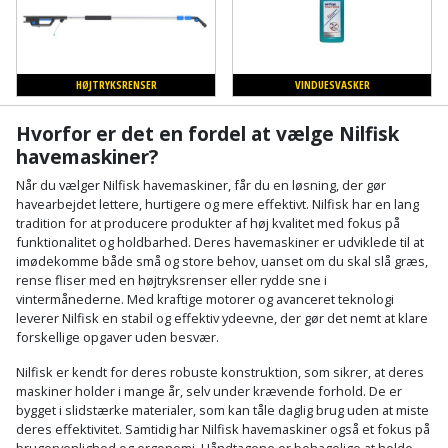
Cement
Fejemaskine
Trægulv
løftebånd
belysning
og
Affugter
Afdækning
VVS
Generator
mørtel
Vinylgulv
Blæselampe
Arbejdsradio
til
Bålfad
Armatur
HØJTRYKSRENSER
VINDUESVASKER
Beklædning
malerarbejde
Græstrimmer
Damp-
Blindnitter
Bajonetsav
og
og
og
Hvorfor er det en fordel at vælge Nilfisk
Børn
Outlet
bålsted
Gulvplejemidler
vandhaner
Hækkeklipper
Brolæggerværktøj
Bajonetsavklinge
havemaskiner?
vindspærre
Dame
Batterier
Når du vælger Nilfisk havemaskiner, får du en løsning, der gør
Malerværktøj
Badeværelse
Havetraktor
Byggepladshegn
Bånd-
Dør,
havearbejdet lettere, hurtigere og mere effektivt. Nilfisk har en lang
Tilbudsavis
og
tradition for at producere produkter af høj kvalitet med fokus på
dørgreb
Herre
Belægningssten
Maling
Kloak
Højtryksrenser
Byggepladstrapper
funktionalitet og holdbarhed. Deres havemaskiner er udviklede til at
bænkslibertilbehør
og
indendørs
og
imødekomme både små og store behov, uanset om du skal slå græs,
Belysning
rense fliser med en højtryksrenser eller rydde sne i
lås
Husvandværk
afløb
Donkraft
Båndsav
vintermånederne. Med kraftige motorer og avanceret teknologi
Log
Maling
leverer Nilfisk en stabil og effektiv ydeevne, der gør det nemt at klare
Beslag
Fliseopsætning
ind
Kompostkværn
udendørs
Pex
Dorn
forskellige opgaver uden besvær.
Båndsliber
rør
og
Nilfisk er kendt for deres robuste konstruktion, som sikrer, at deres
Bilpleje
Fugemateriale
Løvsuger
Polyfilla
Fedtpresser
maskiner holder i mange år, selv under krævende forhold. De er
bænksliber
og
og
og
Radiator
bygget i slidstærke materialer, som kan tåle daglig brug uden at miste
Kvik
autotilbehør
Rengøring
lim
deres effektivitet. Samtidig har Nilfisk havemaskiner også et fokus på
Fil
løvblæser