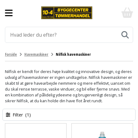
Forside
10-
4
-
Byggematerialer
billigt
online
Aluprofiler
Gulve
byggemarked
og
tømmerhandel
Armering
Fliser
Værktøj
Forside
Havemaskiner
Nilfisk havemaskiner
-
og
Klik
Asfalt
Afmærkning
Elværktøj
klinker
og
Nilfisk er kendt for deres høje kvalitet og innovative design, og deres
byg
udvalg af havemaskiner er ingen undtagelse. Nilfisk havemaskiner er
Befæstigelse
Arbejdsbuk
Afkortersav
Havemaskiner
Gulvtilbehør
skabt til at gøre havearbejde nemmere og mere effektivt, uanset om
du skal rense terrasse, vaske vinduer, og bil eller fjerne snavs. Med
Bordplade
Arbejdsvogn
Afstandsmåler
Brændekløver
en kombination af pålidelig ydeevne og brugervenligt design, så
Hus,
Gulvunderlag
sikrer Nilfisk, at du kan holde din have flot året rundt.
have
Byggeplader
Bærehåndtag
Arbejdsbord
Buskrydder
Gulvvarme
og
Filter
(1)
fritid
Bygningsbeslag
Båndstrammer
Arbejdslamper
Dykpumpe
Laminatgulv
og
og
Affaldssortering
Maling