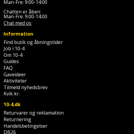
Sav
Man-Fre: 9:00-14:00
WinWin
plader
Chatten er åben:
Kompressor
Lommelygte
Savbuk
Man-Fre: 9:00-14:00
Chat med os
Lader
Merchandise
Savklinge
Information
Ligesliber
Mobiltilbehør
Find butik og åbningstider
Skraber
Job i 10-4
Limpistol
Om 10-4
Pavillon
Skruestik
Guides
FAQ
Linjelaser
Personlig
Skruetrækker
Gaveideer
pleje
Aktiviteter
Loddekolbe
Skruetvinge
Tilmeld nyhedsbrev
Plantekasser
Kvik kr.
Luftværktøj
Slibeartikler
10-4.dk
Postkasse
Måleinstrumenter
Smøring
Returvarer og reklamation
Returnering
Postkassestander
og
Malersprøjte
Handelsbetingelser
rustopløser
DB26