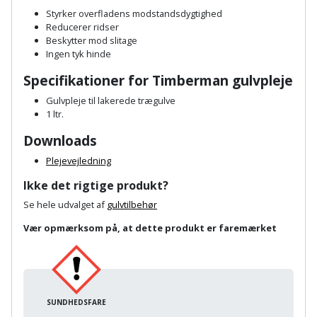
Plastlister
Flisevibrator
Styrker overfladens modstandsdygtighed
Gummibåd
Løfteudstyr
Reducerer ridser
og
Radonsikring
Føringsskinne
Beskytter mod slitage
kajak
Ingen tyk hinde
Målebånd
Rumdeler
Forlængerledning
Specifikationer for Timberman gulvpleje
Havemøbler
Markeringsværktøj
Gulvpleje til lakerede trægulve
Sand
Fugepistol
1 ltr.
Havepleje
og
Mejsel
Fugtmåler
Downloads
grus
Haveredskaber
Murerværktøj
Plejevejledning
Gipsskruemaskine
Skruer,
Ikke det rigtige produkt?
Haveslange
Nedstryger
bolte
Girafsliber
Se hele udvalget af
gulvtilbehør
og
og
Nøgleværktøj
tilbehør
Vær opmærksom på, at dette produkt er faremærket
møtrikker
Girafsliber
Økse
tilbehør
Havetilbehør
Skunklem
Oliekande
Høvl
Hegn
Søm
SUNDHEDSFARE