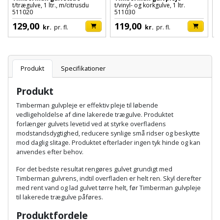
Hammer
Drivhustilbehør
t/trægulve, 1 ltr., m/citrusdu
t/vinyl- og korkgulve, 1 ltr.
t
terrassebrædder
511020
511030
5
Detektor
Robotplæneklipper
Høvl
129,00
119,00
Elartikler
kr.
pr. fl.
kr.
pr. fl.
Lecablokke
Diamantskæremaskine
Robotplæneklipper
og
Kiler
Flagstænger
tilbehør
fundablokke
Diamantslibertilbehør
til
Produkt
Specifikationer
Kloakrenser
Vandpumpe
hus
Lofter
Dykkerpistol
og
Produkt
Kniv
Vertikalskærer
have
Lofttrapper
Timberman gulvpleje er effektiv pleje til løbende
og
Dyksav
/
vedligeholdelse af dine lakerede trægulve. Produktet
hobbykniv
mosfjerner
forlænger gulvets levetid ved at styrke overfladens
Fuglefoderhus
Murbinder
Excentersliber
modstandsdygtighed, reducere synlige små ridser og beskytte
Koben
mod daglig slitage. Produktet efterlader ingen tyk hinde og kan
Vinduesvasker
Garderobe
Murpap
anvendes efter behov.
Excenterslibertilbehør
opbevaring
og
Kridtsnor
For det bedste resultat rengøres gulvet grundigt med
murfolie
Fedtsprøjte
Timberman gulvrens, indtil overfladen er helt ren. Skyl derefter
Gavekort
med rent vand og lad gulvet tørre helt, før Timberman gulvpleje
Lærlingesæt
til lakerede trægulve påføres.
Mursten
Flamingoskærer
Grill
Landmålerstok
Produktfordele