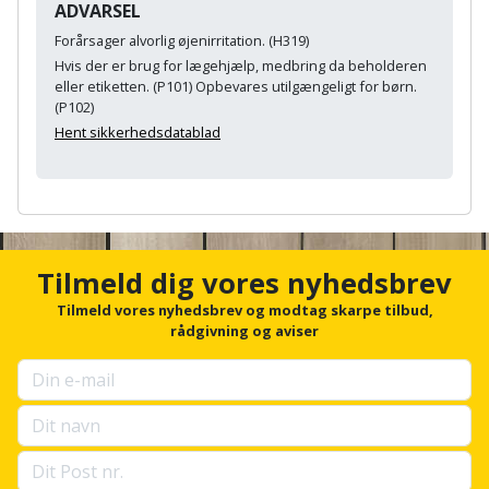
Palleløfter
ADVARSEL
Industristøvsuger
Højbede
Sternbeklædning
Forårsager alvorlig øjenirritation. (H319)
Polsøger
Kantfræser
Højtaler
Hvis der er brug for lægehjælp, medbring da beholderen
Tag
eller etiketten. (P101) Opbevares utilgængeligt for børn.
og
(P102)
Profilsaks
Kantlimer
Hylder
tagplader
Hent sikkerhedsdatablad
Reb
Kantlimertilbehør
Jagt
Terrassebrædder
og
og
A
Kap-
snor
fritid
n
Terrasseopklodsning
og
c
h
Renseservietter
Tilmeld dig vores nyhedsbrev
geringssav
Jul
Tråd
o
og
r
Tilmeld vores nyhedsbrev og modtag skarpe tilbud,
til
Kerneboremaskine
Kaffe
f
rådgivning og aviser
wipes
byggeri
o
r
Klammepistol
Klæbesøm
Sækkelukker
u
Træ
p
Klippeværktøj
Køkkenudstyr
s
Saks
Vinduer
e
l
Kombokit
Leg