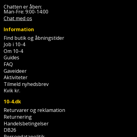
Prepping
Mejselhammer
Chatten er åben:
Soldater
Man-Fre: 9:00-14:00
Presenning
støtte
Chat med os
Multicutter
og
Redskabsskur
Information
teleskopstøtte
Multicuttertilbehør
Find butik og åbningstider
Rengøring
Job i 10-4
Stålbørste
Multisliber
Om 10-4
Guides
Shelter
Stemmejern
Nedbrydningshammer
FAQ
Gaveideer
Sikkerhed
Stige
Aktiviteter
Overfræser
i
Tilmeld nyhedsbrev
hjemmet
Kvik kr.
Stillads
Overfræsertilbehør
10-4.dk
Skadedyrsbekæmpelse
Tænger
Polermaskine
Returvarer og reklamation
Returnering
Skraldespandsskjuler
Tagpapbrænder
Rillefræser
Handelsbetingelser
DB26
Skydelåge
Tapetværktøj
Røreværk
Persondatapolitik