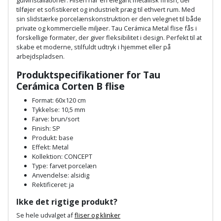
Plastlister
Flisevibrator
tilføjer et sofistikeret og industrielt præg til ethvert rum. Med
Gummibåd
Løfteudstyr
sin slidstærke porcelænskonstruktion er den velegnet til både
og
Radonsikring
Føringsskinne
private og kommercielle miljøer. Tau Cerámica Metal flise fås i
kajak
forskellige formater, der giver fleksibilitet i design. Perfekt til at
Målebånd
skabe et moderne, stilfuldt udtryk i hjemmet eller på
Rumdeler
Forlængerledning
arbejdspladsen.
Havemøbler
Markeringsværktøj
Sand
Fugepistol
Produktspecifikationer for Tau
Havepleje
Cerámica Corten B flise
og
Mejsel
Fugtmåler
grus
Format: 60x120 cm
Haveredskaber
Murerværktøj
Tykkelse: 10,5 mm
Farve: brun/sort
Gipsskruemaskine
Skruer,
Finish: SP
Haveslange
Nedstryger
bolte
Produkt: base
Girafsliber
og
Effekt: Metal
og
Nøgleværktøj
Kollektion: CONCEPT
tilbehør
møtrikker
Girafsliber
Type: farvet porcelæn
Anvendelse: alsidig
Økse
tilbehør
Havetilbehør
Skunklem
Rektificeret: ja
Ikke det rigtige produkt?
Oliekande
Høvl
Hegn
Søm
Se hele udvalget af
fliser og klinker