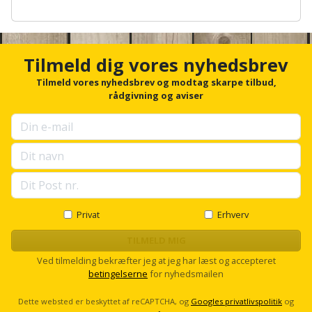
Palleløfter
Industristøvsuger
Højbede
Sternbeklædning
A
n
Polsøger
Kantfræser
Højtaler
c
Tag
h
Tilmeld dig vores nyhedsbrev
og
o
Profilsaks
Kantlimer
Hylder
r
Tilmeld vores nyhedsbrev og modtag skarpe tilbud,
tagplader
f
rådgivning og aviser
Reb
Kantlimertilbehør
Jagt
o
Terrassebrædder
r
og
og
u
Kap-
snor
fritid
p
Terrasseopklodsning
og
s
e
Renseservietter
geringssav
Jul
Tråd
l
og
l
til
Kerneboremaskine
Kaffe
wipes
s
Privat
Erhverv
byggeri
c
r
TILMELD MIG
Klammepistol
Klæbesøm
Sækkelukker
Træ
o
Ved tilmelding bekræfter jeg at jeg har læst og accepteret
l
betingelserne
for nyhedsmailen
Klippeværktøj
Køkkenudstyr
Saks
l
Vinduer
Dette websted er beskyttet af reCAPTCHA, og
Googles privatlivspolitik
og
Kombokit
Leg