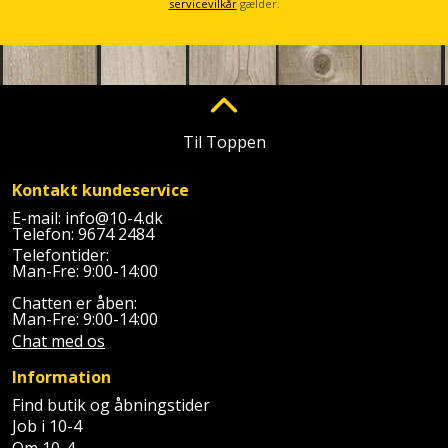
Sav
servicevilkår
gælder.
WinWin
plader
Kompressor
Lommelygte
Savbuk
Lader
Merchandise
Savklinge
Ligesliber
Mobiltilbehør
Skraber
Til Toppen
Limpistol
Pavillon
Skruestik
Kontakt kundeservice
E-mail:
info@10-4.dk
Linjelaser
Personlig
Telefon:
9674 2484
Skruetrækker
Telefontider:
pleje
Man-Fre: 9:00-14:00
Loddekolbe
Skruetvinge
Chatten er åben:
Plantekasser
Man-Fre: 9:00-14:00
Luftværktøj
Slibeartikler
Chat med os
Postkasse
Måleinstrumenter
Information
Smøring
Postkassestander
og
Find butik og åbningstider
Malersprøjte
Job i 10-4
rustopløser