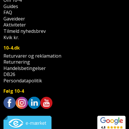
Prepping
Om 10-4
Mejselhammer
Guides
Soldater
FAQ
Presenning
støtte
Gaveideer
Multicutter
og
Aktiviteter
Redskabsskur
Tilmeld nyhedsbrev
teleskopstøtte
Multicuttertilbehør
Kvik kr.
Rengøring
Stålbørste
Multisliber
10-4.dk
Shelter
Returvarer og reklamation
Stemmejern
Nedbrydningshammer
Returnering
Sikkerhed
Handelsbetingelser
Stige
Overfræser
DB26
i
Persondatapolitik
hjemmet
Stillads
Overfræsertilbehør
Følg 10-4
Skadedyrsbekæmpelse
Tænger
Polermaskine
Skraldespandsskjuler
Trustpilot
Tagpapbrænder
Rillefræser
Skydelåge
Tapetværktøj
Røreværk