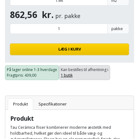
Hammer
m2
Drivhustilbehør
terrassebrædder
Detektor
Robotplæneklipper
862,56
kr.
Høvl
pr. pakke
Elartikler
Lecablokke
Diamantskæremaskine
Robotplæneklipper
og
pakke
Kiler
Flagstænger
tilbehør
fundablokke
Diamantslibertilbehør
til
Kloakrenser
Vandpumpe
hus
LÆG I KURV
Lofter
Dykkerpistol
og
Kniv
Vertikalskærer
have
Lofttrapper
og
Dyksav
På lager online
1-3 hverdage
Kan bestilles til afhentning i
/
Fragtpris
: 439,00
1 butik
hobbykniv
mosfjerner
Fuglefoderhus
Murbinder
Excentersliber
Koben
Vinduesvasker
Garderobe
Murpap
Excenterslibertilbehør
opbevaring
og
Produkt
Specifikationer
Kridtsnor
murfolie
Fedtsprøjte
Gavekort
Produkt
Lærlingesæt
Mursten
Flamingoskærer
Tau Cerámica fliser kombinerer moderne æstetik med
Grill
holdbarhed, hvilket gør den ideel til både væg- og
Landmålerstok
gulvinstallationer. Flisen har en elegant metallisk finish, der