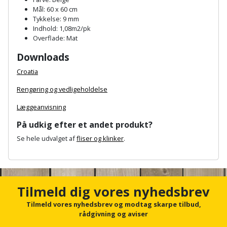
Palleløfter
Industristøvsuger
Højbede
Mål: 60 x 60 cm
Sternbeklædning
Tykkelse: 9 mm
Polsøger
Kantfræser
Indhold: 1,08m2/pk
Højtaler
Tag
Overflade: Mat
og
Profilsaks
Kantlimer
Hylder
Downloads
tagplader
Croatia
Reb
Kantlimertilbehør
Jagt
Terrassebrædder
Rengøring og vedligeholdelse
og
og
Kap-
snor
fritid
Læggeanvisning
Terrasseopklodsning
og
På udkig efter et andet produkt?
Renseservietter
geringssav
Jul
Tråd
Se hele udvalget af
fliser og klinker
.
og
til
Kerneboremaskine
Kaffe
wipes
A
byggeri
n
c
Klammepistol
Klæbesøm
Sækkelukker
Træ
h
Tilmeld dig vores nyhedsbrev
o
Klippeværktøj
Køkkenudstyr
Saks
r
Tilmeld vores nyhedsbrev og modtag skarpe tilbud,
Vinduer
f
rådgivning og aviser
Kombokit
o
Leg