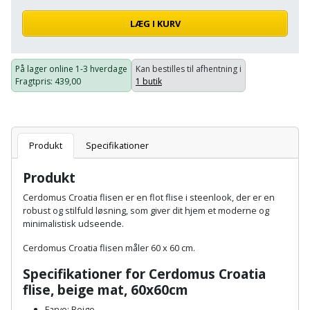
Plastlister
Flisevibrator
Gummibåd
Løfteudstyr
LÆG I KURV
og
Radonsikring
Føringsskinne
kajak
Målebånd
Rumdeler
Forlængerledning
På lager online
1-3 hverdage
Kan bestilles til afhentning i
Fragtpris
: 439,00
1 butik
Havemøbler
Markeringsværktøj
Sand
Fugepistol
Havepleje
og
Mejsel
Fugtmåler
grus
Produkt
Specifikationer
Haveredskaber
Murerværktøj
Gipsskruemaskine
Skruer,
Produkt
Haveslange
Nedstryger
bolte
Cerdomus Croatia flisen er en flot flise i steenlook, der er en
Girafsliber
og
og
robust og stilfuld løsning, som giver dit hjem et moderne og
Nøgleværktøj
tilbehør
minimalistisk udseende.
møtrikker
Girafsliber
Cerdomus Croatia flisen
måler
60 x 60 cm.
Økse
tilbehør
Havetilbehør
Skunklem
Specifikationer for Cerdomus Croatia
Oliekande
Høvl
Hegn
flise, beige mat, 60x60cm
Søm
Farve: Beige