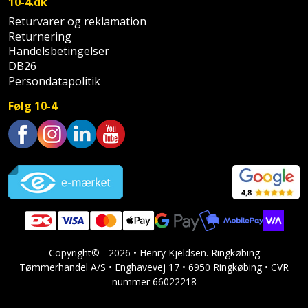
10-4.dk
Støttemur
Returvarer og reklamation
Tommestok
Rotationslaser
Returnering
Handelsbetingelser
Støvsuger
Tømrervinkel
Rundsav
DB26
Persondatapolitik
Strygejern
Tragt
Rundsavsklinge
Følg 10-4
Terrassevarmer
Ud-
Rystepudser
og
Tømidler
Trustpilot
Rystepudsertilbehør
aftrækker
Tørrestativ
Slagboremaskine
Værktøjskasse
og
Trappevanger
Slagnøgle
opbevaring
Udebruser
Copyright© - 2026 • Henry Kjeldsen. Ringkøbing
Slagnøgletilbehør
Værktøjssæt
afskærmning
Tømmerhandel A/S • Enghavevej 17 • 6950 Ringkøbing • CVR
nummer 66022218
Slagskruetrækker
Vaterpas
Varme