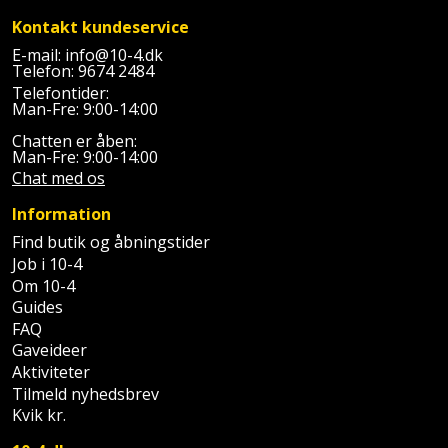
Prepping
Mejselhammer
Kontakt kundeservice
Soldater
Presenning
E-mail:
info@10-4.dk
støtte
Multicutter
Telefon:
9674 2484
og
Telefontider:
Redskabsskur
Man-Fre: 9:00-14:00
teleskopstøtte
Multicuttertilbehør
Chatten er åben:
Rengøring
Man-Fre: 9:00-14:00
Stålbørste
Multisliber
Chat med os
Shelter
Stemmejern
Nedbrydningshammer
Information
Sikkerhed
Find butik og åbningstider
Stige
Overfræser
i
Job i 10-4
Om 10-4
hjemmet
Stillads
Overfræsertilbehør
Guides
FAQ
Skadedyrsbekæmpelse
Tænger
Polermaskine
Gaveideer
Aktiviteter
Skraldespandsskjuler
Tilmeld nyhedsbrev
Tagpapbrænder
Rillefræser
Kvik kr.
Skydelåge
Tapetværktøj
Røreværk