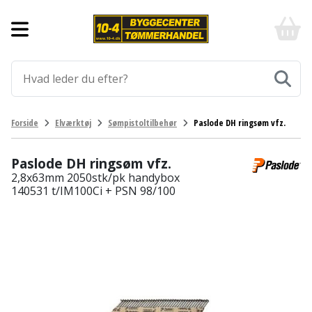
Forside
10-
4
-
Byggematerialer
billigt
online
Aluprofiler
Gulve
byggemarked
og
tømmerhandel
Armering
Fliser
Værktøj
Forside
Elværktøj
Sømpistoltilbehør
Paslode DH ringsøm vfz.
-
og
Klik
Asfalt
Afmærkning
Elværktøj
klinker
og
Paslode DH ringsøm vfz.
byg
2,8x63mm 2050stk/pk handybox
Befæstigelse
Arbejdsbuk
Afkortersav
Havemaskiner
Gulvtilbehør
140531 t/IM100Ci + PSN 98/100
Bordplade
Arbejdsvogn
Afstandsmåler
Brændekløver
Hus,
Gulvunderlag
have
Byggeplader
Bærehåndtag
Arbejdsbord
Buskrydder
Gulvvarme
og
fritid
Bygningsbeslag
Båndstrammer
Arbejdslamper
Dykpumpe
Laminatgulv
og
og
Affaldssortering
Maling