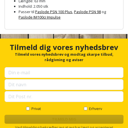
Hammer
Længde: 63 mm
Drivhustilbehør
terrassebrædder
Indhold: 2.050 stk
Detektor
Robotplæneklipper
Passer til
Paslode PSN 100 Plus
,
Paslode PSN 98
og
Høvl
Elartikler
Lecablokke
Paslode IM100ci Impulse
Diamantskæremaskine
Robotplæneklipper
og
A
Kiler
Flagstænger
tilbehør
n
fundablokke
Diamantslibertilbehør
til
c
Kloakrenser
Vandpumpe
h
hus
Tilmeld dig vores nyhedsbrev
Lofter
o
Dykkerpistol
og
r
Kniv
Tilmeld vores nyhedsbrev og modtag skarpe tilbud,
Vertikalskærer
have
Lofttrapper
f
rådgivning og aviser
og
Dyksav
/
o
hobbykniv
r
mosfjerner
Fuglefoderhus
Murbinder
Excentersliber
u
p
Koben
Vinduesvasker
Garderobe
Murpap
s
Excenterslibertilbehør
e
opbevaring
og
Kridtsnor
l
murfolie
Fedtsprøjte
l
Gavekort
s
Privat
Erhverv
Lærlingesæt
c
Mursten
Flamingoskærer
r
TILMELD MIG
Grill
Landmålerstok
o
Ved tilmelding bekræfter jeg at jeg har læst og accepteret