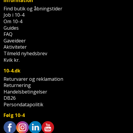
Information
Palleløfter
Industristøvsuger
Højbede
Sternbeklædning
Find butik og åbningstider
Job i 10-4
Polsøger
Kantfræser
Højtaler
Tag
Om 10-4
Guides
og
Profilsaks
Kantlimer
Hylder
FAQ
tagplader
Gaveideer
Reb
Kantlimertilbehør
Jagt
Aktiviteter
Terrassebrædder
og
Tilmeld nyhedsbrev
og
Kap-
Kvik kr.
snor
fritid
Terrasseopklodsning
og
10-4.dk
Renseservietter
geringssav
Jul
Tråd
Returvarer og reklamation
og
Returnering
til
Kerneboremaskine
Kaffe
wipes
Handelsbetingelser
byggeri
DB26
Klammepistol
Klæbesøm
Persondatapolitik
Sækkelukker
Træ
Følg 10-4
Klippeværktøj
Køkkenudstyr
Saks
Vinduer
Kombokit
Leg