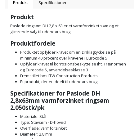
Batteri
kr.
og
Produkt
Specifikationer
Rør
Brænde
Fugtsikring
Fugepistol
Motorenhed
afrensning
og
Betonsliber
Produkt
og
fittings
Brændeovn
Garageport
Motorsav
Spartelmasse
Paslode ringsøm DH 2,8 x 63 er et varmforzinket søm og et
skumpistol
Guides
Bindemaskine
glimrende valg til udendørs brug.
og
til
Stålvask
Brandslukker
Gelænder
Gevindskærer
kædesav
Produktfordele
væg
Bits
Gaveideer
Ventilation
Produktet opfylder kravet om en zinklagtykkelse på
Brugskunst
Gips
Gipsværktøj
Motorsav
Tape
og
Bor
minimum 40 procent over kravene i Eurocode 5
Aktiviteter
Opfylder kravet til korrosionsbeskyttelse iht. Trænormen
og
indeklima
Camping
Grundmursplader
og Eurocode 5, anvendelsesklasse 3
Glasløfter
Bordrundsav
kædesav
Fremstillet hos ITW Construction Products
tilbehør
Damprengøring
Et produkt, der er ideelt til udendørs brug
Hardieplank
Glasskærer
Bore-
brædder
Specifikationer for Paslode DH
og
Pælebor
Dørmåtte
2,8x63mm varmforzinket ringsøm
Hæftepistol
skruemaskine
Hemsestige
2.050stk/pk
og
Plæneklipper
Dørrist
-
Materiale: Stål
Borehammer
Isolering
Type: Stavsøm - D-hoved
hammer
Plæneklipper
Drivhus
Overflade: varmforzinket
Boremaskinetilbehør
tilbehør
Diameter: 2,8 mm
Komposit