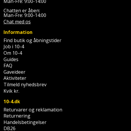
Sav
Man-Fre: 9:00-14:00
WinWin
Chatten er åben:
plader
Kompressor
Lommelygte
Savbuk
Man-Fre: 9:00-14:00
Chat med os
Lader
Merchandise
Savklinge
Information
Ligesliber
Mobiltilbehør
Find butik og åbningstider
Skraber
Job i 10-4
Om 10-4
Limpistol
Pavillon
Skruestik
Guides
FAQ
Linjelaser
Personlig
Skruetrækker
Gaveideer
pleje
Aktiviteter
Loddekolbe
Skruetvinge
Tilmeld nyhedsbrev
Plantekasser
Kvik kr.
Luftværktøj
Slibeartikler
10-4.dk
Postkasse
Måleinstrumenter
Returvarer og reklamation
Smøring
Returnering
Postkassestander
og
Handelsbetingelser
Malersprøjte
rustopløser
DB26