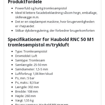
Hammer
Produktfordele
Drivhustilbehør
terrassebrædder
Detektor
Robotplæneklipper
Powerfuld og hurtig tromlesømpistol
Høvl
Elartikler
Ideel til lettere facadebeklædning såsom hegn, emballage,
Lecablokke
skillevægge m.m.
Diamantskæremaskine
Robotplæneklipper
og
Det er en støjdæmpet maskine, hvor brugervenligheden
Kiler
Flagstænger
tilbehør
er i højsædet
fundablokke
Diamantslibertilbehør
til
Stilbar dybderegulering, der forbedrer brugerkomforten
Kloakrenser
Vandpumpe
hus
Lofter
Specifikationer for Haubold RNC 50 M1
Dykkerpistol
og
tromlesømpistol m/trykluft
Kniv
Vertikalskærer
have
Lofttrapper
og
Dyksav
Type: Tromlesømpistol
/
Drivmiddel: Luft
hobbykniv
mosfjerner
Fuglefoderhus
Murbinder
Sømtype: Tromlesøm
Excentersliber
Sømlængde: 25-50 mm
Koben
Sømdiameter: 1,5-5 mm
Vinduesvasker
Garderobe
Murpap
Excenterslibertilbehør
Luftforbrug: 1,06 liter/skud
opbevaring
og
Ps, min.: 5 bar
Kridtsnor
Ps, maks.: 8,3 bar
murfolie
Fedtsprøjte
Længde: 302 mm
Gavekort
Lærlingesæt
Bredde: 108 mm
Mursten
Flamingoskærer
Højde: 260 mm
Grill
Vægt: 1,55 kg
Landmålerstok
Bruger sømtype:
Haubold MX ringsøm