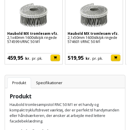
Batteri
kr.
og
Rør
Brænde
Fugtsikring
Fugepistol
Motorenhed
afrensning
og
Betonsliber
og
fittings
Brændeovn
Garageport
Motorsav
Spartelmasse
skumpistol
Guides
Bindemaskine
og
til
Stålvask
Haubold MX tromlesøm vfz.
Haubold MX tromlesøm vfz.
Brandslukker
Gelænder
2,1x40mm 1600stk/pk ringede
2,1x50mm 1600stk/pk ringede
r
Gevindskærer
kædesav
væg
Bits
574599 t/RNC 50 M1
574601 t/RNC 50 M1
2
Gaveideer
Ventilation
Brugskunst
Gips
5
Gipsværktøj
Motorsav
Tape
og
Bor
459,95
519,95
kr.
pr. pk.
kr.
pr. pk.
Aktiviteter
og
indeklima
Camping
Grundmursplader
Glasløfter
Bordrundsav
kædesav
tilbehør
Damprengøring
Hardieplank
Glasskærer
Bore-
Produkt
Specifikationer
brædder
og
Pælebor
Dørmåtte
Hæftepistol
Produkt
skruemaskine
Hemsestige
og
Plæneklipper
Dørrist
Haubold tromlesømpistol RNC 50 M1 er et handy og
-
kompakt trykluftdrevet værktøj, der er perfekt til handymanden
Borehammer
Isolering
eller håndværkeren, der ønsker at arbejde med lettere
hammer
Plæneklipper
Drivhus
facadebeklædning.
Boremaskinetilbehør
tilbehør
Komposit