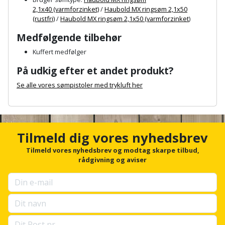
Plastlister
Flisevibrator
2,1x40 (varmforzinket)
/
Haubold MX ringsøm 2,1x50
Gummibåd
Løfteudstyr
(rustfri)
/
Haubold MX ringsøm 2,1x50 (varmforzinket
)
og
Radonsikring
Føringsskinne
Medfølgende tilbehør
kajak
Målebånd
Rumdeler
Forlængerledning
Kuffert medfølger
Havemøbler
Markeringsværktøj
På udkig efter et andet produkt?
Sand
Fugepistol
Se alle vores sømpistoler med trykluft her
Havepleje
og
Mejsel
Fugtmåler
grus
A
Haveredskaber
Murerværktøj
n
c
Gipsskruemaskine
Skruer,
h
Haveslange
Tilmeld dig vores nyhedsbrev
Nedstryger
bolte
o
Girafsliber
og
r
Tilmeld vores nyhedsbrev og modtag skarpe tilbud,
og
Nøgleværktøj
f
tilbehør
rådgivning og aviser
møtrikker
Girafsliber
o
r
Økse
tilbehør
Havetilbehør
Skunklem
u
p
Oliekande
Høvl
s
Hegn
Søm
e