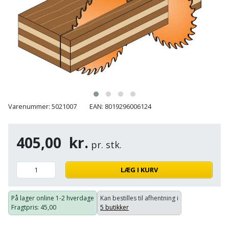
Hammer
Drivhustilbehør
terrassebrædder
Detektor
Robotplæneklipper
Høvl
Elartikler
Lecablokke
Diamantskæremaskine
Robotplæneklipper
og
Kiler
Flagstænger
tilbehør
fundablokke
Diamantslibertilbehør
til
Kloakrenser
Vandpumpe
hus
Lofter
Dykkerpistol
og
Kniv
Vertikalskærer
have
Lofttrapper
Varenummer: 5021007
EAN: 8019296006124
og
Dyksav
/
hobbykniv
mosfjerner
Fuglefoderhus
Murbinder
Excentersliber
405,00
kr.
pr. stk.
Koben
Vinduesvasker
Garderobe
Murpap
Excenterslibertilbehør
opbevaring
og
LÆG I KURV
Kridtsnor
murfolie
Fedtsprøjte
Gavekort
Lærlingesæt
På lager online
1-2 hverdage
Kan bestilles til afhentning i
Mursten
Flamingoskærer
Fragtpris
: 45,00
5 butikker
Grill
Landmålerstok