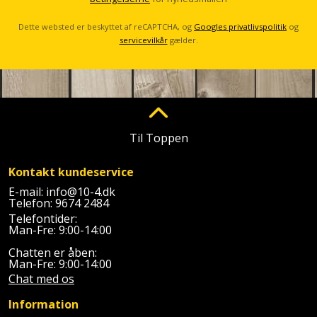
Sav
l
WinWin
plader
Kompressor
Dette websted er beskyttet af reCAPTCHA, og
Googles privatlivspolitik
og
Lommelygte
Savbuk
servicevilkår
gælder.
Lader
Merchandise
Savklinge
Ligesliber
Mobiltilbehør
Skraber
Limpistol
Pavillon
Skruestik
Til Toppen
Linjelaser
Personlig
Skruetrækker
Kontakt kundeservice
pleje
E-mail:
info@10-4.dk
Loddekolbe
Skruetvinge
Telefon:
9674 2484
Plantekasser
Telefontider:
Luftværktøj
Man-Fre: 9:00-14:00
Slibeartikler
Postkasse
Chatten er åben:
Måleinstrumenter
Man-Fre: 9:00-14:00
Smøring
Chat med os
Postkassestander
og
Malersprøjte
Information
rustopløser