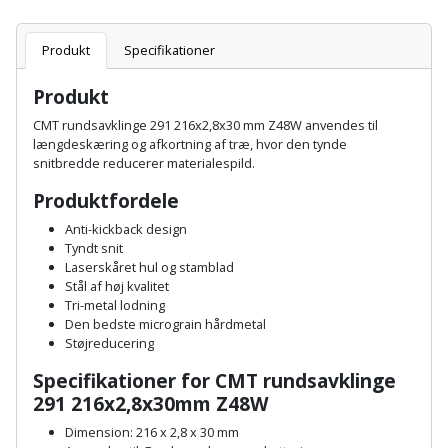
Plastlister
Flisevibrator
Gummibåd
Løfteudstyr
og
Radonsikring
Produkt
Specifikationer
Føringsskinne
kajak
Målebånd
Produkt
Rumdeler
Forlængerledning
Havemøbler
CMT rundsavklinge 291 216x2,8x30 mm Z48W anvendes til
Markeringsværktøj
Sand
længdeskæring og afkortning af træ, hvor den tynde
Fugepistol
snitbredde reducerer materialespild.
Havepleje
og
Mejsel
Fugtmåler
Produktfordele
grus
Haveredskaber
Murerværktøj
Anti-kickback design
Gipsskruemaskine
Skruer,
Tyndt snit
Haveslange
Nedstryger
Laserskåret hul og stamblad
bolte
Stål af høj kvalitet
Girafsliber
og
og
Tri-metal lodning
Nøgleværktøj
tilbehør
Den bedste micrograin hårdmetal
møtrikker
Girafsliber
Støjreducering
Økse
tilbehør
Havetilbehør
Skunklem
Specifikationer for CMT rundsavklinge
291 216x2,8x30mm Z48W
Oliekande
Høvl
Hegn
Søm
Dimension: 216 x 2,8 x 30 mm