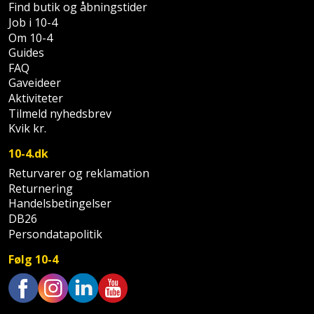
Prepping
Find butik og åbningstider
Mejselhammer
Soldater
Job i 10-4
Presenning
Om 10-4
støtte
Multicutter
Guides
og
Redskabsskur
FAQ
teleskopstøtte
Multicuttertilbehør
Gaveideer
Aktiviteter
Rengøring
Stålbørste
Multisliber
Tilmeld nyhedsbrev
Kvik kr.
Shelter
Stemmejern
Nedbrydningshammer
10-4.dk
Sikkerhed
Returvarer og reklamation
Stige
Overfræser
i
Returnering
hjemmet
Handelsbetingelser
Stillads
Overfræsertilbehør
DB26
Persondatapolitik
Skadedyrsbekæmpelse
Tænger
Polermaskine
Følg 10-4
Skraldespandsskjuler
Tagpapbrænder
Rillefræser
Skydelåge
Tapetværktøj
Røreværk
Trustpilot