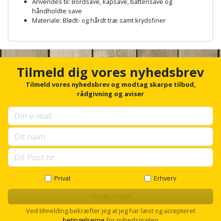
Anvendes til: Bordsave, kapsave, batterisave og
Palleløfter
Industristøvsuger
Højbede
Sternbeklædning
håndholdte save
Materiale: Blødt- og hårdt træ samt krydsfiner
Polsøger
Kantfræser
Højtaler
Tag
A
og
n
Profilsaks
Kantlimer
Hylder
c
tagplader
h
Tilmeld dig vores nyhedsbrev
Reb
Kantlimertilbehør
o
Jagt
Terrassebrædder
r
Tilmeld vores nyhedsbrev og modtag skarpe tilbud,
og
og
f
rådgivning og aviser
Kap-
snor
fritid
o
Terrasseopklodsning
og
r
u
Renseservietter
geringssav
Jul
Tråd
p
og
s
til
Kerneboremaskine
Kaffe
e
wipes
byggeri
l
l
Klammepistol
Klæbesøm
Sækkelukker
s
Privat
Erhverv
Træ
c
Klippeværktøj
Køkkenudstyr
r
TILMELD MIG
Saks
Vinduer
o
Ved tilmelding bekræfter jeg at jeg har læst og accepteret
l
Kombokit
Leg
betingelserne
for nyhedsmailen