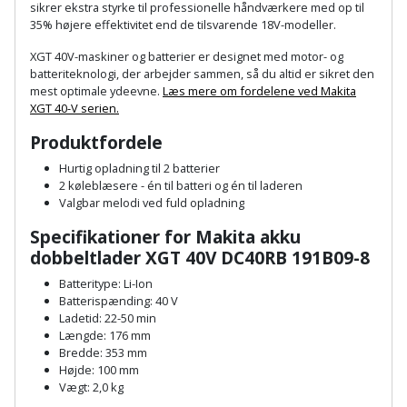
Hammer
Drivhustilbehør
sikrer ekstra styrke til professionelle håndværkere med op til
terrassebrædder
35% højere effektivitet end de tilsvarende 18V-modeller.
Detektor
Robotplæneklipper
Høvl
Elartikler
Lecablokke
XGT 40V-maskiner og batterier er designet med motor- og
Diamantskæremaskine
Robotplæneklipper
batteriteknologi, der arbejder sammen, så du altid er sikret den
og
Kiler
Flagstænger
mest optimale ydeevne.
Læs mere om fordelene ved Makita
tilbehør
fundablokke
XGT 40-V serien.
Diamantslibertilbehør
til
Kloakrenser
Vandpumpe
hus
Produktfordele
Lofter
Dykkerpistol
og
Hurtig opladning til 2 batterier
Kniv
Vertikalskærer
2 køleblæsere - én til batteri og én til laderen
have
Lofttrapper
og
Dyksav
Valgbar melodi ved fuld opladning
/
hobbykniv
mosfjerner
Fuglefoderhus
Murbinder
Specifikationer for Makita akku
Excentersliber
dobbeltlader XGT 40V DC40RB 191B09-8
Koben
Vinduesvasker
Garderobe
Murpap
Excenterslibertilbehør
Batteritype: Li-Ion
opbevaring
og
Batterispænding: 40 V
Kridtsnor
Ladetid: 22-50 min
murfolie
Fedtsprøjte
Længde: 176 mm
Gavekort
Lærlingesæt
Bredde: 353 mm
Mursten
Flamingoskærer
Højde: 100 mm
Grill
Vægt: 2,0 kg
Landmålerstok