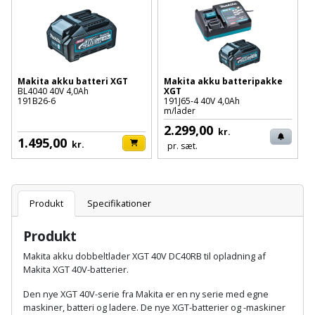
Batteri
kr.
og
Rør
Brænde
Fugtsikring
Fugepistol
Motorenhed
afrensning
og
Betonsliber
og
fittings
Brændeovn
Garageport
Motorsav
Spartelmasse
skumpistol
Guides
Bindemaskine
og
til
Stålvask
Makita akku batteri XGT
Makita akku batteripakke
Brandslukker
Gelænder
BL4040 40V 4,0Ah
XGT
Gevindskærer
kædesav
væg
Bits
191B26-6
191J65-4 40V 4,0Ah
Gaveideer
Ventilation
m/lader
Brugskunst
Gips
Gipsværktøj
Motorsav
2.299,00
Tape
og
Bor
kr.
1.495,00
Aktiviteter
kr.
og
pr. sæt.
indeklima
Camping
Grundmursplader
Glasløfter
Bordrundsav
kædesav
tilbehør
Damprengøring
Hardieplank
Glasskærer
Bore-
Produkt
Specifikationer
brædder
og
Pælebor
Dørmåtte
Hæftepistol
Produkt
skruemaskine
Hemsestige
og
Plæneklipper
Dørrist
Makita akku dobbeltlader XGT 40V DC40RB til opladning af
-
Borehammer
Makita XGT 40V-batterier.
Isolering
hammer
Plæneklipper
Drivhus
Den nye XGT 40V-serie fra Makita er en ny serie med egne
Boremaskinetilbehør
tilbehør
Komposit
maskiner, batteri og ladere. De nye XGT-batterier og -maskiner