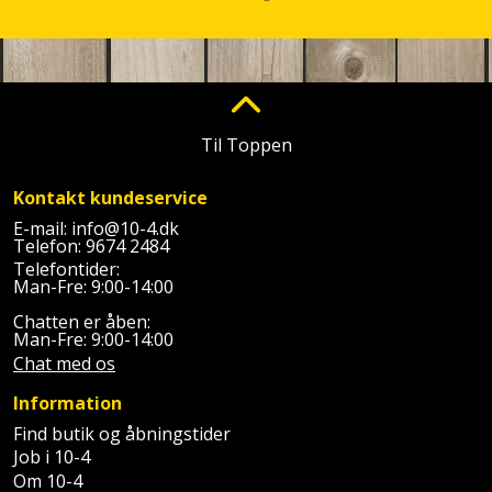
Palleløfter
Industristøvsuger
Højbede
Sternbeklædning
Polsøger
Kantfræser
Højtaler
Tag
og
Profilsaks
Kantlimer
Hylder
tagplader
Til Toppen
Reb
Kantlimertilbehør
Jagt
Terrassebrædder
og
Kontakt kundeservice
og
Kap-
snor
E-mail:
info@10-4.dk
fritid
Terrasseopklodsning
Telefon:
9674 2484
og
Telefontider:
Renseservietter
geringssav
Jul
Man-Fre: 9:00-14:00
Tråd
og
til
Chatten er åben:
Kerneboremaskine
Kaffe
wipes
Man-Fre: 9:00-14:00
byggeri
Chat med os
Klammepistol
Klæbesøm
Sækkelukker
Træ
Information
Klippeværktøj
Find butik og åbningstider
Køkkenudstyr
Saks
Vinduer
Job i 10-4
Om 10-4
Kombokit
Leg