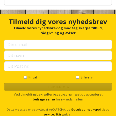
Plastlister
Flisevibrator
A
Gummibåd
n
Løfteudstyr
og
Radonsikring
c
Føringsskinne
h
kajak
Tilmeld dig vores nyhedsbrev
Målebånd
o
Rumdeler
Forlængerledning
r
Tilmeld vores nyhedsbrev og modtag skarpe tilbud,
Havemøbler
Markeringsværktøj
f
rådgivning og aviser
Sand
o
Fugepistol
r
Havepleje
og
Mejsel
u
Fugtmåler
grus
p
Haveredskaber
Murerværktøj
s
e
Gipsskruemaskine
Skruer,
l
Haveslange
Nedstryger
bolte
l
Girafsliber
og
s
Privat
Erhverv
og
Nøgleværktøj
c
tilbehør
møtrikker
r
TILMELD MIG
Girafsliber
o
Økse
tilbehør
Ved tilmelding bekræfter jeg at jeg har læst og accepteret
Havetilbehør
l
Skunklem
betingelserne
for nyhedsmailen
l
Oliekande
Høvl
Hegn
Søm
Dette websted er beskyttet af reCAPTCHA, og
Googles privatlivspolitik
og
servicevilkår
gælder.