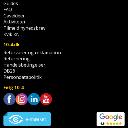
Sav
Guides
WinWin
FAQ
plader
Kompressor
Lommelygte
Savbuk
Gaveideer
Aktiviteter
Lader
Merchandise
Savklinge
Tilmeld nyhedsbrev
Kvik kr.
Ligesliber
Mobiltilbehør
Skraber
10-4.dk
Limpistol
Returvarer og reklamation
Pavillon
Skruestik
Returnering
Handelsbetingelser
Linjelaser
Personlig
Skruetrækker
DB26
pleje
Persondatapolitik
Loddekolbe
Skruetvinge
Følg 10-4
Plantekasser
Luftværktøj
Slibeartikler
Postkasse
Måleinstrumenter
Smøring
Trustpilot
Postkassestander
og
Malersprøjte
rustopløser