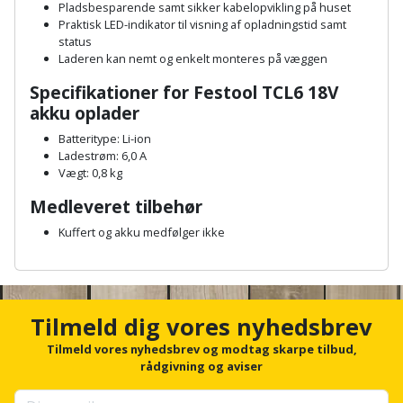
Hammer
Drivhustilbehør
Pladsbesparende samt sikker kabelopvikling på huset
terrassebrædder
Praktisk LED-indikator til visning af opladningstid samt
Detektor
Robotplæneklipper
status
Høvl
Elartikler
Lecablokke
Laderen kan nemt og enkelt monteres på væggen
Diamantskæremaskine
Robotplæneklipper
og
Kiler
Flagstænger
Specifikationer for Festool TCL6 18V
tilbehør
fundablokke
akku oplader
Diamantslibertilbehør
til
Kloakrenser
Vandpumpe
hus
Batteritype: Li-ion
Lofter
Dykkerpistol
Ladestrøm: 6,0 A
og
Kniv
Vægt: 0,8 kg
Vertikalskærer
have
Lofttrapper
og
Dyksav
/
Medleveret tilbehør
hobbykniv
mosfjerner
Fuglefoderhus
Murbinder
Kuffert og akku medfølger ikke
Excentersliber
Koben
A
Vinduesvasker
Garderobe
Murpap
n
Excenterslibertilbehør
opbevaring
og
c
Kridtsnor
h
Tilmeld dig vores nyhedsbrev
murfolie
Fedtsprøjte
o
Gavekort
Lærlingesæt
r
Tilmeld vores nyhedsbrev og modtag skarpe tilbud,
Mursten
Flamingoskærer
f
rådgivning og aviser
Grill
o
Landmålerstok
r