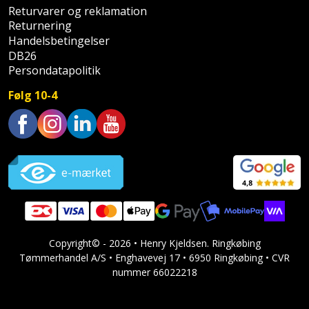
Sav
WinWin
Returvarer og reklamation
Returnering
plader
Kompressor
Lommelygte
Savbuk
Handelsbetingelser
DB26
Lader
Merchandise
Savklinge
Persondatapolitik
Ligesliber
Mobiltilbehør
Følg 10-4
Skraber
Limpistol
Pavillon
Skruestik
Trustpilot
Linjelaser
Personlig
Skruetrækker
pleje
Loddekolbe
Skruetvinge
Plantekasser
Luftværktøj
Slibeartikler
Postkasse
Copyright© - 2026 • Henry Kjeldsen. Ringkøbing
Måleinstrumenter
Tømmerhandel A/S • Enghavevej 17 • 6950 Ringkøbing • CVR
Smøring
nummer 66022218
Postkassestander
og
Malersprøjte
rustopløser