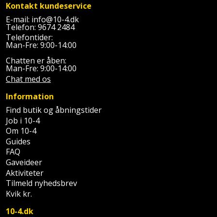
Palleløfter
Industristøvsuger
Kontakt kundeservice
Højbede
Sternbeklædning
E-mail:
info@10-4.dk
Telefon:
9674 2484
Polsøger
Kantfræser
Højtaler
Tag
Telefontider:
Man-Fre: 9:00-14:00
og
Profilsaks
Kantlimer
Hylder
tagplader
Chatten er åben:
Man-Fre: 9:00-14:00
Reb
Kantlimertilbehør
Jagt
Chat med os
Terrassebrædder
og
og
Information
Kap-
snor
fritid
Terrasseopklodsning
og
Find butik og åbningstider
Job i 10-4
Renseservietter
geringssav
Jul
Tråd
Om 10-4
og
til
Guides
Kerneboremaskine
Kaffe
wipes
FAQ
byggeri
Gaveideer
Klammepistol
Klæbesøm
Sækkelukker
Aktiviteter
Træ
Tilmeld nyhedsbrev
Klippeværktøj
Køkkenudstyr
Kvik kr.
Saks
Vinduer
10-4.dk
Kombokit
Leg