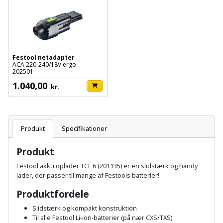
Batteri
kr.
og
Rør
Brænde
Fugtsikring
Fugepistol
Motorenhed
afrensning
og
Betonsliber
og
fittings
Brændeovn
Garageport
Motorsav
Spartelmasse
skumpistol
Guides
Bindemaskine
og
til
Stålvask
Festool netadapter
Brandslukker
Gelænder
ACA 220-240/18V ergo
Gevindskærer
kædesav
væg
Bits
202501
Gaveideer
Ventilation
Brugskunst
1.040,00
Gips
kr.
Gipsværktøj
Motorsav
Tape
og
Bor
Aktiviteter
og
indeklima
Camping
Grundmursplader
Glasløfter
Bordrundsav
kædesav
Produkt
Specifikationer
tilbehør
Damprengøring
Hardieplank
Glasskærer
Bore-
brædder
Produkt
og
Pælebor
Dørmåtte
Hæftepistol
Festool akku oplader TCL 6 (201135) er en slidstærk og handy
skruemaskine
Hemsestige
og
lader, der passer til mange af Festools batterier!
Plæneklipper
Dørrist
-
Borehammer
Produktfordele
Isolering
hammer
Plæneklipper
Drivhus
Slidstærk og kompakt konstruktion
Boremaskinetilbehør
tilbehør
Komposit
Til alle Festool Li-ion-batterier (på nær CXS/TXS)