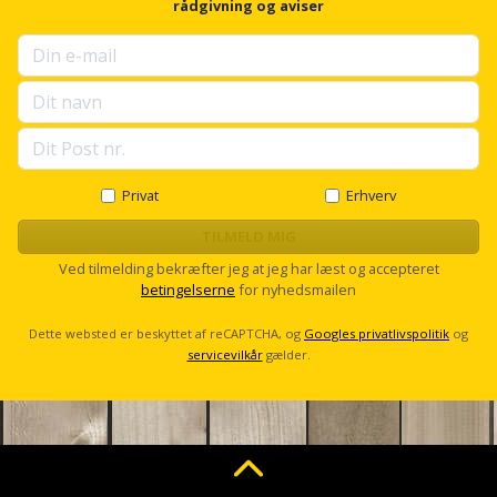
Plastlister
f
Flisevibrator
rådgivning og aviser
Gummibåd
o
Løfteudstyr
r
og
Radonsikring
Føringsskinne
u
kajak
Målebånd
p
Rumdeler
Forlængerledning
s
e
Havemøbler
Markeringsværktøj
l
Sand
Fugepistol
l
Havepleje
og
Mejsel
s
Privat
Erhverv
Fugtmåler
c
grus
r
TILMELD MIG
Haveredskaber
Murerværktøj
o
Gipsskruemaskine
Ved tilmelding bekræfter jeg at jeg har læst og accepteret
Skruer,
l
betingelserne
for nyhedsmailen
Haveslange
Nedstryger
l
bolte
Girafsliber
og
og
Dette websted er beskyttet af reCAPTCHA, og
Googles privatlivspolitik
og
Nøgleværktøj
tilbehør
servicevilkår
gælder.
møtrikker
Girafsliber
Økse
tilbehør
Havetilbehør
Skunklem
Oliekande
Høvl
Hegn
Søm