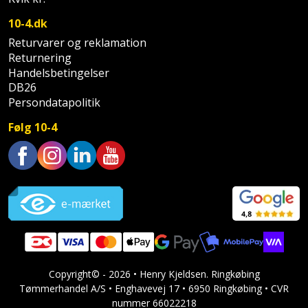
Sav
WinWin
10-4.dk
plader
Kompressor
Lommelygte
Savbuk
Returvarer og reklamation
Returnering
Lader
Merchandise
Savklinge
Handelsbetingelser
DB26
Ligesliber
Mobiltilbehør
Skraber
Persondatapolitik
Limpistol
Følg 10-4
Pavillon
Skruestik
Linjelaser
Personlig
Skruetrækker
Trustpilot
pleje
Loddekolbe
Skruetvinge
Plantekasser
Luftværktøj
Slibeartikler
Postkasse
Måleinstrumenter
Smøring
Copyright© - 2026 • Henry Kjeldsen. Ringkøbing
Postkassestander
og
Malersprøjte
Tømmerhandel A/S • Enghavevej 17 • 6950 Ringkøbing • CVR
rustopløser
nummer 66022218