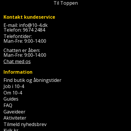
Palleløfter
Til Toppen
Industristøvsuger
Højbede
Sternbeklædning
Polsøger
Kantfræser
Kontakt kundeservice
Højtaler
Tag
E-mail:
info@10-4.dk
og
Telefon:
9674 2484
Profilsaks
Kantlimer
Hylder
tagplader
Telefontider:
Man-Fre: 9:00-14:00
Reb
Kantlimertilbehør
Jagt
Terrassebrædder
Chatten er åben:
og
og
Man-Fre: 9:00-14:00
Kap-
snor
fritid
Chat med os
Terrasseopklodsning
og
Information
Renseservietter
geringssav
Jul
Tråd
Find butik og åbningstider
og
til
Job i 10-4
Kerneboremaskine
Kaffe
wipes
Om 10-4
byggeri
Guides
Klammepistol
Klæbesøm
Sækkelukker
FAQ
Træ
Gaveideer
Klippeværktøj
Køkkenudstyr
Saks
Aktiviteter
Vinduer
Tilmeld nyhedsbrev
Kombokit
Leg
Kvik kr.