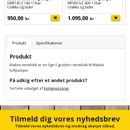
Hammer
Drivhustilbehør
DMP181Z 18V 11bar
MP001GZ 40V 11bar
T
terrassebrædder
U/akku og lader
U/akku og lader
T
Detektor
Robotplæneklipper
Høvl
Elartikler
Lecablokke
950,00
1.095,00
kr.
kr.
Diamantskæremaskine
Robotplæneklipper
og
Kiler
Flagstænger
tilbehør
fundablokke
Diamantslibertilbehør
til
Kloakrenser
Produkt
Specifikationer
Vandpumpe
hus
Lofter
Dykkerpistol
og
Kniv
Produkt
Vertikalskærer
have
Lofttrapper
og
Dyksav
Makita ventilstik er en lige 0 graders ventilstik til Makita
/
luftpumpe.
hobbykniv
mosfjerner
Fuglefoderhus
Murbinder
Excentersliber
På udkig efter et andet produkt?
Koben
Vinduesvasker
Garderobe
Murpap
Se hele udvalget af
kompressorer
.
Excenterslibertilbehør
opbevaring
og
Kridtsnor
A
murfolie
n
Fedtsprøjte
Gavekort
c
Lærlingesæt
h
Tilmeld dig vores nyhedsbrev
Mursten
Flamingoskærer
o
Grill
Landmålerstok
r
Tilmeld vores nyhedsbrev og modtag skarpe tilbud,