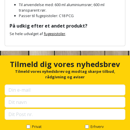
Hammer
Drivhustilbehør
terrassebrædder
Til anvendelse med: 600 ml aluminiumsrør; 600 ml
Detektor
Robotplæneklipper
transparent rør.
Høvl
Elartikler
Passer til fugepistoler: C18 PCG
Lecablokke
Diamantskæremaskine
Robotplæneklipper
og
På udkig efter et andet produkt?
Kiler
Flagstænger
tilbehør
fundablokke
Se hele udvalget af
fugepistoler
.
Diamantslibertilbehør
til
Kloakrenser
A
Vandpumpe
hus
Lofter
n
Dykkerpistol
og
c
Kniv
Vertikalskærer
have
h
Lofttrapper
Tilmeld dig vores nyhedsbrev
og
Dyksav
/
o
hobbykniv
r
Tilmeld vores nyhedsbrev og modtag skarpe tilbud,
mosfjerner
Fuglefoderhus
Murbinder
f
Excentersliber
rådgivning og aviser
o
Koben
Vinduesvasker
Garderobe
Murpap
r
Excenterslibertilbehør
u
opbevaring
og
Kridtsnor
p
murfolie
Fedtsprøjte
s
Gavekort
e
Lærlingesæt
l
Mursten
Flamingoskærer
l
Grill
Landmålerstok
s
Privat
Erhverv