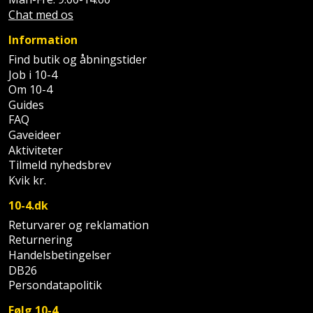
Palleløfter
Industristøvsuger
Højbede
Chat med os
Sternbeklædning
Polsøger
Information
Kantfræser
Højtaler
Tag
Find butik og åbningstider
og
Profilsaks
Kantlimer
Job i 10-4
Hylder
tagplader
Om 10-4
Guides
Reb
Kantlimertilbehør
Jagt
Terrassebrædder
FAQ
og
og
Gaveideer
Kap-
snor
fritid
Aktiviteter
Terrasseopklodsning
og
Tilmeld nyhedsbrev
Renseservietter
geringssav
Jul
Kvik kr.
Tråd
og
til
10-4.dk
Kerneboremaskine
Kaffe
wipes
byggeri
Returvarer og reklamation
Returnering
Klammepistol
Klæbesøm
Sækkelukker
Handelsbetingelser
Træ
DB26
Klippeværktøj
Køkkenudstyr
Saks
Persondatapolitik
Vinduer
Kombokit
Følg 10-4
Leg