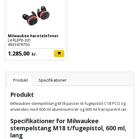
Batteri
kr.
og
Rør
Brænde
Fugtsikring
Fugepistol
Motorenhed
afrensning
og
Betonsliber
og
fittings
Brændeovn
Garageport
Motorsav
Spartelmasse
skumpistol
Guides
Bindemaskine
og
til
Stålvask
Milwaukee høretelefoner
Brandslukker
Gelænder
L4 RLEPB-301
Gevindskærer
kædesav
væg
Bits
4933478750
Gaveideer
Ventilation
Brugskunst
1.285,00
Gips
kr.
Gipsværktøj
Motorsav
Tape
og
Bor
Aktiviteter
og
indeklima
Camping
Grundmursplader
Glasløfter
Bordrundsav
kædesav
Produkt
Specifikationer
tilbehør
Damprengøring
Hardieplank
Glasskærer
Bore-
brædder
Produkt
og
Pælebor
Dørmåtte
Hæftepistol
Milwaukee stempelstang M18 passer til fugepistol C18 PCG og
skruemaskine
Hemsestige
og
anvendes med 600 ml aluminiumsrør og 600 ml transparent rør.
Plæneklipper
Dørrist
-
Borehammer
Specifikationer for
Milwaukee
Isolering
hammer
Plæneklipper
Drivhus
stempelstang M18
t/fugepistol, 600 ml,
Boremaskinetilbehør
tilbehør
lang
Komposit