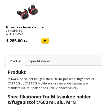
Batteri
kr.
og
Rør
Brænde
Fugtsikring
Fugepistol
Motorenhed
afrensning
og
Betonsliber
og
fittings
Brændeovn
Garageport
Motorsav
Spartelmasse
skumpistol
Guides
Bindemaskine
og
til
Stålvask
Milwaukee høretelefoner
Brandslukker
Gelænder
L4 RLEPB-301
Gevindskærer
kædesav
væg
Bits
4933478750
Gaveideer
Ventilation
Brugskunst
1.285,00
Gips
kr.
Gipsværktøj
Motorsav
Tape
og
Bor
Aktiviteter
og
indeklima
Camping
Grundmursplader
Glasløfter
Bordrundsav
kædesav
Produkt
Specifikationer
tilbehør
Damprengøring
Hardieplank
Glasskærer
Bore-
brædder
Produkt
og
Pælebor
Dørmåtte
Hæftepistol
Milwaukee holder t/fugepistol
t/600 ml passer til fugepistoler
skruemaskine
Hemsestige
og
C18 PCG og C12 PCG. Holderen kan anvende fugemasse i
Plæneklipper
Dørrist
standard 600 ml "pølse"-pak (inkl. 2 endestykker).
-
Borehammer
Isolering
hammer
Plæneklipper
Specifikationer for
Milwaukee holder
Drivhus
t/fugepistol
t/600 ml, alu, M18
Boremaskinetilbehør
tilbehør
Komposit