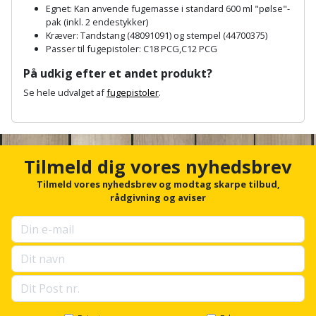
Hammer
Drivhustilbehør
Egnet: Kan anvende fugemasse i standard 600 ml "pølse"-
terrassebrædder
Detektor
Robotplæneklipper
pak (inkl. 2 endestykker)
Høvl
Kræver: Tandstang (48091091) og stempel (44700375)
Elartikler
Lecablokke
Passer til fugepistoler: C18 PCG,C12 PCG
Diamantskæremaskine
Robotplæneklipper
og
Kiler
Flagstænger
På udkig efter et andet produkt?
tilbehør
fundablokke
Diamantslibertilbehør
til
Se hele udvalget af
fugepistoler
.
Kloakrenser
Vandpumpe
hus
Lofter
A
Dykkerpistol
og
n
Kniv
Vertikalskærer
c
have
Lofttrapper
og
Dyksav
h
/
Tilmeld dig vores nyhedsbrev
o
hobbykniv
mosfjerner
Fuglefoderhus
Murbinder
r
Tilmeld vores nyhedsbrev og modtag skarpe tilbud,
Excentersliber
f
rådgivning og aviser
Koben
o
Vinduesvasker
Garderobe
Murpap
Excenterslibertilbehør
r
opbevaring
og
u
Kridtsnor
p
murfolie
Fedtsprøjte
s
Gavekort
Lærlingesæt
e
Mursten
Flamingoskærer
l
Grill
l
Landmålerstok