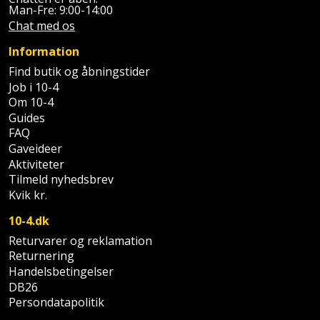
Palleløfter
Industristøvsuger
Højbede
Man-Fre: 9:00-14:00
Sternbeklædning
Chat med os
Polsøger
Kantfræser
Højtaler
Tag
Information
og
Find butik og åbningstider
Profilsaks
Kantlimer
Hylder
Job i 10-4
tagplader
Om 10-4
Reb
Kantlimertilbehør
Jagt
Guides
Terrassebrædder
og
og
FAQ
Kap-
snor
Gaveideer
fritid
Terrasseopklodsning
og
Aktiviteter
Tilmeld nyhedsbrev
Renseservietter
geringssav
Jul
Tråd
Kvik kr.
og
til
Kerneboremaskine
Kaffe
wipes
10-4.dk
byggeri
Returvarer og reklamation
Klammepistol
Klæbesøm
Sækkelukker
Returnering
Træ
Handelsbetingelser
Klippeværktøj
Køkkenudstyr
Saks
DB26
Vinduer
Persondatapolitik
Kombokit
Leg