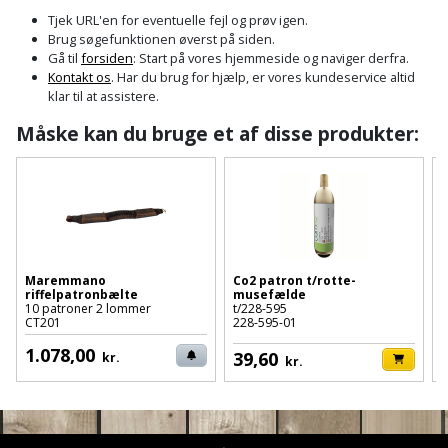
Cement
Fejemaskine
Trægulv
løftebånd
belysning
Tjek URL'en for eventuelle fejl og prøv igen.
og
Affugter
Afdækning
Brug søgefunktionen øverst på siden.
VVS
Generator
mørtel
Vinylgulv
Blæselampe
Arbejdsradio
Gå til
forsiden
: Start på vores hjemmeside og naviger derfra.
til
Kontakt os
. Har du brug for hjælp, er vores kundeservice altid
Bålfad
Armatur
Beklædning
malerarbejde
Græstrimmer
klar til at assistere.
Damp-
Blindnitter
Bajonetsav
og
og
og
Måske kan du bruge et af disse produkter:
Børn
Outlet
bålsted
Gulvplejemidler
vandhaner
Hækkeklipper
Brolæggerværktøj
Bajonetsavklinge
vindspærre
Dame
Batterier
Malerværktøj
Badeværelse
Havetraktor
Byggepladshegn
Bånd-
Dør,
Tilbudsavis
og
dørgreb
Herre
Belægningssten
Maling
Kloak
Højtryksrenser
Byggepladstrapper
bænkslibertilbehør
og
indendørs
og
Belysning
lås
Maremmano
Co2 patron t/rotte-
F
Husvandværk
afløb
Donkraft
riffelpatronbælte
musefælde
K
Båndsav
Log
Maling
10 patroner 2 lommer
t/228-595
5
CT201
228-595-01
Beslag
Fliseopsætning
ind
Kompostkværn
udendørs
Pex
Dorn
Båndsliber
1.078,00
39,60
kr.
rør
kr.
og
Bilpleje
Fugemateriale
Løvsuger
Polyfilla
Fedtpresser
bænksliber
og
og
og
Radiator
Kvik
autotilbehør
Rengøring
lim
Fil
løvblæser