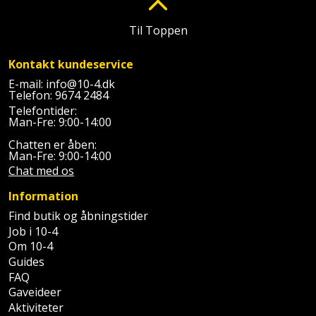
Batteri
kr.
og
Rør
Brænde
Fugtsikring
Fugepistol
Motorenhed
afrensning
og
Til Toppen
Betonsliber
og
fittings
Brændeovn
Garageport
Motorsav
Spartelmasse
skumpistol
Kontakt kundeservice
Guides
Bindemaskine
og
til
Stålvask
E-mail:
info@10-4.dk
Brandslukker
Gelænder
Gevindskærer
Telefon:
9674 2484
kædesav
væg
Bits
Gaveideer
Telefontider:
Ventilation
Brugskunst
Gips
Man-Fre: 9:00-14:00
Gipsværktøj
Motorsav
Tape
og
Bor
Aktiviteter
Chatten er åben:
og
indeklima
Camping
Grundmursplader
Man-Fre: 9:00-14:00
Glasløfter
Bordrundsav
kædesav
Chat med os
tilbehør
Damprengøring
Hardieplank
Glasskærer
Information
Bore-
brædder
Find butik og åbningstider
og
Pælebor
Dørmåtte
Hæftepistol
Job i 10-4
skruemaskine
Hemsestige
og
Om 10-4
Plæneklipper
Dørrist
Guides
-
Borehammer
Isolering
FAQ
hammer
Plæneklipper
Drivhus
Gaveideer
Boremaskinetilbehør
tilbehør
Komposit
Aktiviteter