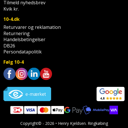
Hammer
Drivhustilbehør
Tilmeld nyhedsbrev
terrassebrædder
Detektor
Kvik kr.
Robotplæneklipper
Høvl
Elartikler
Lecablokke
10-4.dk
Diamantskæremaskine
Robotplæneklipper
og
Returvarer og reklamation
Kiler
Flagstænger
tilbehør
fundablokke
Returnering
Diamantslibertilbehør
til
Handelsbetingelser
Kloakrenser
Vandpumpe
hus
DB26
Lofter
Dykkerpistol
og
Persondatapolitik
Kniv
Vertikalskærer
have
Lofttrapper
Følg 10-4
og
Dyksav
/
hobbykniv
mosfjerner
Fuglefoderhus
Murbinder
Excentersliber
Trustpilot
Koben
Vinduesvasker
Garderobe
Murpap
Excenterslibertilbehør
opbevaring
og
Kridtsnor
murfolie
Fedtsprøjte
Gavekort
Lærlingesæt
Mursten
Flamingoskærer
Grill
Copyright© - 2026 • Henry Kjeldsen. Ringkøbing
Landmålerstok