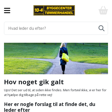
Forside
10-
4
-
Byggematerialer
billigt
online
Aluprofiler
Gulve
byggemarked
og
tømmerhandel
Armering
Fliser
Værktøj
-
og
Klik
Asfalt
Afmærkning
Elværktøj
klinker
og
byg
Befæstigelse
Arbejdsbuk
Afkortersav
Havemaskiner
Gulvtilbehør
Bordplade
Arbejdsvogn
Afstandsmåler
Brændekløver
Hus,
Gulvunderlag
Hov noget gik galt
have
Byggeplader
Bærehåndtag
Arbejdsbord
Buskrydder
Gulvvarme
Ups! Det ser ud til, at siden ikke findes. Men fortvivl ikke, vi er her for
og
at hjælpe dig tilbage på rette vej!
fritid
Bygningsbeslag
Båndstrammer
Arbejdslamper
Dykpumpe
Laminatgulv
Her er nogle forslag til at finde det, du
og
og
leder efter
Affaldssortering
Maling