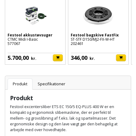
Batteri
kr.
og
Rør
Brænde
Fugtsikring
Fugepistol
Motorenhed
afrensning
og
Betonsliber
og
fittings
Brændeovn
Garageport
Motorsav
Spartelmasse
skumpistol
Guides
Bindemaskine
og
til
Stålvask
Festool akkustøvsuger
Festool bagskive FastFix
F
Brandslukker
Gelænder
CTMC Midi I-Basic
ST-STF D150/MJ2-FX-W-HT
S
Gevindskærer
kædesav
væg
Bits
577067
202461
Gaveideer
Ventilation
Brugskunst
Gips
f
Gipsværktøj
Motorsav
Tape
og
Bor
5.700,00
346,00
kr.
kr.
Aktiviteter
og
indeklima
Camping
Grundmursplader
Glasløfter
Bordrundsav
kædesav
tilbehør
Damprengøring
Hardieplank
Glasskærer
Produkt
Specifikationer
Bore-
brædder
og
Pælebor
Dørmåtte
Produkt
Hæftepistol
skruemaskine
Hemsestige
og
Festool excentersliber ETS EC 150/5 EQ-PLUS 400 W er en
Plæneklipper
Dørrist
kompakt og ergonomisk slibemaskine, der er perfekt til
-
Borehammer
Isolering
mellem- og grovslibning af f.eks. lak og spartelmasser. Det
hammer
Plæneklipper
Drivhus
ergonomiske design og den lave vægt gør den behagelig at
arbejde med over hovedhøjde.
Boremaskinetilbehør
tilbehør
Komposit