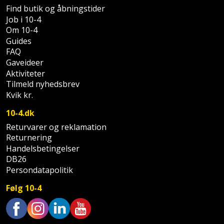
Find butik og åbningstider
Slibemaskine
Varmepumpeskjuler
Job i 10-4
Om 10-4
Sømpistol
Velux
Guides
FAQ
gardin
Sømpistoltilbehør
Gaveideer
Aktiviteter
Spånsuger
Tilmeld nyhedsbrev
Kvik kr.
Stiftepistol
10-4.dk
Returvarer og reklamation
Stiksav
Returnering
Handelsbetingelser
Stiksavsklinge
DB26
Persondatapolitik
Støvblæser
Følg 10-4
Støvsugertilbehør
Svejseværk