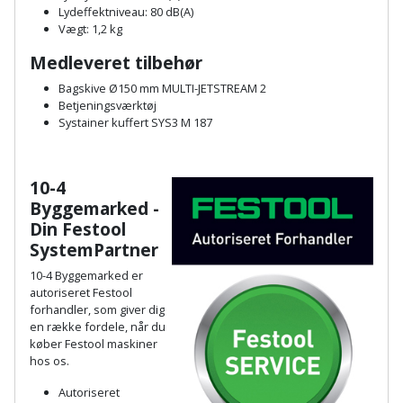
Plastlister
Flisevibrator
Lydeffektniveau: 80 dB(A)
Gummibåd
Løfteudstyr
Vægt: 1,2 kg
og
Radonsikring
Føringsskinne
Medleveret tilbehør
kajak
Målebånd
Rumdeler
Bagskive Ø150 mm MULTI-JETSTREAM 2
Forlængerledning
Betjeningsværktøj
Havemøbler
Markeringsværktøj
Systainer kuffert SYS3 M 187
Sand
Fugepistol
Havepleje
og
Mejsel
Fugtmåler
grus
10-4
Haveredskaber
Murerværktøj
Byggemarked -
Gipsskruemaskine
Skruer,
Din Festool
Haveslange
Nedstryger
bolte
SystemPartner
Girafsliber
og
og
10-4 Byggemarked er
Nøgleværktøj
tilbehør
autoriseret Festool
møtrikker
Girafsliber
forhandler, som giver dig
Økse
tilbehør
en række fordele, når du
Havetilbehør
Skunklem
køber Festool maskin
er
hos
os.
Oliekande
Høvl
Hegn
Søm
Autoriseret