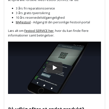
Sav
WinWin
3 års fri reparationsservice
plader
Kompressor
Lommelygte
Savbuk
3 års gratis tyverisikring
10 års reservedelstilgængelighed
Lader
Merchandise
MyFestool
- Adgang til din personlige Festool-portal
Savklinge
Læs alt om
Festool SERVICE her
, hvor du kan finde flere
Ligesliber
Mobiltilbehør
Skraber
informationer samt betingelser.
Limpistol
Pavillon
Skruestik
Linjelaser
Personlig
Skruetrækker
pleje
Loddekolbe
Skruetvinge
Play
Plantekasser
Luftværktøj
Slibeartikler
Postkasse
Måleinstrumenter
Smøring
Postkassestander
og
Malersprøjte
rustopløser