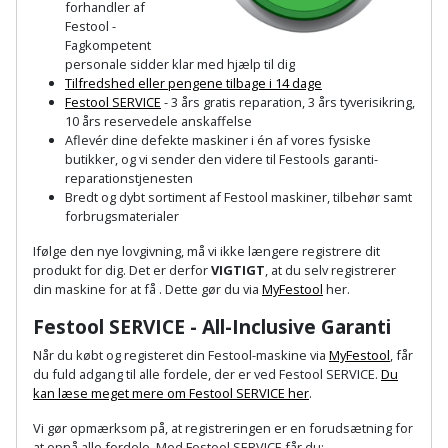
forhandler af
Palleløfter
Industristøvsuger
Højbede
Sternbeklædning
Festool -
Fagkompetent
Polsøger
Kantfræser
Højtaler
personale sidder klar med hjælp til dig
Tag
Tilfredshed eller pengene tilbage i 14 dage
og
Festool SERVICE
- 3 års gratis reparation, 3 års tyverisikring,
Profilsaks
Kantlimer
Hylder
tagplader
10 års reservedele anskaffelse
Aflevér dine defekte maskiner i én af vores fysiske
Reb
Kantlimertilbehør
Jagt
butikker, og vi sender den videre til Festools garanti-
Terrassebrædder
og
reparationstjenesten
og
Bredt og dybt sortiment af Festool maskiner, tilbehør samt
Kap-
snor
fritid
Terrasseopklodsning
forbrugsmaterialer
og
Renseservietter
Ifølge den nye lovgivning, må vi ikke længere registrere dit
geringssav
Jul
Tråd
produkt for dig. Det er derfor
VIGTIGT
, at du selv registrerer
og
din maskine for at få . Dette gør du via
MyFestool
her.
til
Kerneboremaskine
Kaffe
wipes
byggeri
Festool SERVICE - All-Inclusive Garanti
Klammepistol
Klæbesøm
Sækkelukker
Når du købt og registeret din Festool-maskine via
MyFestool
, får
Træ
du fuld adgang til alle fordele, der er ved Festool SERVICE.
Du
kan læse meget mere om Festool SERVICE her
.
Klippeværktøj
Køkkenudstyr
Saks
Vinduer
Vi gør opmærksom på, at registreringen er en forudsætning for
Kombokit
Leg
at opnå alle fordele.
Med Festool SERVICE får du: