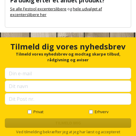
På udkig efter et andet produkt?
Prepping
Mejselhammer
Soldater
Se alle Festool excenterslibere
og
hele udvalget af
Presenning
excenterslibere her
støtte
Multicutter
A
og
Redskabsskur
n
teleskopstøtte
Multicuttertilbehør
c
h
Rengøring
Tilmeld dig vores nyhedsbrev
Stålbørste
Multisliber
o
r
Tilmeld vores nyhedsbrev og modtag skarpe tilbud,
Shelter
f
rådgivning og aviser
Stemmejern
Nedbrydningshammer
o
r
Sikkerhed
Stige
Overfræser
u
i
p
hjemmet
s
Stillads
Overfræsertilbehør
e
l
Skadedyrsbekæmpelse
Tænger
Polermaskine
l
s
Privat
Erhverv
Skraldespandsskjuler
c
Tagpapbrænder
Rillefræser
r
TILMELD MIG
o
Skydelåge
Ved tilmelding bekræfter jeg at jeg har læst og accepteret
Tapetværktøj
Røreværk
l