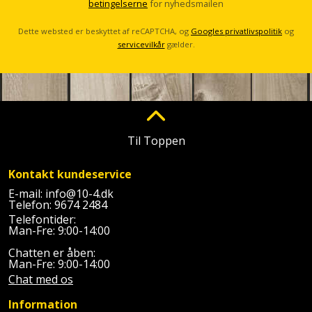
betingelserne
for nyhedsmailen
l
Støttemur
Tommestok
Rotationslaser
Dette websted er beskyttet af reCAPTCHA, og
Googles privatlivspolitik
og
servicevilkår
gælder.
Støvsuger
Tømrervinkel
Rundsav
Strygejern
Tragt
Rundsavsklinge
Terrassevarmer
Ud-
Rystepudser
Til Toppen
og
Tømidler
Rystepudsertilbehør
aftrækker
Kontakt kundeservice
Tørrestativ
Slagboremaskine
E-mail:
info@10-4.dk
Værktøjskasse
Telefon:
9674 2484
og
Trappevanger
Telefontider:
Slagnøgle
Man-Fre: 9:00-14:00
opbevaring
Udebruser
Chatten er åben:
Slagnøgletilbehør
Man-Fre: 9:00-14:00
Værktøjssæt
afskærmning
Chat med os
Slagskruetrækker
Vaterpas
Varme
Information