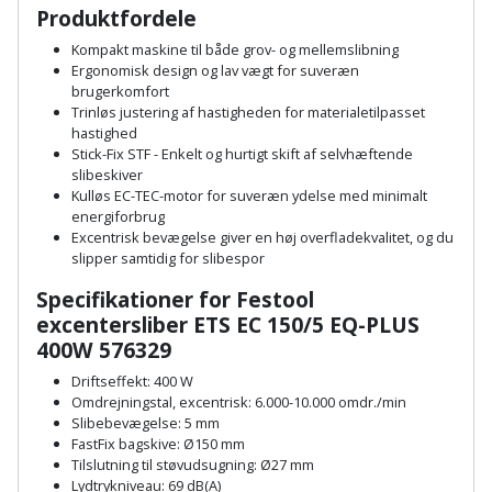
Hammer
Drivhustilbehør
Produktfordele
terrassebrædder
Detektor
Robotplæneklipper
Kompakt maskine til både grov- og mellemslibning
Høvl
Elartikler
Lecablokke
Ergonomisk design og lav vægt for suveræn
Diamantskæremaskine
Robotplæneklipper
brugerkomfort
og
Kiler
Flagstænger
Trinløs justering af hastigheden for materialetilpasset
tilbehør
fundablokke
hastighed
Diamantslibertilbehør
til
Stick-Fix STF - Enkelt og hurtigt skift af selvhæftende
Kloakrenser
Vandpumpe
hus
slibeskiver
Lofter
Dykkerpistol
Kulløs EC-TEC-motor for suveræn ydelse med minimalt
og
Kniv
energiforbrug
Vertikalskærer
have
Lofttrapper
Excentrisk bevægelse giver en høj overfladekvalitet, og du
og
Dyksav
/
slipper samtidig for slibespor
hobbykniv
mosfjerner
Fuglefoderhus
Murbinder
Excentersliber
Specifikationer for Festool
Koben
excentersliber ETS EC 150/5 EQ-PLUS
Vinduesvasker
Garderobe
Murpap
Excenterslibertilbehør
400W 576329
opbevaring
og
Kridtsnor
Driftseffekt: 400 W
murfolie
Fedtsprøjte
Omdrejningstal, excentrisk: 6.000-10.000 omdr./min
Gavekort
Lærlingesæt
Slibebevægelse: 5 mm
Mursten
FastFix bagskive: Ø150 mm
Flamingoskærer
Grill
Tilslutning til støvudsugning: Ø27 mm
Landmålerstok
Lydtrykniveau: 69 dB(A)