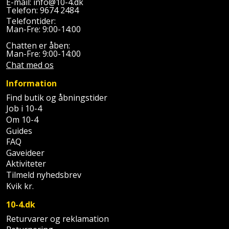
E-mail:
info@10-4.dk
Plastlister
Flisevibrator
Telefon:
9674 2484
Gummibåd
Løfteudstyr
Telefontider:
og
Radonsikring
Føringsskinne
Man-Fre: 9:00-14:00
kajak
Målebånd
Chatten er åben:
Rumdeler
Forlængerledning
Man-Fre: 9:00-14:00
Havemøbler
Chat med os
Markeringsværktøj
Sand
Fugepistol
Information
Havepleje
og
Mejsel
Find butik og åbningstider
Fugtmåler
grus
Job i 10-4
Haveredskaber
Murerværktøj
Om 10-4
Gipsskruemaskine
Skruer,
Guides
Haveslange
Nedstryger
bolte
FAQ
Girafsliber
og
Gaveideer
og
Nøgleværktøj
tilbehør
Aktiviteter
møtrikker
Girafsliber
Tilmeld nyhedsbrev
Økse
Kvik kr.
tilbehør
Havetilbehør
Skunklem
10-4.dk
Oliekande
Høvl
Hegn
Søm
Returvarer og reklamation