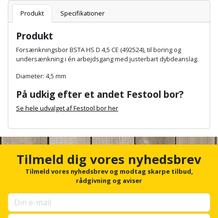
Batteri
kr.
og
Rør
Brænde
Produkt
Specifikationer
Fugtsikring
Fugepistol
Motorenhed
afrensning
og
Betonsliber
og
fittings
Produkt
Brændeovn
Garageport
Motorsav
Spartelmasse
skumpistol
Guides
Bindemaskine
Forsænkningsbor BSTA HS D 4,5 CE (492524), til boring og
og
til
Stålvask
undersænkning i én arbejdsgang med justerbart dybdeanslag.
Brandslukker
Gelænder
Gevindskærer
kædesav
væg
Bits
Gaveideer
Diameter: 4,5 mm
Ventilation
Brugskunst
Gips
Gipsværktøj
Motorsav
Tape
og
Bor
På udkig efter et andet Festool bor?
Aktiviteter
og
indeklima
Camping
Grundmursplader
Se hele udvalget af Festool bor her
Glasløfter
Bordrundsav
kædesav
A
tilbehør
Damprengøring
Hardieplank
Glasskærer
n
Bore-
brædder
c
og
Pælebor
Dørmåtte
h
Tilmeld dig vores nyhedsbrev
Hæftepistol
o
skruemaskine
Hemsestige
og
r
Tilmeld vores nyhedsbrev og modtag skarpe tilbud,
Plæneklipper
Dørrist
f
rådgivning og aviser
-
Borehammer
Isolering
o
hammer
Plæneklipper
Drivhus
r
u
Boremaskinetilbehør
tilbehør
Komposit
p