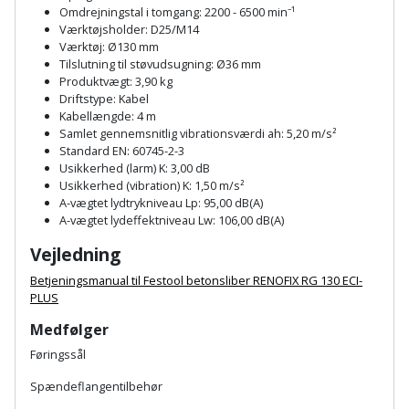
Prepping
Omdrejningstal i tomgang: 2200 - 6500 min⁻¹
Mejselhammer
Soldater
Værktøjsholder: D25/M14
Presenning
Værktøj: Ø130 mm
støtte
Multicutter
Tilslutning til støvudsugning: Ø36 mm
og
Produktvægt: 3,90 kg
Redskabsskur
Driftstype: Kabel
teleskopstøtte
Multicuttertilbehør
Kabellængde: 4 m
Rengøring
Samlet gennemsnitlig vibrationsværdi ah: 5,20 m/s²
Stålbørste
Multisliber
Standard EN: 60745-2-3
Usikkerhed (larm) K: 3,00 dB
Shelter
Usikkerhed (vibration) K: 1,50 m/s²
Stemmejern
Nedbrydningshammer
A-vægtet lydtrykniveau Lp: 95,00 dB(A)
Sikkerhed
A-vægtet lydeffektniveau Lw: 106,00 dB(A)
Stige
Overfræser
i
Vejledning
hjemmet
Stillads
Overfræsertilbehør
Betjeningsmanual til Festool betonsliber RENOFIX RG 130 ECI-
PLUS
Skadedyrsbekæmpelse
Tænger
Polermaskine
Medfølger
Skraldespandsskjuler
Føringssål
Tagpapbrænder
Rillefræser
Spændeflangentilbehør
Skydelåge
Tapetværktøj
Røreværk