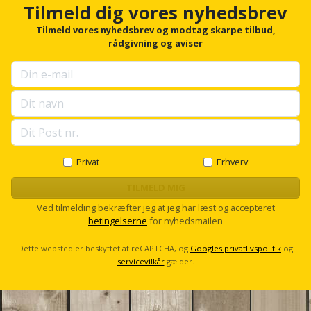
h
Tilmeld dig vores nyhedsbrev
o
r
Tilmeld vores nyhedsbrev og modtag skarpe tilbud,
f
rådgivning og aviser
o
r
u
p
s
e
l
l
s
Privat
Erhverv
c
r
TILMELD MIG
o
Ved tilmelding bekræfter jeg at jeg har læst og accepteret
l
betingelserne
for nyhedsmailen
l
Dette websted er beskyttet af reCAPTCHA, og
Googles privatlivspolitik
og
servicevilkår
gælder.