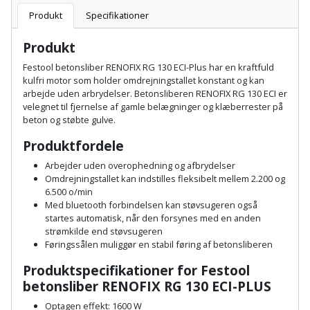
Sav
WinWin
Produkt
Specifikationer
plader
Kompressor
Lommelygte
Savbuk
Produkt
Lader
Merchandise
Savklinge
Festool betonsliber RENOFIX RG 130 ECI-Plus har en kraftfuld
kulfri motor som holder omdrejningstallet konstant og kan
Ligesliber
arbejde uden arbrydelser. Betonsliberen RENOFIX RG 130 ECI er
Mobiltilbehør
Skraber
velegnet til fjernelse af gamle belægninger og klæberrester på
beton og støbte gulve.
Limpistol
Pavillon
Skruestik
Produktfordele
Linjelaser
Personlig
Skruetrækker
Arbejder uden overophedning og afbrydelser
pleje
Omdrejningstallet kan indstilles fleksibelt mellem 2.200 og
Loddekolbe
6.500 o/min
Skruetvinge
Med bluetooth forbindelsen kan støvsugeren også
Plantekasser
startes automatisk, når den forsynes med en anden
Luftværktøj
Slibeartikler
strømkilde end støvsugeren
Postkasse
Føringssålen muliggør en stabil føring af betonsliberen
Måleinstrumenter
Smøring
Produktspecifikationer for Festool
Postkassestander
og
betonsliber RENOFIX RG 130 ECI-PLUS
Malersprøjte
rustopløser
Optagen effekt: 1600 W