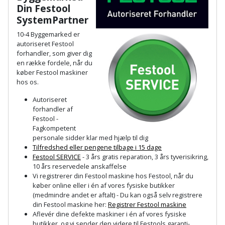
Din Festool
Slibemaskine
Varmepumpeskjuler
SystemPartner
Sømpistol
10-4 Byggemarked er
Velux
autoriseret Festool
forhandler, som giver dig
gardin
Sømpistoltilbehør
en række fordele, når du
køber Festool maskin
er
Spånsuger
hos
os.
Autoriseret
Stiftepistol
forhandler af
Festool -
Stiksav
Fagkompetent
personale sidder klar med hjælp til dig
Tilfredshed eller pengene tilbage i 15 dage
Stiksavsklinge
Festool SERVICE
- 3 års gratis reparation, 3 års tyverisikring,
10 års reservedele anskaffelse
Støvblæser
Vi registrerer din Festool maskine hos Festool, når du
køber online eller i én af vores fysiske butikker
(medmindre andet er aftalt) - Du kan også selv registrere
Støvsugertilbehør
din Festool maskine her:
Registrer Festool maskine
Aflevér dine defekte maskiner i én af vores fysiske
Svejseværk
butikker, og vi sender den videre til Festools garanti-