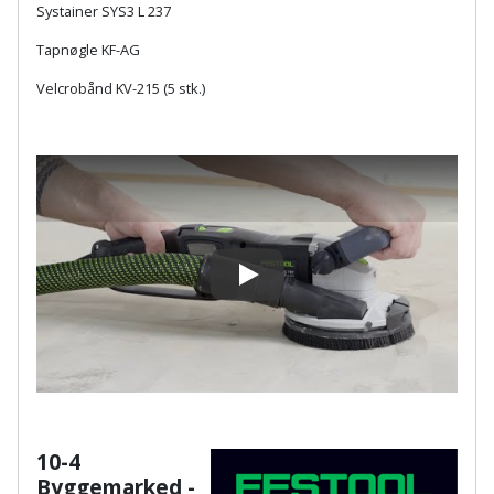
Systainer SYS3 L 237
Støttemur
Tommestok
Rotationslaser
Tapnøgle KF-AG
Støvsuger
Velcrobånd KV-215 (5 stk.)
Tømrervinkel
Rundsav
Strygejern
Tragt
Rundsavsklinge
Terrassevarmer
Ud-
Rystepudser
og
Tømidler
Rystepudsertilbehør
aftrækker
Play
Tørrestativ
Slagboremaskine
Værktøjskasse
og
Trappevanger
Slagnøgle
opbevaring
Udebruser
Slagnøgletilbehør
Værktøjssæt
afskærmning
10-4
Slagskruetrækker
Vaterpas
Varme
Byggemarked -