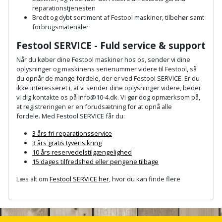
reparationstjenesten
og
Bredt og dybt sortiment af Festool maskiner, tilbehør samt
svejsemaskine
forbrugsmaterialer
Festool SERVICE - Fuld service & support
Tagpladeværktøj
Når du køber dine Festool maskiner hos os, sender vi dine
oplysninger og maskinens serienummer videre til Festool, så
Trekantsliber
du opnår de mange fordele, der er ved Festool SERVICE. Er du
ikke interesseret i, at vi sender dine oplysninger videre, beder
Trekantslibertilbehør
vi dig kontakte os på info@10-4.dk. Vi gør dog opmærksom på,
at registreringen er en forudsætning for at opnå alle
fordele.
Med Festool SERVICE får du:
Vægscanner
3 års fri reparationsservice
Varmekanon
3 års gratis tyverisikring
10 års reservedelstilgængelighed
15 dages tilfredshed eller pengene tilbage
Varmepistol
Læs alt om
Festool SERVICE her
, hvor du kan finde flere
Vinkelsliber
A
n
Vinkelslibertilbehør
c