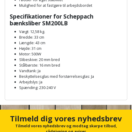
Hammer
Drivhustilbehør
terrassebrædder
Mulighed for at fastgøre til arbejdsbordet
Detektor
Robotplæneklipper
Høvl
Elartikler
Specifikationer for Scheppach
Lecablokke
bænksliber SM200LB
Diamantskæremaskine
Robotplæneklipper
og
Kiler
Flagstænger
tilbehør
Vægt: 12,58 kg.
fundablokke
Diamantslibertilbehør
til
Bredde: 33 cm
Kloakrenser
Længde: 43 cm
Vandpumpe
hus
Lofter
Højde: 31 cm
Dykkerpistol
og
Motor: 500W
Kniv
Vertikalskærer
Slibeskive: 20 mm bred
have
Lofttrapper
og
Dyksav
Stålbørste: 16 mm bred
/
Vandtank: Ja
hobbykniv
mosfjerner
Fuglefoderhus
Murbinder
Beskyttelsesglas med forstørrelsesglas: Ja
Excentersliber
Arbejdslys: Ja
Koben
Spænding: 230-240 V
Vinduesvasker
Garderobe
Murpap
Excenterslibertilbehør
opbevaring
og
A
Kridtsnor
n
murfolie
Fedtsprøjte
c
Gavekort
Lærlingesæt
h
Tilmeld dig vores nyhedsbrev
Mursten
Flamingoskærer
o
Grill
r
Tilmeld vores nyhedsbrev og modtag skarpe tilbud,
Landmålerstok
f
rådgivning og aviser