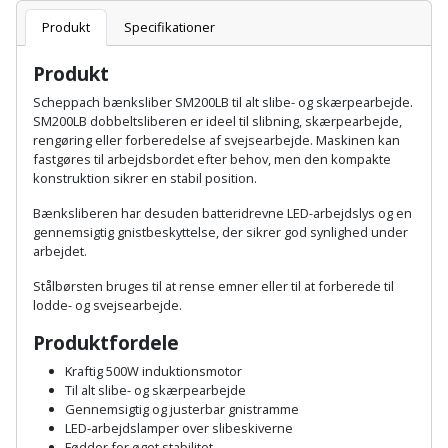
Batteri
kr.
og
Rør
Brænde
Produkt
Specifikationer
Fugtsikring
Fugepistol
Motorenhed
afrensning
og
Betonsliber
og
fittings
Produkt
Brændeovn
Garageport
Motorsav
Spartelmasse
skumpistol
Guides
Bindemaskine
Scheppach bænksliber SM200LB til alt slibe- og skærpearbejde.
og
til
Stålvask
SM200LB dobbeltsliberen er ideel til slibning, skærpearbejde,
Brandslukker
Gelænder
Gevindskærer
kædesav
væg
Bits
rengøring eller forberedelse af svejsearbejde. Maskinen kan
Gaveideer
Ventilation
fastgøres til arbejdsbordet efter behov, men den kompakte
Brugskunst
Gips
konstruktion sikrer en stabil position.
Gipsværktøj
Motorsav
Tape
og
Bor
Aktiviteter
og
indeklima
Bænksliberen har desuden batteridrevne LED-arbejdslys og en
Camping
Grundmursplader
Glasløfter
gennemsigtig gnistbeskyttelse, der sikrer god synlighed under
Bordrundsav
kædesav
arbejdet.
tilbehør
Damprengøring
Hardieplank
Glasskærer
Bore-
Stålbørsten bruges til at rense emner eller til at forberede til
brædder
lodde- og svejsearbejde.
og
Pælebor
Dørmåtte
Hæftepistol
skruemaskine
Produktfordele
Hemsestige
og
Plæneklipper
Dørrist
Kraftig 500W induktionsmotor
-
Borehammer
Isolering
Til alt slibe- og skærpearbejde
hammer
Plæneklipper
Drivhus
Gennemsigtig og justerbar gnistramme
LED-arbejdslamper over slibeskiverne
Boremaskinetilbehør
tilbehør
Komposit
Fødder for øget stabilitet