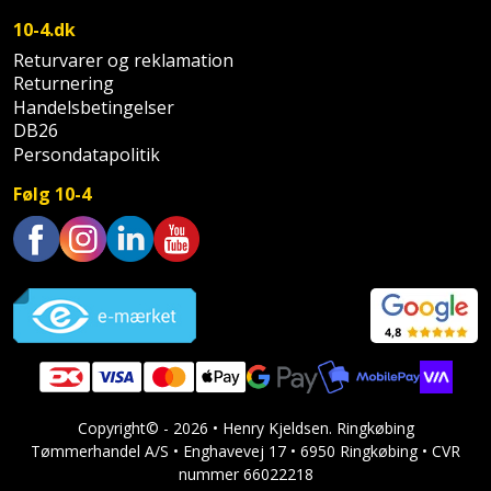
Sav
WinWin
10-4.dk
plader
Kompressor
Lommelygte
Savbuk
Returvarer og reklamation
Returnering
Lader
Merchandise
Savklinge
Handelsbetingelser
DB26
Ligesliber
Mobiltilbehør
Persondatapolitik
Skraber
Følg 10-4
Limpistol
Pavillon
Skruestik
Linjelaser
Personlig
Skruetrækker
Trustpilot
pleje
Loddekolbe
Skruetvinge
Plantekasser
Luftværktøj
Slibeartikler
Postkasse
Måleinstrumenter
Smøring
Copyright© - 2026 • Henry Kjeldsen. Ringkøbing
Postkassestander
og
Tømmerhandel A/S • Enghavevej 17 • 6950 Ringkøbing • CVR
Malersprøjte
rustopløser
nummer 66022218