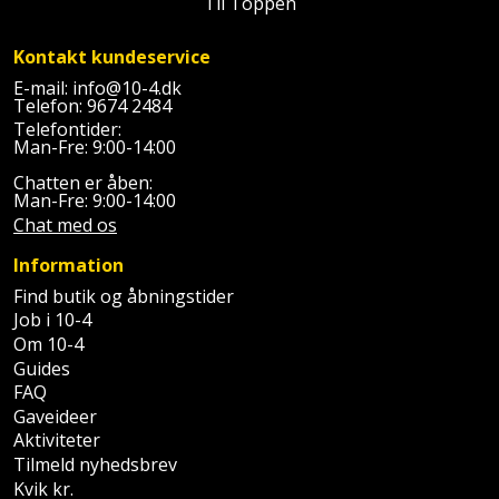
Til Toppen
Palleløfter
Industristøvsuger
Højbede
Sternbeklædning
Kontakt kundeservice
Polsøger
Kantfræser
Højtaler
Tag
E-mail:
info@10-4.dk
Telefon:
9674 2484
og
Profilsaks
Kantlimer
Hylder
Telefontider:
tagplader
Man-Fre: 9:00-14:00
Reb
Kantlimertilbehør
Jagt
Chatten er åben:
Terrassebrædder
og
Man-Fre: 9:00-14:00
og
Kap-
Chat med os
snor
fritid
Terrasseopklodsning
og
Information
Renseservietter
geringssav
Jul
Tråd
Find butik og åbningstider
og
Job i 10-4
til
Kerneboremaskine
Kaffe
wipes
Om 10-4
byggeri
Guides
Klammepistol
Klæbesøm
FAQ
Sækkelukker
Træ
Gaveideer
Klippeværktøj
Aktiviteter
Køkkenudstyr
Saks
Vinduer
Tilmeld nyhedsbrev
Kvik kr.
Kombokit
Leg