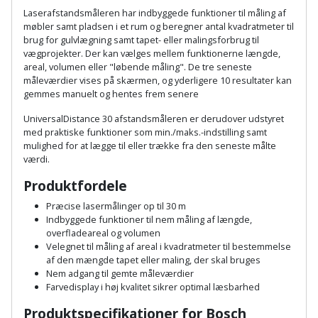
Hammer
Drivhustilbehør
terrassebrædder
Laserafstandsmåleren har indbyggede funktioner til måling af
Detektor
Robotplæneklipper
møbler samt pladsen i et rum og beregner antal kvadratmeter til
Høvl
Elartikler
brug for gulvlægning samt tapet- eller malingsforbrug til
Lecablokke
vægprojekter. Der kan vælges mellem funktionerne længde,
Diamantskæremaskine
Robotplæneklipper
og
areal, volumen eller "løbende måling". De tre seneste
Kiler
Flagstænger
tilbehør
fundablokke
måleværdier vises på skærmen, og yderligere 10 resultater kan
Diamantslibertilbehør
til
gemmes manuelt og hentes frem senere
Kloakrenser
Vandpumpe
hus
Lofter
UniversalDistance 30 afstandsmåleren er derudover udstyret
Dykkerpistol
og
med
praktiske funktioner som min./maks.-indstilling samt
Kniv
Vertikalskærer
mulighed for at lægge til eller trække fra den seneste målte
have
Lofttrapper
og
Dyksav
værdi.
/
hobbykniv
mosfjerner
Fuglefoderhus
Murbinder
Produktfordele
Excentersliber
Præcise lasermålinger op til 30 m
Koben
Vinduesvasker
Garderobe
Murpap
Indbyggede funktioner til nem måling af længde,
Excenterslibertilbehør
opbevaring
overfladeareal og volumen
og
Kridtsnor
Velegnet til måling af areal i kvadratmeter til bestemmelse
murfolie
Fedtsprøjte
af den mængde tapet eller maling, der skal bruges
Gavekort
Lærlingesæt
Nem adgang til gemte måleværdier
Mursten
Farvedisplay i høj kvalitet sikrer optimal læsbarhed
Flamingoskærer
Grill
Landmålerstok
Produktspecifikationer for
Bosch