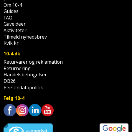
Prepping
Om 10-4
Mejselhammer
Soldater
Guides
Presenning
støtte
FAQ
Multicutter
Gaveideer
og
Redskabsskur
Aktiviteter
teleskopstøtte
Multicuttertilbehør
Tilmeld nyhedsbrev
Rengøring
Kvik kr.
Stålbørste
Multisliber
10-4.dk
Shelter
Stemmejern
Nedbrydningshammer
Returvarer og reklamation
Returnering
Sikkerhed
Stige
Handelsbetingelser
Overfræser
i
DB26
hjemmet
Persondatapolitik
Stillads
Overfræsertilbehør
Følg 10-4
Skadedyrsbekæmpelse
Tænger
Polermaskine
Skraldespandsskjuler
Tagpapbrænder
Rillefræser
Trustpilot
Skydelåge
Tapetværktøj
Røreværk