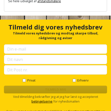
Se hele udvalget af
afstandsmålere
Palleløfter
Industristøvsuger
Højbede
Sternbeklædning
A
Polsøger
Kantfræser
n
Højtaler
Tag
c
og
h
Tilmeld dig vores nyhedsbrev
Profilsaks
Kantlimer
Hylder
o
tagplader
r
Tilmeld vores nyhedsbrev og modtag skarpe tilbud,
Reb
Kantlimertilbehør
f
Jagt
rådgivning og aviser
Terrassebrædder
o
og
og
r
Kap-
snor
fritid
u
Terrasseopklodsning
og
p
s
Renseservietter
geringssav
Jul
Tråd
e
og
l
til
Kerneboremaskine
Kaffe
l
wipes
byggeri
s
Privat
Erhverv
c
Klammepistol
Klæbesøm
Sækkelukker
r
TILMELD MIG
Træ
o
Ved tilmelding bekræfter jeg at jeg har læst og accepteret
Klippeværktøj
Køkkenudstyr
Saks
l
betingelserne
for nyhedsmailen
Vinduer
l
Kombokit
Leg