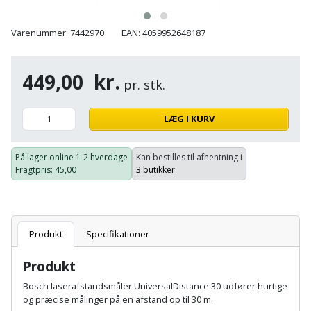
Batteri
kr.
og
Rør
Brænde
Fugtsikring
Fugepistol
Motorenhed
afrensning
og
Betonsliber
Varenummer: 7442970
EAN: 4059952648187
og
fittings
Brændeovn
Garageport
Motorsav
Spartelmasse
skumpistol
Guides
Bindemaskine
og
449,00
kr.
til
Stålvask
pr. stk.
Brandslukker
Gelænder
Gevindskærer
kædesav
væg
Bits
Gaveideer
Ventilation
Brugskunst
Gips
LÆG I KURV
Gipsværktøj
Motorsav
Tape
og
Bor
Aktiviteter
og
indeklima
Camping
Grundmursplader
Glasløfter
På lager online
1-2 hverdage
Kan bestilles til afhentning i
Bordrundsav
kædesav
Fragtpris
: 45,00
3 butikker
tilbehør
Damprengøring
Hardieplank
Glasskærer
Bore-
brædder
og
Pælebor
Dørmåtte
Hæftepistol
skruemaskine
Produkt
Specifikationer
Hemsestige
og
Plæneklipper
Dørrist
-
Produkt
Borehammer
Isolering
hammer
Plæneklipper
Drivhus
Bosch laserafstandsmåler
UniversalDistance 30 udfører hurtige
Boremaskinetilbehør
tilbehør
og præcise
målinger på en afstand op til 30 m.
Komposit