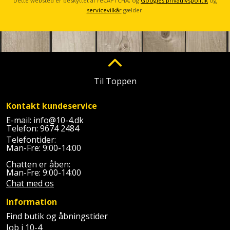
Sav
Dette websted er beskyttet af reCAPTCHA, og
Googles privatlivspolitik
og
WinWin
servicevilkår
gælder.
plader
Kompressor
Lommelygte
Savbuk
Lader
Merchandise
Savklinge
Ligesliber
Mobiltilbehør
Skraber
Til Toppen
Limpistol
Pavillon
Skruestik
Kontakt kundeservice
Linjelaser
Personlig
E-mail:
info@10-4.dk
Skruetrækker
Telefon:
9674 2484
pleje
Telefontider:
Loddekolbe
Skruetvinge
Man-Fre: 9:00-14:00
Plantekasser
Chatten er åben:
Luftværktøj
Slibeartikler
Man-Fre: 9:00-14:00
Postkasse
Chat med os
Måleinstrumenter
Smøring
Information
Postkassestander
og
Malersprøjte
Find butik og åbningstider
rustopløser
Job i 10-4