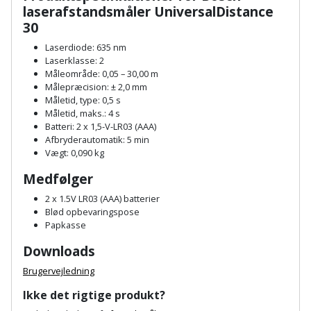
Plastlister
Flisevibrator
laserafstandsmåler
UniversalDistance
Gummibåd
Løfteudstyr
30
og
Radonsikring
Føringsskinne
Laserdiode: 635 nm
kajak
Målebånd
Laserklasse: 2
Rumdeler
Forlængerledning
Måleområde: 0,05 – 30,00 m
Havemøbler
Målepræcision: ± 2,0 mm
Markeringsværktøj
Sand
Måletid, type: 0,5 s
Fugepistol
Måletid, maks.: 4 s
Havepleje
og
Mejsel
Batteri: 2 x 1,5-V-LR03 (AAA)
Fugtmåler
grus
Afbryderautomatik: 5 min
Haveredskaber
Murerværktøj
Vægt: 0,090 kg
Gipsskruemaskine
Skruer,
Medfølger
Haveslange
Nedstryger
bolte
2 x 1.5V LR03 (AAA) batterier
Girafsliber
og
og
Blød opbevaringspose
Nøgleværktøj
tilbehør
Papkasse
møtrikker
Girafsliber
Downloads
Økse
tilbehør
Havetilbehør
Skunklem
Brugervejledning
Oliekande
Høvl
Hegn
Søm
Ikke det rigtige produkt?