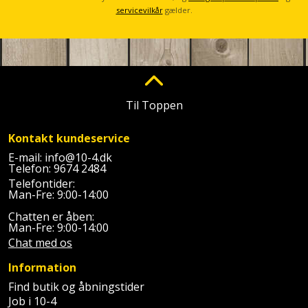
Prepping
Mejselhammer
servicevilkår
gælder.
Soldater
Presenning
støtte
Multicutter
og
Redskabsskur
teleskopstøtte
Multicuttertilbehør
Rengøring
Til Toppen
Stålbørste
Multisliber
Shelter
Kontakt kundeservice
Stemmejern
Nedbrydningshammer
E-mail:
info@10-4.dk
Sikkerhed
Telefon:
9674 2484
Stige
Overfræser
i
Telefontider:
Man-Fre: 9:00-14:00
hjemmet
Stillads
Overfræsertilbehør
Chatten er åben:
Man-Fre: 9:00-14:00
Skadedyrsbekæmpelse
Tænger
Polermaskine
Chat med os
Skraldespandsskjuler
Information
Tagpapbrænder
Rillefræser
Find butik og åbningstider
Skydelåge
Job i 10-4
Tapetværktøj
Røreværk