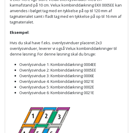
Hammer
Drivhustilbehør
terrassebrædder
karmafstand på 10 cm. Velux kombiinddækning EKX 0005EE kan
Detektor
Robotplæneklipper
anvendes i bølget tag med en tykkelse på op til 120 mm af
Høvl
Elartikler
tagmaterialet samt i fladt tag med en tykkelse på op til 16 mm af
Lecablokke
tagmaterialet.
Diamantskæremaskine
Robotplæneklipper
og
Kiler
Flagstænger
tilbehør
Eksempel
:
fundablokke
Diamantslibertilbehør
til
Kloakrenser
Hvis du skal have f.eks. ovenlysvinduer placeret 2x3
Vandpumpe
hus
Lofter
ovenlysvinduer, leverer vi også Velux kombiinddækninger til
Dykkerpistol
og
denne løsning. For denne løsning skal du bruge:
Kniv
Vertikalskærer
have
Lofttrapper
og
Dyksav
Ovenlysvindue 1: Kombiinddækning 0004EE
/
Ovenlysvindue 2: Kombiinddækning 0005EE
hobbykniv
mosfjerner
Fuglefoderhus
Murbinder
Ovenlysvindue 3: Kombiinddækning 0006E
Excentersliber
Ovenlysvindue 4: Kombiinddækning 0021E
Koben
Ovenlysvindue 5: Kombiinddækning 0002E
Vinduesvasker
Garderobe
Murpap
Excenterslibertilbehør
Ovenlysvindue 6: Kombiinddækning 0021E
opbevaring
og
Kridtsnor
murfolie
Fedtsprøjte
Gavekort
Lærlingesæt
Mursten
Flamingoskærer
Grill
Landmålerstok