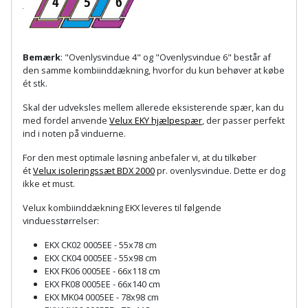
Plastlister
Flisevibrator
Gummibåd
Løfteudstyr
og
Radonsikring
Føringsskinne
kajak
Målebånd
Bemærk
: "Ovenlysvindue 4" og "Ovenlysvindue 6" består af
Rumdeler
Forlængerledning
den samme kombiinddækning, hvorfor du kun behøver at købe
ét stk.
Havemøbler
Markeringsværktøj
Sand
Fugepistol
Skal der udveksles mellem allerede eksisterende spær, kan du
Havepleje
og
Mejsel
med fordel anvende
Velux EKY hjælpespær
, der passer perfekt
Fugtmåler
ind i noten på vinduerne.
grus
Haveredskaber
Murerværktøj
For den mest optimale løsning anbefaler vi, at du tilkøber
Gipsskruemaskine
Skruer,
ét
Velux isoleringssæt BDX 2000
pr. ovenlysvindue. Dette er dog
Haveslange
Nedstryger
ikke et must.
bolte
Girafsliber
og
og
Velux kombiinddækning EKX leveres til følgende
Nøgleværktøj
tilbehør
vinduesstørrelser:
møtrikker
Girafsliber
EKX CK02 0005EE - 55x78 cm
Økse
tilbehør
Havetilbehør
Skunklem
EKX CK04 0005EE - 55x98 cm
EKX FK06 0005EE - 66x118 cm
Oliekande
Høvl
Hegn
EKX FK08 0005EE - 66x140 cm
Søm
EKX MK04 0005EE - 78x98 cm