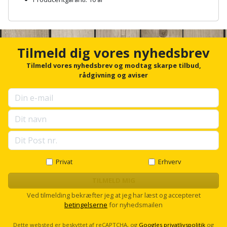
Sav
WinWin
A
plader
Kompressor
Lommelygte
Savbuk
n
c
Lader
Merchandise
h
Savklinge
Tilmeld dig vores nyhedsbrev
o
r
Tilmeld vores nyhedsbrev og modtag skarpe tilbud,
Ligesliber
Mobiltilbehør
Skraber
f
rådgivning og aviser
o
Limpistol
Pavillon
r
Skruestik
u
p
Linjelaser
Personlig
Skruetrækker
s
pleje
e
Loddekolbe
l
Skruetvinge
l
Plantekasser
s
Privat
Erhverv
Luftværktøj
Slibeartikler
c
Postkasse
r
TILMELD MIG
Måleinstrumenter
Smøring
o
Ved tilmelding bekræfter jeg at jeg har læst og accepteret
l
Postkassestander
og
betingelserne
for nyhedsmailen
l
Malersprøjte
rustopløser
Dette websted er beskyttet af reCAPTCHA, og
Googles privatlivspolitik
og