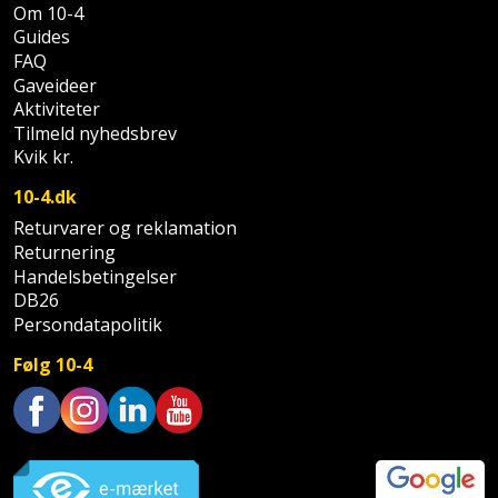
Om 10-4
Støttemur
Guides
Tommestok
Rotationslaser
FAQ
Gaveideer
Støvsuger
Tømrervinkel
Rundsav
Aktiviteter
Tilmeld nyhedsbrev
Strygejern
Tragt
Rundsavsklinge
Kvik kr.
Terrassevarmer
10-4.dk
Ud-
Rystepudser
Returvarer og reklamation
og
Tømidler
Returnering
Rystepudsertilbehør
aftrækker
Handelsbetingelser
Tørrestativ
DB26
Slagboremaskine
Værktøjskasse
Persondatapolitik
og
Trappevanger
Slagnøgle
Følg 10-4
opbevaring
Udebruser
Slagnøgletilbehør
Værktøjssæt
afskærmning
Trustpilot
Slagskruetrækker
Vaterpas
Varme