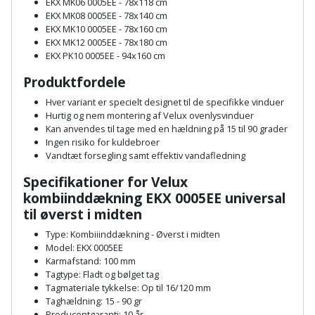
EKX MK06 0005EE - 78x118 cm
Palleløfter
Industristøvsuger
Højbede
Sternbeklædning
EKX MK08 0005EE - 78x140 cm
EKX MK10 0005EE - 78x160 cm
Polsøger
Kantfræser
Højtaler
EKX MK12 0005EE - 78x180 cm
Tag
EKX PK10 0005EE - 94x160 cm
og
Profilsaks
Kantlimer
Hylder
Produktfordele
tagplader
Hver variant er specielt designet til de specifikke vinduer
Reb
Kantlimertilbehør
Jagt
Hurtig og nem montering af Velux ovenlysvinduer
Terrassebrædder
og
og
Kan anvendes til tage med en hældning på 15 til 90 grader
Kap-
Ingen risiko for kuldebroer
snor
fritid
Terrasseopklodsning
Vandtæt forsegling samt effektiv vandafledning
og
Renseservietter
geringssav
Jul
Specifikationer for Velux
Tråd
og
kombiinddækning EKX 0005EE universal
til
Kerneboremaskine
til øverst i midten
Kaffe
wipes
byggeri
Type: Kombiiinddækning - Øverst i midten
Klammepistol
Klæbesøm
Sækkelukker
Model: EKX 0005EE
Træ
Karmafstand: 100 mm
Tagtype: Fladt og bølget tag
Klippeværktøj
Køkkenudstyr
Saks
Tagmateriale tykkelse: Op til 16/120 mm
Vinduer
Taghældning: 15 - 90 gr
Kombokit
Leg
Producentgaranti: 10 år