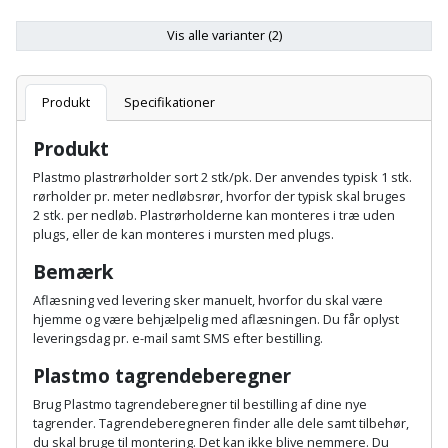
Batteri
kr.
og
Rør
Brænde
Fugtsikring
Fugepistol
Motorenhed
afrensning
og
Vis alle varianter (2)
Betonsliber
og
fittings
Brændeovn
Garageport
Motorsav
Spartelmasse
skumpistol
Guides
Bindemaskine
Produkt
Specifikationer
og
til
Stålvask
Brandslukker
Gelænder
Gevindskærer
kædesav
væg
Bits
Produkt
Gaveideer
Ventilation
Brugskunst
Gips
Plastmo plastrørholder sort 2 stk/pk. Der anvendes typisk 1 stk.
Gipsværktøj
Motorsav
Tape
og
Bor
rørholder pr. meter nedløbsrør, hvorfor der typisk skal bruges
Aktiviteter
og
indeklima
2 stk. per nedløb. Plastrørholderne kan monteres i træ uden
Camping
Grundmursplader
Glasløfter
Bordrundsav
plugs, eller de kan monteres i mursten med plugs.
kædesav
tilbehør
Damprengøring
Hardieplank
Bemærk
Glasskærer
Bore-
brædder
Aflæsning ved levering sker manuelt, hvorfor du skal være
og
Pælebor
Dørmåtte
hjemme og være behjælpelig med aflæsningen. Du får oplyst
Hæftepistol
skruemaskine
leveringsdag pr. e-mail samt SMS efter bestilling.
Hemsestige
og
Plæneklipper
Dørrist
Plastmo tagrendeberegner
-
Borehammer
Isolering
hammer
Plæneklipper
Drivhus
Brug Plastmo tagrendeberegner til bestilling af dine nye
tagrender. Tagrendeberegneren finder alle dele samt tilbehør,
Boremaskinetilbehør
tilbehør
Komposit
du skal bruge til montering. Det kan ikke blive nemmere. Du