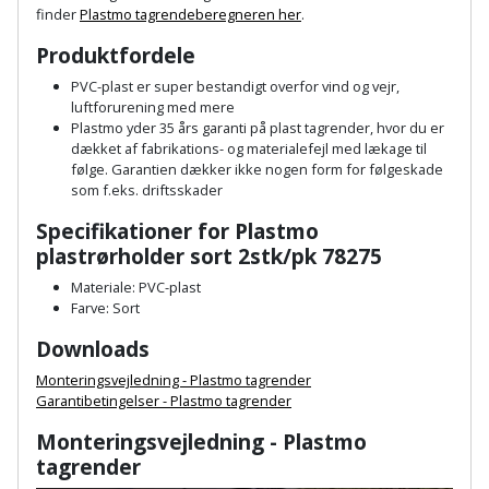
Hammer
Drivhustilbehør
terrassebrædder
finder
Plastmo tagrendeberegneren her
.
Detektor
Robotplæneklipper
Produktfordele
Høvl
Elartikler
Lecablokke
Diamantskæremaskine
Robotplæneklipper
PVC-plast er super bestandigt overfor vind og vejr,
og
Kiler
Flagstænger
luftforurening med mere
tilbehør
fundablokke
Plastmo yder 35 års garanti på plast tagrender, hvor du er
Diamantslibertilbehør
til
dækket af fabrikations- og materialefejl med lækage til
Kloakrenser
Vandpumpe
hus
følge. Garantien dækker ikke nogen form for følgeskade
Lofter
Dykkerpistol
som f.eks. driftsskader
og
Kniv
Vertikalskærer
have
Specifikationer for Plastmo
Lofttrapper
og
Dyksav
/
plastrørholder sort 2stk/pk 78275
hobbykniv
mosfjerner
Fuglefoderhus
Murbinder
Materiale: PVC-plast
Excentersliber
Farve: Sort
Koben
Vinduesvasker
Garderobe
Murpap
Excenterslibertilbehør
Downloads
opbevaring
og
Kridtsnor
Monteringsvejledning - Plastmo tagrender
murfolie
Fedtsprøjte
Garantibetingelser - Plastmo tagrender
Gavekort
Lærlingesæt
Monteringsvejledning - Plastmo
Mursten
Flamingoskærer
Grill
tagrender
Landmålerstok