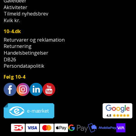
Gaveideer
Aktiviteter
Støttemur
Tommestok
Rotationslaser
Tilmeld nyhedsbrev
Kvik kr.
Støvsuger
Tømrervinkel
Rundsav
10-4.dk
Strygejern
Returvarer og reklamation
Tragt
Rundsavsklinge
Returnering
Terrassevarmer
Handelsbetingelser
Ud-
Rystepudser
DB26
og
Persondatapolitik
Tømidler
Rystepudsertilbehør
aftrækker
Følg 10-4
Tørrestativ
Slagboremaskine
Værktøjskasse
og
Trappevanger
Slagnøgle
Trustpilot
opbevaring
Udebruser
Slagnøgletilbehør
Værktøjssæt
afskærmning
Slagskruetrækker
Vaterpas
Varme