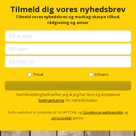
Sav
WinWin
h
Tilmeld dig vores nyhedsbrev
o
plader
Kompressor
Lommelygte
Savbuk
r
Tilmeld vores nyhedsbrev og modtag skarpe tilbud,
f
rådgivning og aviser
Lader
Merchandise
o
Savklinge
r
u
Ligesliber
Mobiltilbehør
Skraber
p
s
Limpistol
Pavillon
Skruestik
e
l
l
Linjelaser
Personlig
Skruetrækker
s
Privat
Erhverv
pleje
c
Loddekolbe
Skruetvinge
r
TILMELD MIG
o
Plantekasser
Ved tilmelding bekræfter jeg at jeg har læst og accepteret
l
Luftværktøj
Slibeartikler
betingelserne
for nyhedsmailen
l
Postkasse
Måleinstrumenter
Dette websted er beskyttet af reCAPTCHA, og
Googles privatlivspolitik
og
Smøring
servicevilkår
gælder.
Postkassestander
og
Malersprøjte
rustopløser