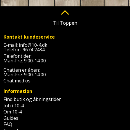
Prepping
Mejselhammer
Soldater
Presenning
støtte
Multicutter
Til Toppen
og
Redskabsskur
teleskopstøtte
Multicuttertilbehør
Kontakt kundeservice
Rengøring
E-mail:
info@10-4.dk
Stålbørste
Multisliber
Telefon:
9674 2484
Shelter
Telefontider:
Stemmejern
Nedbrydningshammer
Man-Fre: 9:00-14:00
Sikkerhed
Chatten er åben:
Stige
Overfræser
Man-Fre: 9:00-14:00
i
Chat med os
hjemmet
Stillads
Overfræsertilbehør
Information
Skadedyrsbekæmpelse
Find butik og åbningstider
Tænger
Polermaskine
Job i 10-4
Skraldespandsskjuler
Om 10-4
Tagpapbrænder
Rillefræser
Guides
FAQ
Skydelåge
Tapetværktøj
Røreværk