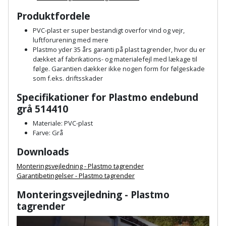
Hammer
Drivhustilbehør
terrassebrædder
Produktfordele
Detektor
Robotplæneklipper
Høvl
Elartikler
Lecablokke
PVC-plast er super bestandigt overfor vind og vejr,
Diamantskæremaskine
Robotplæneklipper
luftforurening med mere
og
Kiler
Flagstænger
Plastmo yder 35 års garanti på plast tagrender, hvor du er
tilbehør
fundablokke
dækket af fabrikations- og materialefejl med lækage til
Diamantslibertilbehør
til
følge. Garantien dækker ikke nogen form for følgeskade
Kloakrenser
Vandpumpe
hus
som f.eks. driftsskader
Lofter
Dykkerpistol
og
Specifikationer for Plastmo endebund
Kniv
Vertikalskærer
have
Lofttrapper
grå 514410
og
Dyksav
/
hobbykniv
Materiale: PVC-plast
mosfjerner
Fuglefoderhus
Murbinder
Farve: Grå
Excentersliber
Koben
Downloads
Vinduesvasker
Garderobe
Murpap
Excenterslibertilbehør
opbevaring
og
Monteringsvejledning - Plastmo tagrender
Kridtsnor
Garantibetingelser - Plastmo tagrender
murfolie
Fedtsprøjte
Gavekort
Monteringsvejledning - Plastmo
Lærlingesæt
Mursten
tagrender
Flamingoskærer
Grill
Landmålerstok