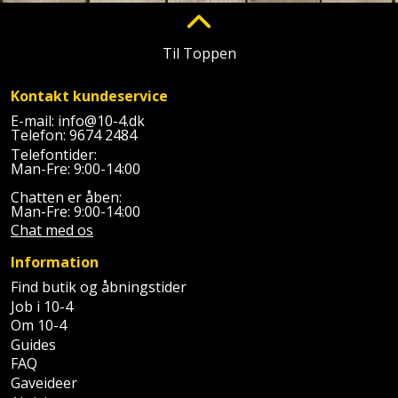
Prepping
Mejselhammer
Soldater
Presenning
støtte
Til Toppen
Multicutter
og
Redskabsskur
Kontakt kundeservice
teleskopstøtte
Multicuttertilbehør
E-mail:
info@10-4.dk
Rengøring
Telefon:
9674 2484
Stålbørste
Multisliber
Telefontider:
Shelter
Man-Fre: 9:00-14:00
Stemmejern
Nedbrydningshammer
Chatten er åben:
Sikkerhed
Man-Fre: 9:00-14:00
Stige
Overfræser
Chat med os
i
hjemmet
Information
Stillads
Overfræsertilbehør
Find butik og åbningstider
Skadedyrsbekæmpelse
Job i 10-4
Tænger
Polermaskine
Om 10-4
Skraldespandsskjuler
Guides
Tagpapbrænder
Rillefræser
FAQ
Gaveideer
Skydelåge
Tapetværktøj
Røreværk