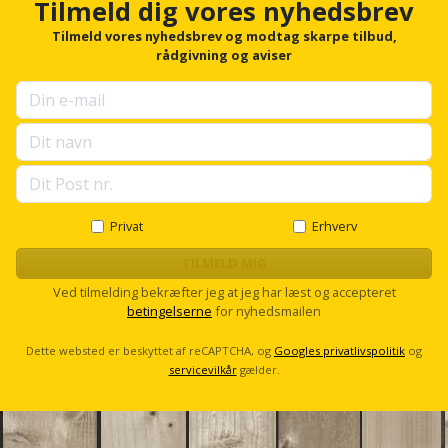
Sav
Tilmeld dig vores nyhedsbrev
WinWin
o
r
Tilmeld vores nyhedsbrev og modtag skarpe tilbud,
plader
Kompressor
Lommelygte
Savbuk
f
rådgivning og aviser
o
Lader
Merchandise
r
Savklinge
u
p
Ligesliber
Mobiltilbehør
Skraber
s
e
Limpistol
Pavillon
Skruestik
l
l
s
Privat
Erhverv
Linjelaser
Personlig
Skruetrækker
c
pleje
r
TILMELD MIG
Loddekolbe
Skruetvinge
o
Ved tilmelding bekræfter jeg at jeg har læst og accepteret
l
Plantekasser
betingelserne
for nyhedsmailen
l
Luftværktøj
Slibeartikler
Postkasse
Dette websted er beskyttet af reCAPTCHA, og
Googles privatlivspolitik
og
Måleinstrumenter
servicevilkår
gælder.
Smøring
Postkassestander
og
Malersprøjte
rustopløser