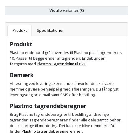
Batteri
kr.
og
Rør
Brænde
Fugtsikring
Fugepistol
Motorenhed
afrensning
og
Vis alle varianter (3)
Betonsliber
og
fittings
Brændeovn
Garageport
Motorsav
Spartelmasse
skumpistol
Guides
Bindemaskine
Produkt
Specifikationer
og
til
Stålvask
Brandslukker
Gelænder
Gevindskærer
kædesav
væg
Bits
Produkt
Gaveideer
Ventilation
Brugskunst
Gips
Plastmo endebund grå anvendes til Plastmo plast tagrender nr.
Gipsværktøj
Motorsav
Tape
og
Bor
10. Passer til begge ender af tagrenden. Endebunden
Aktiviteter
og
indeklima
fastgøres med
Plastmo Tagrendelim til PVC
.
Camping
Grundmursplader
Glasløfter
Bordrundsav
kædesav
Bemærk
tilbehør
Damprengøring
Hardieplank
Glasskærer
Bore-
Aflæsning ved levering sker manuelt, hvorfor du skal være
brædder
hjemme og være behjælpelig med aflæsningen. Du får oplyst
og
Pælebor
Dørmåtte
leveringsdag pr. e-mail samt SMS efter bestilling.
Hæftepistol
skruemaskine
Hemsestige
og
Plastmo tagrendeberegner
Plæneklipper
Dørrist
-
Borehammer
Brug Plastmo tagrendeberegner til bestilling af dine nye
Isolering
hammer
Plæneklipper
Drivhus
tagrender. Tagrendeberegneren finder alle dele samt tilbehør,
du skal bruge til montering. Det kan ikke blive nemmere. Du
Boremaskinetilbehør
tilbehør
Komposit
finder
Plastmo tagrendeberegneren her
.