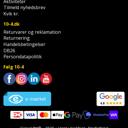
Aktiviteter
Tilmeld nyhedsbrev
Støttemur
Tommestok
Rotationslaser
Kvik kr.
Støvsuger
10-4.dk
Tømrervinkel
Rundsav
Returvarer og reklamation
Strygejern
Returnering
Tragt
Rundsavsklinge
Handelsbetingelser
Terrassevarmer
DB26
Ud-
Rystepudser
Persondatapolitik
og
Tømidler
Rystepudsertilbehør
Følg 10-4
aftrækker
Tørrestativ
Slagboremaskine
Værktøjskasse
Trustpilot
og
Trappevanger
Slagnøgle
opbevaring
Udebruser
Slagnøgletilbehør
Værktøjssæt
afskærmning
Slagskruetrækker
Vaterpas
Varme