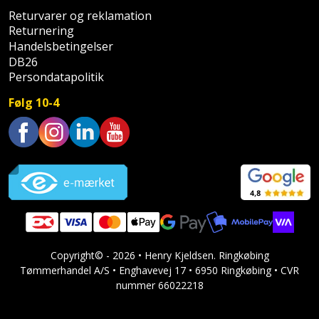
Slibemaskine
Returvarer og reklamation
Varmepumpeskjuler
Returnering
Handelsbetingelser
Sømpistol
Velux
DB26
Persondatapolitik
gardin
Sømpistoltilbehør
Følg 10-4
Spånsuger
Stiftepistol
Trustpilot
Stiksav
Stiksavsklinge
Støvblæser
Copyright© - 2026 • Henry Kjeldsen. Ringkøbing
Tømmerhandel A/S • Enghavevej 17 • 6950 Ringkøbing • CVR
Støvsugertilbehør
nummer 66022218
Svejseværk