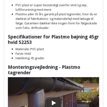
Plastlister
Flisevibrator
Gummibåd
PVC-plast er super bestandigt overfor vind og vejr,
Løfteudstyr
luftforurening med mere
og
Radonsikring
Føringsskinne
Plastmo yder 35 års garanti på plast tagrender, hvor du er
kajak
Målebånd
dækket af fabrikations- og materialefejl med lækage til
Rumdeler
følge. Garantien dækker ikke nogen form for følgeskade
Forlængerledning
som f.eks. driftsskader
Havemøbler
Markeringsværktøj
Sand
Fugepistol
Specifikationer for Plastmo bøjning 45gr
Havepleje
og
hvid 52253
Mejsel
Fugtmåler
grus
Materiale: PVC-plast
Haveredskaber
Murerværktøj
Farve: Hvid
Gipsskruemaskine
Hældning: 45 grader
Skruer,
Haveslange
Nedstryger
bolte
Monteringsvejledning - Plastmo
Girafsliber
og
og
tagrender
Nøgleværktøj
tilbehør
møtrikker
Girafsliber
Økse
tilbehør
Havetilbehør
Skunklem
Oliekande
Høvl
Hegn
Søm
Play