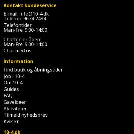
Kontakt kundeservice
Støttemur
Tommestok
Rotationslaser
E-mail:
info@10-4.dk
Telefon:
9674 2484
Støvsuger
Telefontider:
Tømrervinkel
Rundsav
Man-Fre: 9:00-14:00
Strygejern
Chatten er åben:
Tragt
Rundsavsklinge
Man-Fre: 9:00-14:00
Chat med os
Terrassevarmer
Ud-
Rystepudser
Information
og
Tømidler
Rystepudsertilbehør
Find butik og åbningstider
aftrækker
Job i 10-4
Tørrestativ
Om 10-4
Slagboremaskine
Værktøjskasse
Guides
og
Trappevanger
FAQ
Slagnøgle
opbevaring
Gaveideer
Udebruser
Aktiviteter
Slagnøgletilbehør
Tilmeld nyhedsbrev
Værktøjssæt
afskærmning
Kvik kr.
Slagskruetrækker
Vaterpas
Varme
10-4.dk