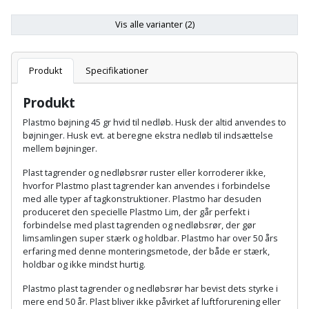
Batteri
kr.
og
Rør
Brænde
Fugtsikring
Fugepistol
Motorenhed
afrensning
og
Vis alle varianter (2)
Betonsliber
og
fittings
Brændeovn
Garageport
Motorsav
Spartelmasse
skumpistol
Guides
Bindemaskine
Produkt
Specifikationer
og
til
Stålvask
Brandslukker
Gelænder
Gevindskærer
kædesav
væg
Bits
Produkt
Gaveideer
Ventilation
Brugskunst
Gips
Plastmo bøjning 45 gr hvid til nedløb. Husk der altid anvendes to
Gipsværktøj
Motorsav
Tape
og
Bor
bøjninger. Husk evt. at beregne ekstra nedløb til indsættelse
Aktiviteter
og
indeklima
mellem bøjninger.
Camping
Grundmursplader
Glasløfter
Bordrundsav
kædesav
Plast tagrender og nedløbsrør ruster eller korroderer ikke,
tilbehør
Damprengøring
Hardieplank
hvorfor Plastmo plast tagrender kan anvendes i forbindelse
Glasskærer
Bore-
med alle typer af tagkonstruktioner. Plastmo har desuden
brædder
produceret den specielle Plastmo Lim, der går perfekt i
og
Pælebor
Dørmåtte
Hæftepistol
forbindelse med plast tagrenden og nedløbsrør, der gør
skruemaskine
Hemsestige
limsamlingen super stærk og holdbar. Plastmo har over 50 års
og
Plæneklipper
Dørrist
erfaring med denne monteringsmetode, der både er stærk,
-
Borehammer
holdbar og ikke mindst hurtig.
Isolering
hammer
Plæneklipper
Drivhus
Plastmo plast tagrender og nedløbsrør har bevist dets styrke i
Boremaskinetilbehør
tilbehør
Komposit
mere end 50 år. Plast bliver ikke påvirket af luftforurening eller