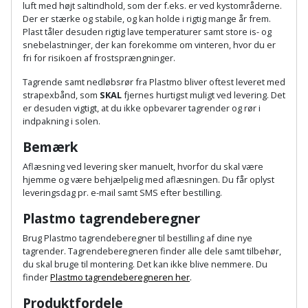
Hammer
Drivhustilbehør
luft med højt saltindhold, som der f.eks. er ved kystområderne.
terrassebrædder
Der er stærke og stabile, og kan holde i rigtig mange år frem.
Detektor
Robotplæneklipper
Plast tåler desuden rigtig lave temperaturer samt store is- og
Høvl
Elartikler
Lecablokke
snebelastninger, der kan forekomme om vinteren, hvor du er
Diamantskæremaskine
Robotplæneklipper
fri for risikoen af frostsprængninger.
og
Kiler
Flagstænger
tilbehør
fundablokke
Tagrende samt nedløbsrør fra Plastmo bliver oftest leveret med
Diamantslibertilbehør
til
strapexbånd, som
SKAL
fjernes hurtigst muligt ved levering. Det
Kloakrenser
Vandpumpe
hus
er desuden vigtigt, at du ikke opbevarer tagrender og rør i
Lofter
Dykkerpistol
indpakning i solen.
og
Kniv
Vertikalskærer
have
Lofttrapper
Bemærk
og
Dyksav
/
Aflæsning ved levering sker manuelt, hvorfor du skal være
hobbykniv
mosfjerner
Fuglefoderhus
Murbinder
hjemme og være behjælpelig med aflæsningen. Du får oplyst
Excentersliber
leveringsdag pr. e-mail samt SMS efter bestilling.
Koben
Vinduesvasker
Garderobe
Murpap
Excenterslibertilbehør
Plastmo tagrendeberegner
opbevaring
og
Kridtsnor
Brug Plastmo tagrendeberegner til bestilling af dine nye
murfolie
Fedtsprøjte
tagrender. Tagrendeberegneren finder alle dele samt tilbehør,
Gavekort
du skal bruge til montering. Det kan ikke blive nemmere. Du
Lærlingesæt
Mursten
finder
Plastmo tagrendeberegneren her
.
Flamingoskærer
Grill
Landmålerstok
Produktfordele