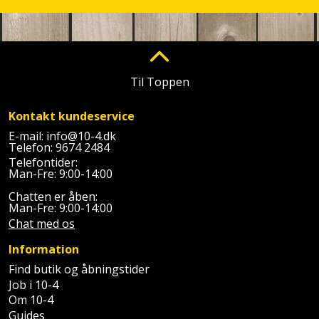
Plastlister
Flisevibrator
Gummibåd
Løfteudstyr
og
Radonsikring
Føringsskinne
kajak
Målebånd
Rumdeler
Forlængerledning
Til Toppen
Havemøbler
Markeringsværktøj
Sand
Fugepistol
Kontakt kundeservice
Havepleje
og
Mejsel
E-mail:
info@10-4.dk
Fugtmåler
grus
Telefon:
9674 2484
Haveredskaber
Murerværktøj
Telefontider:
Gipsskruemaskine
Man-Fre: 9:00-14:00
Skruer,
Haveslange
Nedstryger
bolte
Chatten er åben:
Girafsliber
og
Man-Fre: 9:00-14:00
og
Chat med os
Nøgleværktøj
tilbehør
møtrikker
Girafsliber
Information
Økse
tilbehør
Havetilbehør
Skunklem
Find butik og åbningstider
Job i 10-4
Oliekande
Høvl
Hegn
Om 10-4
Søm
Guides