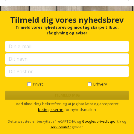
Hammer
Drivhustilbehør
terrassebrædder
n
Detektor
Robotplæneklipper
c
Høvl
Elartikler
h
Tilmeld dig vores nyhedsbrev
Lecablokke
o
Diamantskæremaskine
Robotplæneklipper
og
r
Tilmeld vores nyhedsbrev og modtag skarpe tilbud,
Kiler
Flagstænger
tilbehør
f
rådgivning og aviser
fundablokke
Diamantslibertilbehør
til
o
Kloakrenser
r
Vandpumpe
hus
Lofter
u
Dykkerpistol
og
p
Kniv
Vertikalskærer
s
have
Lofttrapper
og
Dyksav
e
/
l
hobbykniv
mosfjerner
Fuglefoderhus
Murbinder
l
Excentersliber
s
Privat
Erhverv
Koben
c
Vinduesvasker
Garderobe
Murpap
Excenterslibertilbehør
r
TILMELD MIG
opbevaring
og
o
Kridtsnor
Ved tilmelding bekræfter jeg at jeg har læst og accepteret
murfolie
l
Fedtsprøjte
betingelserne
for nyhedsmailen
Gavekort
l
Lærlingesæt
Mursten
Flamingoskærer
Dette websted er beskyttet af reCAPTCHA, og
Googles privatlivspolitik
og
Grill
servicevilkår
gælder.
Landmålerstok