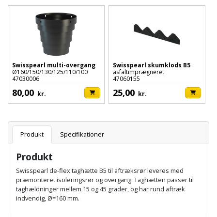
Batteri
kr.
og
Rør
Brænde
Fugtsikring
Fugepistol
Motorenhed
afrensning
og
Betonsliber
og
fittings
Brændeovn
Garageport
Motorsav
Spartelmasse
skumpistol
Guides
Bindemaskine
og
til
Stålvask
Brandslukker
Gelænder
Gevindskærer
kædesav
Swisspearl multi-overgang
Swisspearl skumklods B5
væg
Bits
Ø160/150/130/125/110/100
asfaltimprægneret
Gaveideer
Ventilation
47030006
47060155
Brugskunst
Gips
Gipsværktøj
Motorsav
Tape
og
Bor
80,00
25,00
kr.
kr.
Aktiviteter
og
indeklima
Camping
Grundmursplader
Glasløfter
Bordrundsav
kædesav
tilbehør
Damprengøring
Hardieplank
Glasskærer
Produkt
Specifikationer
Bore-
brædder
og
Pælebor
Dørmåtte
Produkt
Hæftepistol
skruemaskine
Hemsestige
og
Swisspearl de-flex taghætte B5 til aftræksrør leveres med
Plæneklipper
Dørrist
præmonteret isoleringsrør og overgang. Taghætten passer til
-
Borehammer
Isolering
taghældninger mellem 15 og 45 grader, og har rund aftræk
hammer
Plæneklipper
Drivhus
indvendig, Ø=160 mm.
Boremaskinetilbehør
tilbehør
Komposit
A