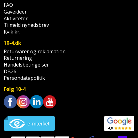
Palleløfter
Industristøvsuger
Højbede
FAQ
Sternbeklædning
Gaveideer
Polsøger
Kantfræser
Aktiviteter
Højtaler
Tag
Tilmeld nyhedsbrev
og
Kvik kr.
Profilsaks
Kantlimer
Hylder
tagplader
10-4.dk
Reb
Kantlimertilbehør
Jagt
Returvarer og reklamation
Terrassebrædder
og
og
Returnering
Kap-
snor
fritid
Handelsbetingelser
Terrasseopklodsning
og
DB26
Renseservietter
Persondatapolitik
geringssav
Jul
Tråd
og
Følg 10-4
til
Kerneboremaskine
Kaffe
wipes
byggeri
Klammepistol
Klæbesøm
Sækkelukker
Trustpilot
Træ
Klippeværktøj
Køkkenudstyr
Saks
Vinduer
Kombokit
Leg